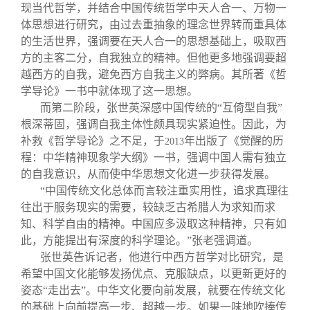
现当代哲学，并结合中国传统哲学中天人合一、万物一
体思想进行研究，由过去重抽象的理念世界转而重具体
的生活世界，强调要在天人合一的思想基础上，吸取西
方的主客二分，自我独立的精神。但他更多地强调要超
越西方的自我，避免西方自我主义的弊病。其所著《哲
学导论》一书中就体现了这一思想。
而第二阶段，张世英深感中国传统的“互倚型自我”
根深蒂固，强调自我主体性颇具现实紧迫性。因此，为
补救《哲学导论》之不足，于
年出版了《觉醒的历
2013
程：中华精神现象学大纲》一书，强调中国人需有独立
的自我意识，从而使中华思想文化进一步获得发展。
“中国传统文化总体而言较注重实用性，追求真理往
往出于服务现实的需要，较缺乏古希腊人为求知而求
知、科学自由的精神。中国应多汲取这种精神，只有如
此，方能提出有深度的科学理论。”张老强调道。
张世英告诉记者，他进行中西方哲学对比研究，是
希望中国文化能够发扬优点、克服缺点，以更新更好的
姿态“走出去”。中华文化要向前发展，就要在传统文化
的基础上向前提高一步、超越一步。如果一味地吹捧传