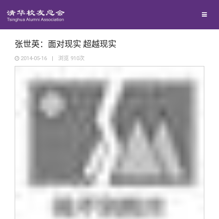
校友联络
回馈母校
地区联络
张世英：面对现实 超越现实
2014-05-16
|
浏览
910
次
媒体平台
年级联络
捐赠项目
百年清华
院系校友工作
捐赠新闻
《清华校友通讯》
校友服务
专业委员会
捐赠纪事
《水木清华》
清华人物
校友总会
兴趣群体
捐赠方法
我要订阅
清华故事
终身学习
关闭
西南联大校友会
义工计划
新媒体平台
青春风采
信息化服务
总会简介