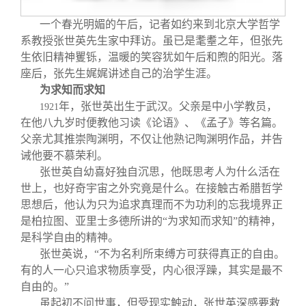
校友文苑
三创大赛
会长致辞
一个春光明媚的午后，记者如约来到北京大学哲学
系教授张世英先生家中拜访。虽已是耄耋之年，但张先
校友讲坛
实用信息
总会章程
生依旧精神矍铄，温暖的笑容犹如午后和煦的阳光。落
座后，张先生娓娓讲述自己的治学生涯。
校友视界
理事会名单
为求知而求知
年，张世英出生于武汉。父亲是中小学教员，
1921
在他八九岁时便教他习读《论语》、《孟子》等名篇。
制度法规
父亲尤其推崇陶渊明，不仅让他熟记陶渊明作品，并告
诫他要不慕荣利。
联系我们
张世英自幼喜好独自沉思，他既思考人为什么活在
世上，也好奇宇宙之外究竟是什么。在接触古希腊哲学
思想后，他认为只为追求真理而不为功利的忘我境界正
是柏拉图、亚里士多德所讲的“为求知而求知”的精神，
是科学自由的精神。
张世英说，“不为名利所束缚方可获得真正的自由。
有的人一心只追求物质享受，内心很浮躁，其实是最不
自由的。”
虽起初不问世事，但受现实触动，张世英深感要救