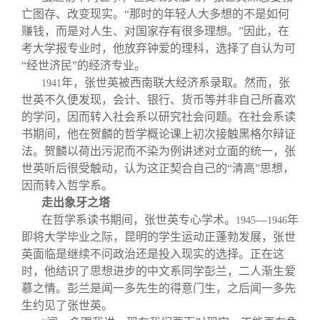
亡图存、改变现实。“那时的年轻人大多想的不是如何
赚钱，而是对人生、对国家存有很多理想。”因此，在
考大学报专业时，他放弃钟爱的理科，选择了自认为可
“经世济民”的经济专业。
年，张世英被西南联大经济系录取。然而，张
1941
世英不久便发现，会计、银行、货币等并非自己所喜欢
的学问，因而转入社会系以研究社会问题。在社会系读
书期间，他在贺麟的哲学概论课上初次接触黑格尔辩证
法。贺麟以荷出污泥而不染为例讲述对立面的统一，张
世英听后很受触动，认为这正契合自己的“清高”思想，
因而转入哲学系。
走出象牙之塔
在哲学系读书期间，张世英专心学术。
—
年
1945
1946
即将大学毕业之际，昆明的学生运动正蓬勃发展，张世
英面临是继续不问政治还是投入现实的选择。正在这
时，他结识了思想进步的中文系同学彭兰，二人渐生爱
慕之情。彭兰是闻一多先生的得意门生，之后闻一多先
生约见了张世英。