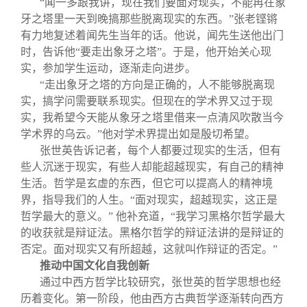
“闻一多跟我讲，现在我们要面对现实，不能再在象
牙之塔里一天到晚搞那些脱离现实的东西。”张老铿锵
有力地复述着闻先生当年的话。他说，闻先生送他出门
时，告诉他“要走出象牙之塔”。于是，他开始关心现
实，参加学生运动，逐渐走向进步。
“走出象牙之塔的方向是正确的，人不能够脱离现
实，搞学问需要联系现实。但现在的学术界又过于现
实，我希望今天能从象牙之塔里借来一点清风吹散当今
学术界的乌云。”他对学术界提出如是殷切希望。
张世英告诉记者，每个人都要过现实的生活，但有
些人沉迷于现实，有些人却能超越现实，有自己的精神
生活。哲学是玄虚的东西，但它可以提高人的精神境
界，指导我们的人生。“面对现实，超越现实，这正是
哲学最大的意义。” 他补充道，“我学习黑格尔哲学最大
的收获就是辩证法。黑格尔哲学的辩证法讲的是辩证的
否定。面对现实又有所超越，这就叫作辩证的否定。”
推动中国文化自我创新
通过中西方哲学比较研究，张世英的哲学思想也经
历着变化。第一阶段，他由西方古典哲学逐渐转向西方