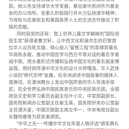
款。她义务支持清华大学发展，拿出家中房间作为基金
会的办公场所。张素久积极践行并大力弘扬清华精神，
为母校与在美校友和美国各界人士的交流合作做出了积
极的贡献。
同时获奖的还有：登上世界儿童文学巅峰的“国际安
徒生奖”获得者曹文轩，让中西文化和谐共生的巴黎首
位华人议员陈文雄，倾心投入“留根工程”的菲律宾著名
华商陈永栽，推动中国哲学与西方平等对话的著名学者
成中英，用水墨形式传播和弘扬中国文化的著名画家傅
益瑶，用时尚传递中华文化的设计大师嘎洛，华人武侠
小说的“绝代宗师”金庸，在非洲讲述中国故事的媒体人
南庚戌，在澳洲舞台上发出中国声音的华人导演余俊
武；在全世界弘扬中国民族音乐的中央民族乐团。全国
政协文史和学习委员会副主任叶小文，中宣部副部长、
国务院新闻办公室副主任崔玉英，国务院侨务办公室副
主任谭天星，中国文联副主席左中一，中央电视台副台
长魏地春等为获奖者颁奖。
“中华之光——传播中华文化年度人物评选”颁奖典礼