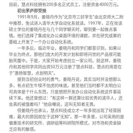
校友文苑
三创大赛
会长致辞
目前，慧点科技拥有
200
多名正式员工，注册资金
4000
万元。
初出茅庐即受挫
1991
年
9
月，姜晓丹作为“北京市三好学生”由北京师大二附
校友讲坛
实用信息
总会章程
中推荐，免试进入清华大学自动化系就读。
1997
年，正在攻读
硕士学位的姜晓丹在与几个同学聊天时，聊到要一起做点事
情。他们选择了集成化办公桌面环境的课题，并在研究成果的
校友视界
理事会名单
基础上开发了一个办公自动化系统。
一年多后，临近毕业，姜晓丹和同学们都意识到，如果以
毕业为终点，那他们庞大的开发计划和即将问世的产品很可能
制度法规
胎死腹中。于是，大家开始考虑创立一家公司。就这样，姜晓
丹和其他同学共同出资
50
万元注册了慧点科技，慧点的用意在
于“激扬智慧，点划明天”。
联系我们
提到当初创业时的勇气，姜晓丹说，其实当时并没想那么
多，有点初生牛犊不怕虎的味道。甚至他们当时都不太明白公
司具体是个什么东西，只是想把开发办公自动化系统这件事延
续下来。他还曾想过：“有这样一群还算比较优秀的清华人，还
会真的被饿着吗？”他自嘲说，这叫无知者无畏。
但姜晓丹也承认，慧点科技成立才一年多就出现了经营困
难，最大的原因就在于这种“无知”。那一年多里，公司采用的是
偏重技术的研究所、调研组等科研院所模式，对市场和资金缺
乏应有的敏感。