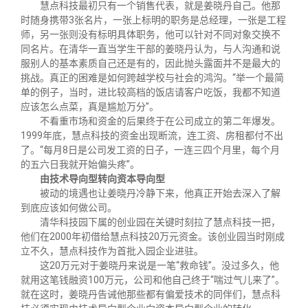
慧点科技最初只有一个销售代表，就是姜晓丹自己。他那
时随身携带
3
张名片，一张上标明的职务是总经理，一张是工程
师，另一张则没有标明具体职务，他可以针对不同对象交换不
同名片。在清华一直当学生干部的姜晓丹认为，与人沟通和说
服别人的基本素质自己还是有的，因此抛头露面并不是最大的
挑战。真正的困难是如何跨越学校与社会的鸿沟。“举一个最简
单的例子，当时，进比较高档的饭店请客户吃饭，我都不知道
应该怎么点菜，真是尴尬万分”。
不看重市场和资金的后果终于在公司成立的第二年爆发。
1999
年底，慧点科技的资金出现断流，连工资、房租都付不出
了。“每月
8
日是公司发工资的日子，一连三四个月里，每个月
的五六日我就开始偏头疼”。
由技术导向型转向资本导向型
被动的境遇也让姜晓丹冷静下来，他真正开始去深入了解
到底应该如何做公司。
清华科技园下属的创业园在关键时刻拉了慧点科技一把，
他们在
2000
年初借给慧点科技
20
万元资金。该创业园当时刚成
立不久，慧点科技作为首批入园企业进驻。
这
20
万元对于姜晓丹来说是一笔“救命钱”。没过多久，他
就用这笔钱融资
100
万元，公司和他自己终于“喘过气儿来了”。
就在这时，姜晓丹告诫他那些都有偏爱技术的同伴们，慧点科