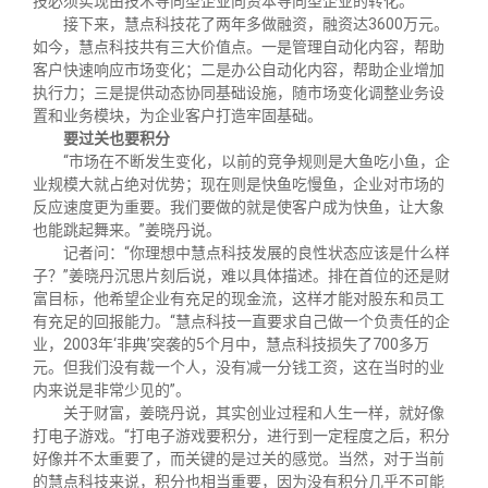
技必须实现由技术导向型企业向资本导向型企业的转化。
接下来，慧点科技花了两年多做融资，融资达
3600
万元。
如今，慧点科技共有三大价值点。一是管理自动化内容，帮助
客户快速响应市场变化；二是办公自动化内容，帮助企业增加
执行力；三是提供动态协同基础设施，随市场变化调整业务设
置和业务模块，为企业客户打造牢固基础。
要过关也要积分
“市场在不断发生变化，以前的竞争规则是大鱼吃小鱼，企
业规模大就占绝对优势；现在则是快鱼吃慢鱼，企业对市场的
反应速度更为重要。我们要做的就是使客户成为快鱼，让大象
也能跳起舞来。”姜晓丹说。
记者问：“你理想中慧点科技发展的良性状态应该是什么样
子？”姜晓丹沉思片刻后说，难以具体描述。排在首位的还是财
富目标，他希望企业有充足的现金流，这样才能对股东和员工
有充足的回报能力。“慧点科技一直要求自己做一个负责任的企
业，
2003
年‘非典’突袭的
5
个月中，慧点科技损失了
700
多万
元。但我们没有裁一个人，没有减一分钱工资，这在当时的业
内来说是非常少见的”。
关于财富，姜晓丹说，其实创业过程和人生一样，就好像
打电子游戏。“打电子游戏要积分，进行到一定程度之后，积分
好像并不太重要了，而关键的是过关的感觉。当然，对于当前
的慧点科技来说，积分也相当重要，因为没有积分几乎不可能