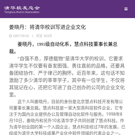
校友联络
回馈母校
地区联络
姜晓丹：将清华校训写进企业文化
2007-09-05
|
浏览
303
次
姜晓丹，
级自动化系，慧点科技董事长兼总
媒体平台
1991
年级联络
捐赠项目
裁。
“自强不息，厚德载物”是清华大学的校训，它要求
百年清华
院系校友工作
捐赠新闻
《清华校友通讯》
清华学生不仅要有奋发图强、勇往直前的品格，还要具
备团结协作、严于律己的胸怀。近百年来，这句话不知
激励了多少清华的莘莘学子，其中有一位学生，不仅将
校友服务
专业委员会
捐赠纪事
《水木清华》
清华人物
其铭记在心，还把它写进了自己创办的公司的企业文化
里。
校友总会
兴趣群体
捐赠方法
我要订阅
清华故事
终身学习
这个人叫姜晓丹，目前的身份是北京慧点科技开发有限公
司董事长兼总裁。慧点科技是一家大型高科技软件企业，它专
注于为国内企业提供办公及管理自动化软件与服务。
1998
年
8
关闭
西南联大校友会
义工计划
新媒体平台
青春风采
信息化服务
总会简介
月
10
日，姜晓丹和另外
10
名清华学子共同创建了慧点科技。作
为清华创业园的第一个入园企业，慧点科技经过
7
年的发展，已
经成为清华大学科技成果产业化中软件领域的代表企业之一。