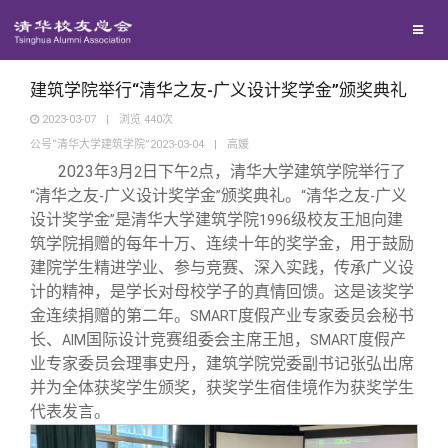
校友联络
回馈母校
地区联络
建筑学院举行“清华之友-广义设计奖学金”颁奖典礼
2023-03-07
|
浏览
440
次
公号“清华大学建筑学院”2023-03-04
|
高媛
媒体平台
年级联络
捐赠项目
2023
年
月
日下午
点，清华大学建筑学院举行了
3
2
2
清华之友
广义设计奖学金
颁奖典礼。
清华之友
广义
“
-
”
“
-
百年清华
院系校友工作
捐赠新闻
《清华校友通讯》
设计奖学金
是清华大学建筑学院
级校友王旭向建
”
1996
筑学院捐赠的每年十万、连续十年的奖学金，用于鼓励
建院学生精进学业、参与竞赛、深入实践，传承广义设
校友服务
专业委员会
捐赠纪事
《水木清华》
清华人物
计的精神，是学长对母校学子的真情回馈。这是该奖学
金连续捐赠的第二年。
度假产业专家委员会秘书
SMART
校友总会
兴趣群体
捐赠方法
我要订阅
清华故事
终身学习
长、
国际设计竞赛组委会主席王旭，
度假产
AIM
SMART
业专家委员会理事史丹，建筑学院党委副书记张弘出席
并为全体获奖学生颁奖，获奖学生宿佳境作为获奖学生
关闭
西南联大校友会
义工计划
新媒体平台
青春风采
信息化服务
总会简介
代表发言。