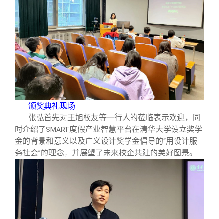
校友文苑
三创大赛
会长致辞
校友讲坛
实用信息
总会章程
校友视界
理事会名单
制度法规
颁奖典礼现场
张弘首先对王旭校友等一行人的莅临表示欢迎，同
联系我们
时介绍了
度假产业智慧平台在清华大学设立奖学
SMART
金的背景和意义以及广义设计奖学金倡导的
用设计服
“
务社会
的理念，并展望了未来校企共建的美好图景。
”