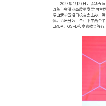
2023
年
4
月
27
日，清华五道
改革与金融业高质量发展
”
为主
坛由清华五道口校友会主办，清
体。论坛分为上午和下午两个半
EMBA
、
GSFD
和高管教育等各