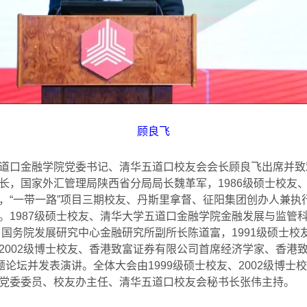
顾良飞
道口金融学院党委书记、清华五道口校友会会长顾良飞出席并致
长，国家外汇管理局陕西省分局局长魏革军，
1986
级硕士校友
，
“
一带一路
”
项目三期校友、丹斯里拿督、征阳集团创办人兼执
。
1987
级硕士校友、清华大学五道口金融学院金融发展与监管
、国务院发展研究中心金融研究所副所长陈道富，
1991
级硕士校
2002
级博士校友、香港致富证券有限公司首席经济学家、香港
题论坛并发表演讲。全体大会由
1999
级硕士校友、
2002
级博士校
党委委员、校友办主任、清华五道口校友会秘书长张伟主持。