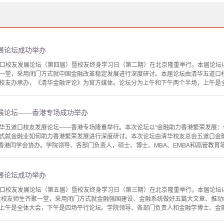
发展论坛成功举办
华五道口校友发展论坛（第四届）暨校友终身学习日（第二期）在北京隆重举行。本届论坛
一堂，采用闭门方式就中国金融改革稳定发展进行深度研讨。本届论坛由清华五道口
校友办承办，《清华金融评论》为官方媒体。论坛分为上午和下午两个半场，上午是全体
发展论坛——香港专场成功举办
023清华五道口校友发展论坛——香港专场隆重举行。本次论坛以“金融助力香港繁荣发展
式就金融业如何助力香港繁荣发展进行深度研讨。本次论坛由清华校友总会五道口金
香港同学会协办。学院领导、各部门负责人，硕士、博士、MBA、EMBA和高管教育等各
发展论坛成功举办
华五道口校友发展论坛（第五届）暨校友终身学习日（第三期）在北京隆重举行。本届论坛
大校友师生齐聚一堂，采用闭门方式就金融强国建设、金融系统做好五篇大文章、推
上午是全体大会，下午是四场平行论坛。学院领导、各部门负责人和金融学博士、金融专