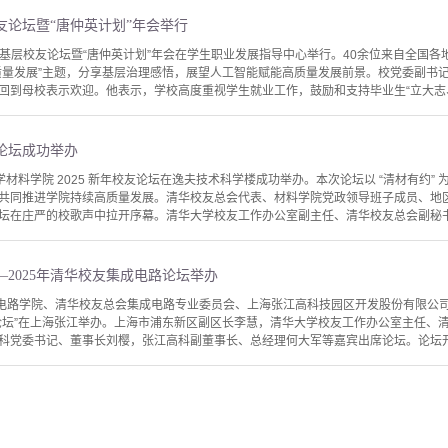
校友论坛暨“唐仲英计划”年会举行
5年基层校友论坛暨“唐仲英计划”年会在学生职业发展指导中心举行。40余位来自全国
质量发展”主题，分享基层治理感悟，展望人工智能赋能高质量发展前景。校党委副书
回到母校表示欢迎。他表示，学校高度重视学生就业工作，鼓励和支持毕业生“立大志、
友论坛成功举办
华大学材料学院 2025 新年校友论坛在逸夫技术科学楼成功举办。本次论坛以 “清材有约
共同推进学院持续高质量发展。清华校友总会代表、材料学院党政领导班子成员、地
坛在庄严的校歌声中拉开序幕。清华大学校友工作办公室副主任、清华校友总会副秘书长
2025年清华校友集成电路论坛举办
成电路学院、清华校友总会集成电路专业委员会、上海张江高科技园区开发股份有限公
路论坛”在上海张江举办。上海市浦东新区副区长李慧，清华大学校友工作办公室主任、
科党委书记、董事长刘樱，张江高科副董事长、总经理何大军等嘉宾出席论坛。论坛开幕