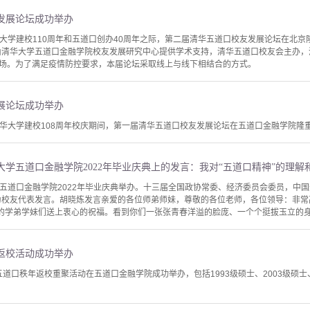
友发展论坛成功举办
清华大学建校110周年和五道口创办40周年之际，第二届清华五道口校友发展论坛在北
由清华大学五道口金融学院校友发展研究中心提供学术支持，清华五道口校友会主办
场。为了满足疫情防控要求，本届论坛采取线上与线下相结合的方式。
展论坛成功举办
在清华大学建校108周年校庆期间，第一届清华五道口校友发展论坛在五道口金融学院隆
学五道口金融学院2022年毕业庆典上的发言：我对“五道口精神”的理解
大学五道口金融学院2022年毕业庆典举办。十三届全国政协常委、经济委员会委员，
作为校友代表发言。胡晓炼发言亲爱的各位师弟师妹，尊敬的各位老师，各位领导：非
的学弟学妹们送上衷心的祝福。看到你们一张张青春洋溢的脸庞、一个个挺拔玉立的身影，我
年返校活动成功举办
五道口秩年返校重聚活动在五道口金融学院成功举办，包括1993级硕士、2003级硕士、2