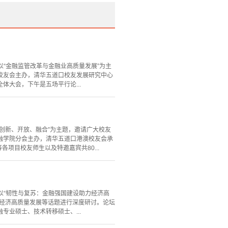
以“金融监管改革与金融业高质量发展”为主
校友会主办，清华五道口校友发展研究中心
大会，下午是五场平行论...
：创新、开放、融合”为主题，邀请广大校友
融学院分会主办，清华五道口港澳校友会承
项目校友师生以及特邀嘉宾共80...
以“韧性与复苏：金融强国建设助力经济高
动经济高质量发展等话题进行深度研讨。论坛
业硕士、技术转移硕士、...