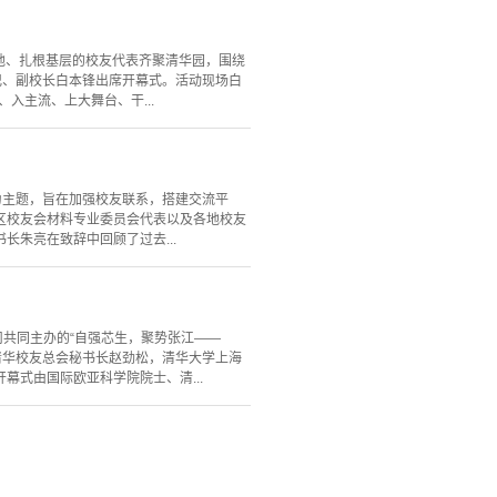
各地、扎根基层的校友代表齐聚清华园，围绕
记、副校长白本锋出席开幕式。活动现场白
入主流、上大舞台、干...
” 为主题，旨在加强校友联系，搭建交流平
区校友会材料专业委员会代表以及各地校友
朱亮在致辞中回顾了过去...
司共同主办的“自强芯生，聚势张江——
清华校友总会秘书长赵劲松，清华大学上海
式由国际欧亚科学院院士、清...