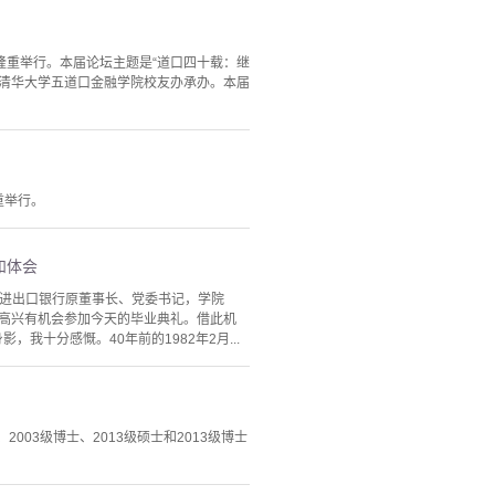
京隆重举行。本届论坛主题是“道口四十载：继
，清华大学五道口金融学院校友办承办。本届
重举行。
和体会
中国进出口银行原董事长、党委书记，学院
常高兴有机会参加今天的毕业典礼。借此机
十分感慨。40年前的1982年2月...
003级博士、2013级硕士和2013级博士