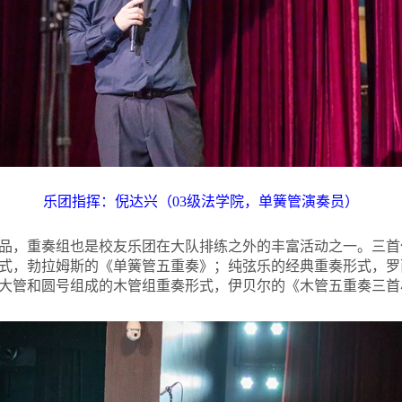
乐团指挥：倪达兴（03级法学院，单簧管演奏员）
品，重奏组也是校友乐团在大队排练之外的丰富活动之一。三首
式，勃拉姆斯的《单簧管五重奏》；纯弦乐的经典重奏形式，罗
大管和圆号组成的木管组重奏形式，伊贝尔的《木管五重奏三首