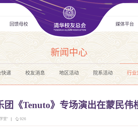
回馈母校
媒体平台
新闻中心
会快递
校友消息
地区活动
院系活动
行业
团《Tenuto》专场演出在蒙民
学堂”
|
926