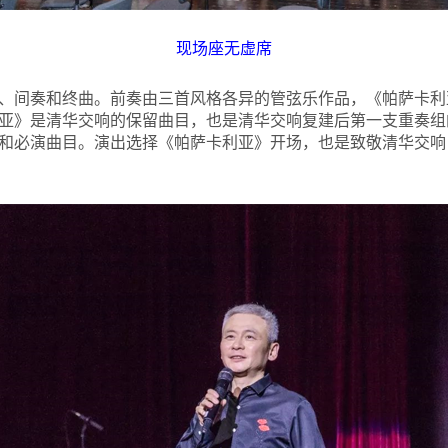
现场座无虚席
、间奏和终曲。前奏由三首风格各异的管弦乐作品，《帕萨卡利
亚》是清华交响的保留曲目，也是清华交响复建后第一支重奏组
和必演曲目。演出选择《帕萨卡利亚》开场，也是致敬清华交响