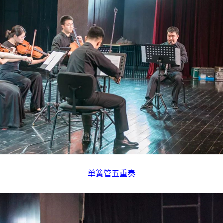
单簧管五重奏