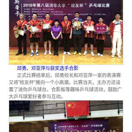
邱勇、邓亚萍与获奖选手合影
正式比赛结束后，邱勇校长和邓亚萍一家的表演赛
又将“校友杯”推向一个小高潮。比赛当天，主办方还设
置了迷你乒乓球台、合影板等趣味乒乓球活动，鼓励广
大乒乓球爱好者参与互动。