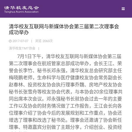
校友联络
回馈母校
地区联络
清华校友互联网与新媒体协会第三届第二次理事会
成功举办
2017-07-07
|
浏览
2060
次
媒体平台
年级联络
捐赠项目
清华校友TMT协会
|
7
月1日下午，清华校友互联网与新媒体协会第三届
百年清华
院系校友工作
捐赠新闻
《清华校友通讯》
第二次理事会在航班管家总部成功举办，会长王江、荣
誉会长李竹、秘书长邓永强，清华校友总会研究部主任
梅晓鹏老师，生命科学与医疗健康校友协会常务副会长
校友服务
专业委员会
捐赠纪事
《水木清华》
清华人物
赵春林、投资校友协会执行理事乔魏、房地产校友协会
秘书长张雪舟等校友协会代表，与本协会20余位理事共
校友总会
兴趣群体
捐赠方法
我要订阅
清华故事
终身学习
同出席本次会议。邓永强秘书长就协会过去一年的主要
工作以及协会的财务情况做了工作报告，王江会长向各
位理事介绍了协会今后的发展规划和工作重点，协会还
关闭
西南联大校友会
义工计划
新媒体平台
青春风采
信息化服务
总会简介
增选了理事和改选了秘书处。理事会还邀请了协会新任
理事、特邀嘉宾分别做了主题分享，介绍创业、投资经