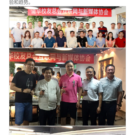
校友文苑
三创大赛
会长致辞
验和趋势。
校友讲坛
实用信息
总会章程
校友视界
理事会名单
制度法规
联系我们