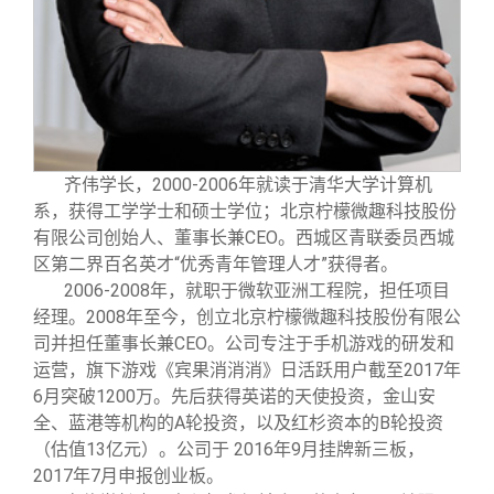
齐伟学长，2000-2006年就读于清华大学计算机
系，获得工学学士和硕士学位；北京柠檬微趣科技股份
有限公司创始人、董事长兼CEO。西城区青联委员西城
区第二界百名英才“优秀青年管理人才”获得者。
2006-2008
年，就职于微软亚洲工程院，担任项目
经理。2008年至今，创立北京柠檬微趣科技股份有限公
司并担任董事长兼CEO。公司专注于手机游戏的研发和
运营，旗下游戏《宾果消消消》日活跃用户截至2017年
6月突破1200万。先后获得英诺的天使投资，金山安
全、蓝港等机构的A轮投资，以及红杉资本的B轮投资
（估值13亿元）。公司于 2016年9月挂牌新三板，
2017年7月申报创业板。