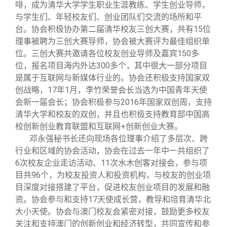
啡，成为清华大学学生职业生涯教练、学生创业导师，
与学生们、年轻校友们、创业团队们交流的场所和平
台。协会积极协办第二届清华校友三创大赛，共有15位
理事被聘为三创大赛导师，协会被大赛评为最佳组织单
位。三创大赛共邀请各位校友创业导师及嘉宾150多
位，报名项目海内外达300多个，其中很大一部分项目
是属于互联网与新媒体行业的。协会还积极支持国家双
创战略，17年1月，李竹荣誉会长当选为中国青年天使
会新一届会长；协会积极参与2016年国家双创周，支持
清华大学和校友的双创，并且也积极支持教育部中国高
校创新创业教育联盟和互联网+创新创业大赛。
邓永强秘书长还向现场各位理事介绍了多层次、跨
行业和区域的协会活动，协会在过去一年中一共组织了
6次校友企业走访活动、11次水木创客对接会，参与项
目共96个，为校友投资人和投资机构，与校友的创业项
目深度对接搭建了平台，促进校友创业项目的发展和融
资。协会参与和支持17天使成长营，教导和培育清华北
大小天使。协会与澳门校友会紧密对接，鼓励更多校友
关注和支持澳门的创新创业和经济转型，共同宣传和参