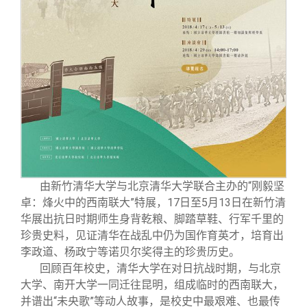
关闭
义工计划
新媒体平台
青春风采
信息化服务
总会简介
校友文苑
三创大赛
会长致辞
校友讲坛
实用信息
总会章程
校友视界
理事会名单
制度法规
由新竹清华大学与北京清华大学联合主办的“刚毅坚
卓：烽火中的西南联大”特展，17日至5月13日在新竹清
联系我们
华展出抗日时期师生身背乾粮、脚踏草鞋、行军千里的
珍贵史料，见证清华在战乱中仍为国作育英才，培育出
李政道、杨政宁等诺贝尔奖得主的珍贵历史。
回顾百年校史，清华大学在对日抗战时期，与北京
大学、南开大学一同迁往昆明，组成临时的西南联大，
并谱出“未央歌”等动人故事，是校史中最艰难、也最传