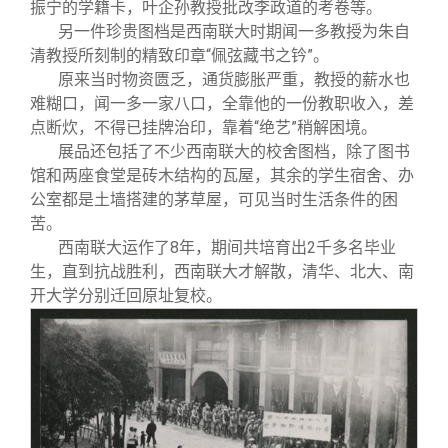
振宁的学籍卡，叶企孙教授批改李政道的考卷等。
另一件珍贵图档是西南联大时期闻一多教授为朱自
清教授所刻制的精致印章“佩弦藏书之钤”。
原来当时物资匮乏，通货膨胀严重，教授的薪水也
难糊口，闻一多一家八口，全靠他的一份教职收入，差
点断炊，不得已挂牌治印，靠着“绝艺”稍解困境。
展品还包括了不少西南联大的校舍图档，除了图书
馆和两座食堂是砖木结构的瓦屋，其余的学生宿舍、办
公室都是土墙搭建的茅草屋，可见当时生活条件的困
苦。
西南联大运作了8年，期间共培育出2千多名毕业
生，直到抗战胜利，西南联大才解散，清华、北大、南
开大学分别迁回原址复校。