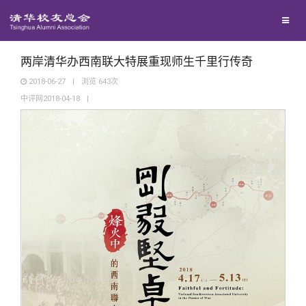
兴趣群体
西南联大校友会
两岸清华办西南联大特展重现师生千里行传奇
2018-06-27
|
浏览
643
次
中评网2018-04-18
|
回馈母校
媒体平台
捐赠项目
百年清华
捐赠新闻
《清华校友通讯》
校友服务
捐赠纪事
《水木清华》
清华人物
校友总会
捐赠方法
我要订阅
清华故事
终身学习