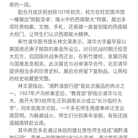
奇的一段。
配合月底庆祝创校107年校庆，校方在旺宏图书馆
一楼展出“刚毅坚卓：烽火中的西南联大”特展，展出多
项珍贵档案、文物、手札，还搭建一座复刻版的西南联
大校门，让师生们认识西南联大精神。
新竹清华图书馆长林文源表示，清华大学最早是以
美国退还庚子赔款的基金所设立，对日抗战时期迁校至
大后方，后因国共战争而迁台，在新竹建校，发展历程
与国难息息相关。此次展览与对岸清华合作，北京清华
提供相当多的珍贵史料，展后也将留下复制品，让两校
的校史收藏更完整。
林文源指出，“湘黔滇旅行团”是此次展品的亮点之
一。1937年卢沟桥事变后，“教育部”即指示清华与北
大、南开大学3校师生迁到湖南长沙成立“长沙临时大
学”，同年底南京沦陷，一千多名师生再度奉命迁至云
南昆明。为躲避战火，师生们分别乘车坐船，有些还绕
道越南转赴云南。
其中两百多名通过体验的健壮男性师生组成“湘黔滇
旅行团”，靠着一双腿跨越3省25个县城，通过常有盗匪