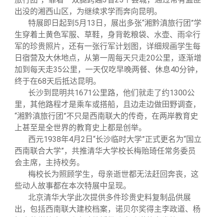
出没的湘西山区，为继续求学而奔向昆明。
特展即日起到5月13日，展出多张“湘黔滇旅行团”学
生穿着土黄色军服、草鞋，身背乾粮袋、水壶、雨伞行
军的珍贵照片，还有一张行军计划图，详细规画学生每
日宿营及大休地点，从第一周每天只走20公里，逐渐增
加到每天走35公里，一天仅吃早晚两餐、休息40分钟，
终于在68天后抵达昆明。
长沙到昆明共1671公里路，他们就走了约1300公
里，其他路程才是乘车或搭船，且边走边做田野调查，
“湘黔滇旅行团”不只是西南联大的传奇，在两岸教育史
上甚至是全世界的教育史上都是创举。
西元1938年4月2日“长沙临时大学”正式更名为“国立
西南联合大学”，共推清华大学校长梅贻琦任常务委员
会主席，主持校务。
梅校长为照顾学生，母亲逝世都无法赶回奔丧，这
些动人故事都在本次特展中呈现。
北京清华大学此次提供多件珍贵史料复制品供展
出，包括西南联大建校档案，诺贝尔奖得主李政道、杨