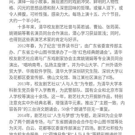
间，演绎一段小故事，展现激烈的戏剧冲突、鲜明的人物性
格、闪光的思想品德和耐人深思回味的哲理。或催人泪下，或
令人捧腹，可听性强，感染力大。每场上演十五、六个节目，
大约一个半小时。
十多年来，清华校友剧艺社曾与英若诚、曹灿、张筠英、
姚锡娟等著名演员同台合作演出，潜心学习获益匪浅；同时，
也得到这些表演艺术家的肯定与好评。
2012
年春，为了纪念“世界读书日”，由广东省委宣传部主
办、广东省立中山图书馆承办了一场“红色经典朗诵会”。清华
校友剧艺社应邀与广东戏剧家协会主席姚锡娟等专业演员同台
演出，“唱响南粤，弘扬主旋律”。并为中山大学、广州外语外
贸大学、华南软件学院、清华大学深圳研究生院、深圳大学以
及花都区委宣传部、佛山文化馆、珠江某社区演出了
8
场。
2013
年，校友剧艺社以“人与人生”为专题，为清华大学本
科新生党员骨干入学教育，为武警部队、国有企业和北京市盲
人学校等演出十余场。这一年，剧艺社大力开掘新作品，特别
注意充实中外经典名著，增强清华元素。推出了“主题一致、内
容各异”的三台诗文朗诵会，
50
余个朗诵节目无一重复。
2014
年，剧艺社以“人生与梦想”为专题，赴深圳为企业举
办了两个朗诵专场，与广东省朗诵协会合作在中山图书馆等处
为天河、白云、花都等区委宣传部演出了四场。剧艺社积极为
地方校友会服务，以“荷塘月色”和“人与人生”等精彩朗诵给河