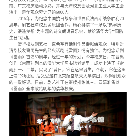
南、广东校庆活动添彩，并与天津校友会及河北工业大学工会
演出。是年观众累计已逾
6000
人。
2015
年，为纪念中国抗日战争和世界反法西斯战争胜利
70
周年，剧艺社与校友民乐团合作，精心排演了一场以“追寻历
史，锻造梦想”为主题的诗文朗诵音乐会，献给清华大学“国防
生日”活动。
清华校友剧艺社一直希望有话剧作品奉献给观众，特别对
清华校友曹禺先生的经典话剧《雷雨》情有独钟。为纪念话剧
《雷雨》首演
80
周年，经过一年的筹划，今年校庆日，在曹禺
创作《雷雨》剧本的清华大学图书馆老馆里，成功上演了《雷
雨》一、二幕，实现了“昔日，它在这里诞生，今朝，它在这里
上演”的夙愿。后又受邀在北京航空航天大学演出，均得到观众
的一致好评。目前，剧艺社正在继续排练其三、四幕准备以
《雷雨》全本献给明年的清华校庆。