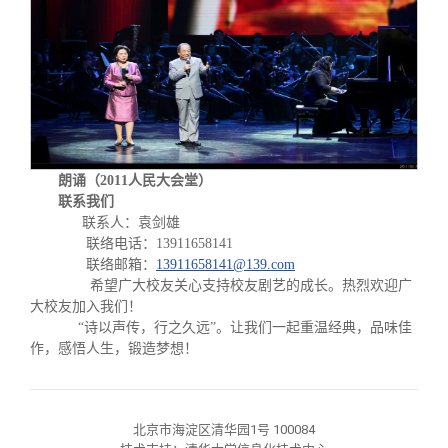
朗诵（2011人民大会堂）
联系我们
联系人：
袁剑雄
联络电话：
13911658141
联络邮箱：
13911658141@139.com
希望广大校友关心支持校友剧艺的成长。热烈欢迎广
大校友加入我们！
“诗以声传，行之久远”。让我们一起重温经典，品味佳
作，感悟人生，锻造梦想！
北京市海淀区清华园1号 100084