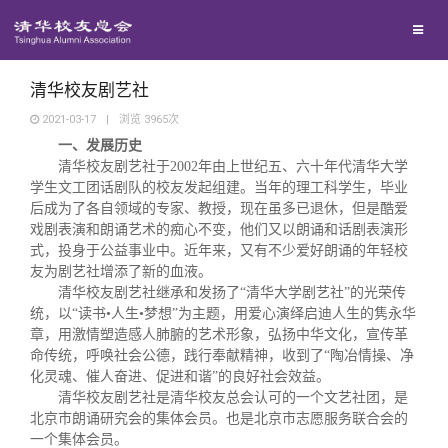
兴趣群体
西南联大校友会
清华校友剧艺社
2021-03-17
|
浏览
3965
次
一、发展历史
回馈母校
清华校友剧艺社于
2002
年由上世纪五、六十年代清华大学
学生文工团话剧队的校友发起组建。当年的理工科学生，毕业
媒体平台
后成为了各自领域的专家、教授，现在虽多已退休，但是酷爱
捐赠项目
戏剧表演和朗诵艺术的痴心不变，他们又以朗诵和话剧表演形
式，投身于公益事业中。近年来，又有不少爱好朗诵的年轻校
百年清华
捐赠新闻
《清华校友通讯》
友为剧艺社增添了新的血液。
清华校友剧艺社继承和发扬了“清华大学剧艺社”的光荣传
统，以“读书•人生•梦想”为主题，用爱心演绎启迪人生的隽永华
校友服务
捐赠纪事
《水木清华》
清华人物
章，用激情塑造感人肺腑的艺术形象，弘扬中华文化，宣传革
命传统，呼唤社会公德，践行奉献精神，收到了“陶冶情操、净
化灵魂、催人奋进、促进和谐”的良好社会效益。
校友总会
捐赠方法
我要订阅
清华故事
终身学习
清华校友剧艺社是清华校友总会认可的一个文艺社团，是
北京市朗诵研究会的集体会员。也是北京市志愿服务联合会的
一个集体会员。