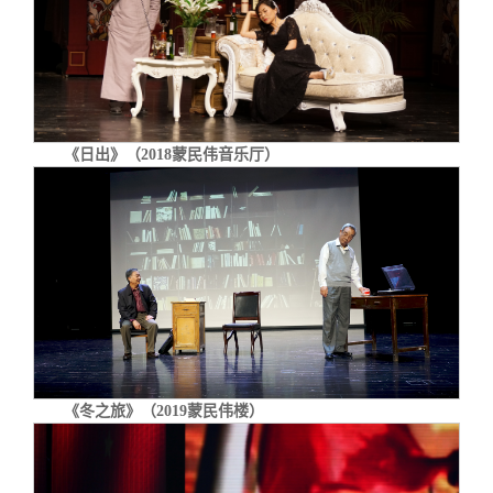
《日出》（2018蒙民伟音乐厅）
《冬之旅》（
2019蒙民伟楼
）