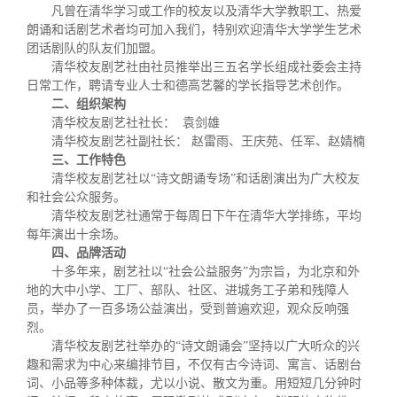
关闭
义工计划
新媒体平台
青春风采
信息化服务
总会简介
凡曾在清华学习或工作的校友以及清华大学教职工、热爱
朗诵和话剧艺术者均可加入我们，特别欢迎清华大学学生艺术
团话剧队的队友们加盟。
校友文苑
三创大赛
会长致辞
清华校友剧艺社由社员推举出三五名学长组成社委会主持
日常工作，聘请专业人士和德高艺馨的学长指导艺术创作。
二、组织架构
校友讲坛
实用信息
总会章程
清华校友剧艺社社长： 袁剑雄
清华校友剧艺社副社长： 赵雷雨、王庆苑、任军、赵婧楠
三、工作特色
校友视界
理事会名单
清华校友剧艺社以“诗文朗诵专场”和话剧演出为广大校友
和社会公众服务。
清华校友剧艺社通常于每周日下午在清华大学排练，平均
制度法规
每年演出十余场。
四、品牌活动
十多年来，剧艺社以“社会公益服务”为宗旨，为北京和外
联系我们
地的大中小学、工厂、部队、社区、进城务工子弟和残障人
员，举办了一百多场公益演出，受到普遍欢迎，观众反响强
烈。
清华校友剧艺社举办的“诗文朗诵会”坚持以广大听众的兴
趣和需求为中心来编排节目，不仅有古今诗词、寓言、话剧台
词、小品等多种体裁，尤以小说、散文为重。用短短几分钟时