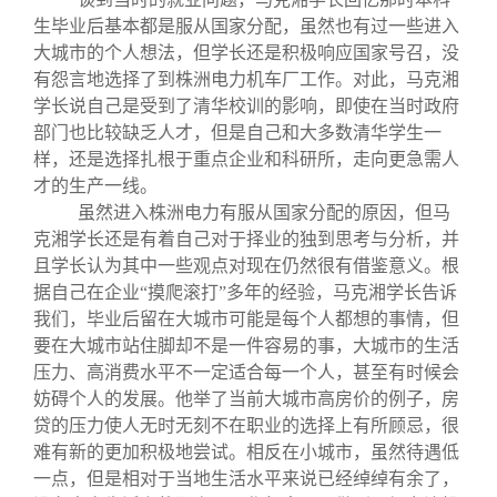
生毕业后基本都是服从国家分配，虽然也有过一些进入
大城市的个人想法，但学长还是积极响应国家号召，没
有怨言地选择了到株洲电力机车厂工作。对此，马克湘
学长说自己是受到了清华校训的影响，即使在当时政府
部门也比较缺乏人才，但是自己和大多数清华学生一
样，还是选择扎根于重点企业和科研所，走向更急需人
才的生产一线。
虽然进入株洲电力有服从国家分配的原因，但马
克湘学长还是有着自己对于择业的独到思考与分析，并
且学长认为其中一些观点对现在仍然很有借鉴意义。根
据自己在企业“摸爬滚打”多年的经验，马克湘学长告诉
我们，毕业后留在大城市可能是每个人都想的事情，但
要在大城市站住脚却不是一件容易的事，大城市的生活
压力、高消费水平不一定适合每一个人，甚至有时候会
妨碍个人的发展。他举了当前大城市高房价的例子，房
贷的压力使人无时无刻不在职业的选择上有所顾忌，很
难有新的更加积极地尝试。相反在小城市，虽然待遇低
一点，但是相对于当地生活水平来说已经绰绰有余了，