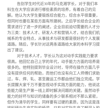
告别学生时代近30年的马克湘学长，对于我们本
科生在大学应该进行哪些素质的培养，有着自己的见
解。他认为大学生要锻炼综合能力，综合水平很重要，
但同时也要在某些方面有所建树。之后学长结合企业的
需求进行了进一步的阐述，企业目前迫切需要的人才分
为三类：技术人才、研发人才和营销人才，结合我们机
械系的专业特点，从事技术与研发都是很好的个人发展
道路。随后，学长针对这两条道路给大家的本科学习提
出了建议。
对于技术人才，学长认为这对动手实践能力要求
很高。他回忆自己上学的年代，动手能力方面的培养是
很多的。他特别提到毕业设计时，导师在操作方面几乎
没有提供任何的帮助，而他们也没有向工人师傅们求助
过，车、焊、轧、甚至搬运工作都由他们独立完成。学
长提醒大家千万不要忽视动手实践方面的能力，他说这
些能力是生产第一线上即时解决问题的关键。虽然动手
能力的好坏与知识的储备的多少联系相对不那么紧密，
但作为清华的学生，同样要有过硬的素质，因为这是连
接科研与生产实际的桥梁，只有对实际生产了解深入的