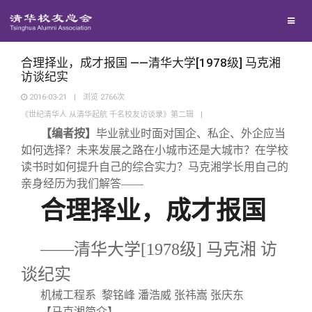
兴趣群体
西南联大校友会
合理择业，成才报国 ——清华大学[1978级] 马克湘
访谈纪实
2016-03-21
|
浏览
2766
次
回馈母校
《世纪清华人 从清华起航 千名校友访谈录》第二辑
|
【编者按】
毕业就业时面对国企、私企、外企应当
媒体平台
捐赠项目
如何选择？未来发展之路在小城市还是大城市？在学校
读书时如何提升自己的综合实力？马克湘学长用自己的
亲身经历为我们解答
——
百年清华
捐赠新闻
《清华校友通讯》
合理择业，成才报国
校友服务
捐赠纪事
《水木清华》
清华人物
——清华大学[
1978
级]
马克湘
访
谈纪实
校友总会
捐赠方法
我要订阅
清华故事
终身学习
机械工程系 黎铭峰 潘浩威 张祎嵩 张庆东
【马克湘简介】