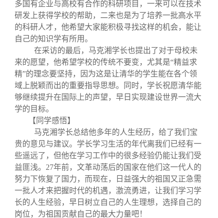
多国有企业与高校有合作的科研项目，一来可以在技术
研发上获得学校的帮助，二来也是为了培养一批高水平
的科研人才，他希望大家能积极寻找这样的机会，能让
自己的知识学有所用。
在采访的最后，马克湘学长也提出了对于母校未
来的愿望，他希望学校的传统不要变，尤其是“精益求
精”的理念要坚持，因为这是让清华的学生能在各个领
域上脱颖而出的重要指导思想。同时，学长祝愿清华能
够继续提升在国际上的声望，早日实现建设世界一流大
学的目标。
【同学感悟】
马克湘学长总结他多年的人生经历，给了我们宝
贵的意见与建议。学长学习生活的年代离我们已经有一
些遥远了，但他在学习工作中的很多经验仍能让我们受
益匪浅。
27年前，文革动荡后的国家在他们这一代人的
努力下恢复了国力，而现在，日益强大的祖国又正急需
一批人才来把握时代的机遇，激流勇进，让我们学习学
长的人生经验，早日树立自己的人生理想，选择自己的
岗位，为祖国贡献自己的最大力量吧！