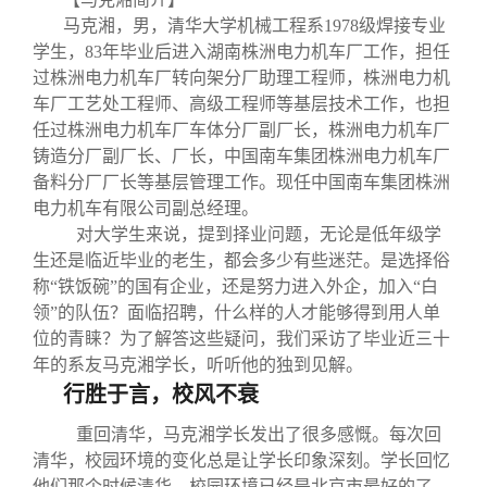
关闭
义工计划
新媒体平台
青春风采
信息化服务
总会简介
马克湘，男，清华大学机械工程系1978
级焊接专业
学生，83
年毕业后进入湖南株洲电力机车厂工作，担任
校友文苑
三创大赛
会长致辞
过
株洲电力机车厂转向架分厂助理工程师，株洲电力机
车厂工艺处工程师、高级工程师等基层技术工作，也担
任过株洲电力机车厂车体分厂副厂长，株洲电力机车厂
校友讲坛
实用信息
总会章程
铸造分厂副厂长、厂长，中国南车集团株洲电力机车厂
备料分厂厂长等基层管理工作。
现任中国南车集团株洲
校友视界
理事会名单
电力机车有限公司副总经理。
对大学生来说，提到择业问题，无论是低年级学
生还是临近毕业的老生，都会多少有些迷茫。是选择俗
制度法规
称“铁饭碗”的国有企业，还是努力进入外企，加入“白
领”的队伍？面临招聘，什么样的人才能够得到用人单
联系我们
位的青睐？为了解答这些疑问，我们采访了毕业近三十
年的系友马克湘学长，听听他的独到见解。
行胜于言，校风不衰
重回清华，马克湘学长发出了很多感慨。每次回
清华，校园环境的变化总是让学长印象深刻。学长回忆
他们那个时候清华，校园环境已经是北京市最好的了，