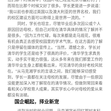
而现在比那个时候又好了很多。学长更是进一步说道：
“我以前也参观过英国以及澳大利亚的世界名校，我们
的校区建设方面可以称得上是世界一流的。”
同时，学长也坦言，尽管毕业后多次因公或个人
原因回访母校，但自己对现在清华具体的情况了解并不
是很多。“因为工作忙碌，每次来都是走马观花，很难
有机会真正去感受校园里的学术气氛，在这方面的了解
只是停留在媒体的宣传上。”当然，遗憾之余，学长对
清华的学生还是给予了很高的评价，“清华学生求真务
实，动手实干能力很强，这从多年来在我们那里工作的
清华毕业生身上都能看出来，可见清华的良好老校风犹
在。”从马克湘学长的言语之间，我们能够深切感受
到，学长一直都在关注母校的发展，尽管由于一些原因
没能更加深入地了解现在的清华情况，但做到常回来看
看和关心学校育人成果，其实学长心中对母校的爱从来
都没有淡褪。
国企崛起，择业新宠
谈到当时的就业问题，马克湘学长回忆那时本科