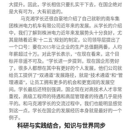
大提升。因此，学长相信只要扎实干下去，在国企绝对
是大有可为，大有前途的。
马克湘学长还很自豪地介绍了自己就职的南车集
团株洲电力机车有限公司近年来的发展。从学长的介绍
中，我们了解到株洲电力近年来发展势头十分良好，尤
其是随着近来‘十二五’规划的制定，公司领导层提出了
一个口号：要在2015年让企业的生产总值翻两番，人均
年薪超过十万。对此学长表示，“在现在看来，这个目
标并非遥不可及。”学长进一步提到，现在国企形势好
了，很多人都想在其中有更好的个人发展，他们公司就
给员工提供了“双通道”发展路径，就是“技术通道”和“管
理通道”，让员工拥有更多的机会和更宽阔的发展空
间。学长最后还特别强调，国企现在对高技术人才非常
重视，高级工程师的待遇和高层管理者的待遇几乎是持
平的。和马克湘学长的交流过程中，我们也能明显感觉
到这一点，学长在国企的发展经历本身就是最好的一个
例子。
科研与实践结合，知识与世界同步