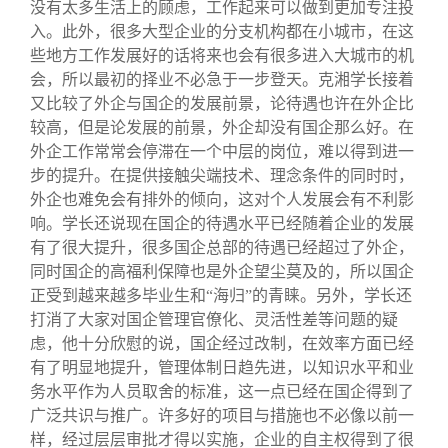
没有太多生活上的顾虑，工作起来可以做到更加专注投
入。此外，很多大型企业的分支机构都在小城市，在这
些地方工作发展好的话将来也会有很多进入大城市的机
会，所以最初的择业不必急于一步登天。克湘学长接着
又比较了外企与国企的发展前景，论待遇也许在外企比
较高，但是论发展的前景，外企却没有国企那么好。在
外企工作常常会停滞在一个中层的岗位，难以得到进一
步的提升。在提供接触尖端技术、理念条件的同时时，
外企也难免会有排外的倾向，这对个人发展会有不利影
响。学长还说现在国企的待遇水平已经随着企业的发展
有了很大提升，很多国企总部的待遇已经超过了外企，
同时国企的高福利保障也是外企望尘莫及的，所以国企
正受到越来越多毕业生和“海归”的青睐。另外，学长还
打消了大家对国企管理官僚化、灵活性差等问题的疑
虑，他十分欣慰的说，国企经过改制，在效率方面已经
有了明显地提升，管理体制日趋先进，以知识水平和业
务水平作为人员取舍的标准，这一点已经在国企得到了
广泛共识与推广。许多好的项目与措施也不必像以前一
样，经过层层审批才得以实施，企业的自主权得到了很