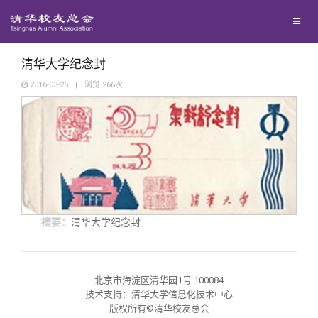
兴趣群体
西南联大校友会
清华大学纪念封
2016-03-25
|
浏览
266
次
回馈母校
媒体平台
捐赠项目
百年清华
捐赠新闻
《清华校友通讯》
摘要：
清华大学纪念封
校友服务
捐赠纪事
《水木清华》
清华人物
校友总会
捐赠方法
我要订阅
清华故事
终身学习
北京市海淀区清华园1号 100084
技术支持：清华大学信息化技术中心
版权所有©清华校友总会