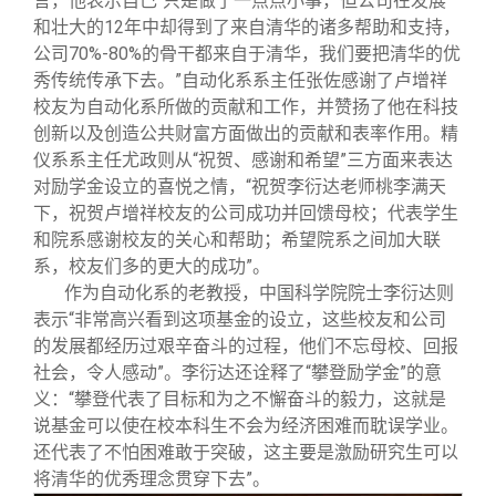
言，他表示自己“只是做了一点点小事，但公司在发展
和壮大的12年中却得到了来自清华的诸多帮助和支持，
公司70%-80%的骨干都来自于清华，我们要把清华的优
秀传统传承下去。”自动化系系主任张佐感谢了卢增祥
校友为自动化系所做的贡献和工作，并赞扬了他在科技
创新以及创造公共财富方面做出的贡献和表率作用。精
仪系系主任尤政则从“祝贺、感谢和希望”三方面来表达
对励学金设立的喜悦之情，“祝贺李衍达老师桃李满天
下，祝贺卢增祥校友的公司成功并回馈母校；代表学生
和院系感谢校友的关心和帮助；希望院系之间加大联
系，校友们多的更大的成功”。
作为自动化系的老教授，中国科学院院士李衍达则
表示“非常高兴看到这项基金的设立，这些校友和公司
的发展都经历过艰辛奋斗的过程，他们不忘母校、回报
社会，令人感动”。李衍达还诠释了“攀登励学金”的意
义：“攀登代表了目标和为之不懈奋斗的毅力，这就是
说基金可以使在校本科生不会为经济困难而耽误学业。
还代表了不怕困难敢于突破，这主要是激励研究生可以
将清华的优秀理念贯穿下去”。