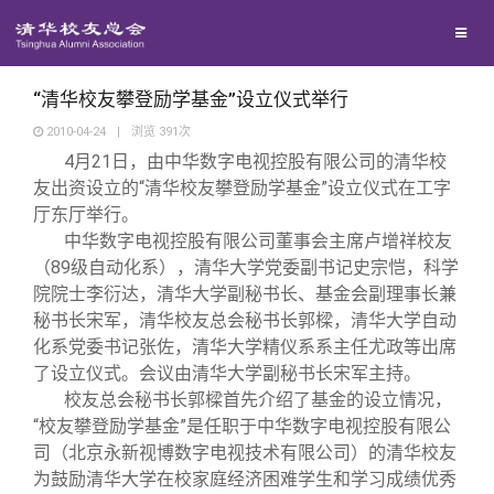
兴趣群体
捐赠方法
西南联大校友会
义工计划
“清华校友攀登励学基金”设立仪式举行
2010-04-24
|
浏览
391
次
4
月21日
，由中华数字电视控股有限公司的清华校
媒体平台
友出资设立的“清华校友攀登励学基金”设立仪式在工字
厅东厅举行。
百年清华
《清华校友通讯》
中华数字电视控股有限公司董事会主席卢增祥校友
（89级自动化系），清华大学党委副书记史宗恺，科学
院院士李衍达，清华大学副秘书长、基金会副理事长兼
校友服务
《水木清华》
清华人物
秘书长宋军，清华校友总会秘书长郭樑，清华大学自动
化系党委书记张佐，清华大学精仪系系主任尤政等出席
校友总会
我要订阅
清华故事
终身学习
了设立仪式。会议由清华大学副秘书长宋军主持。
校友总会秘书长郭樑首先介绍了基金的设立情况，
“校友攀登励学基金”是任职于中华数字电视控股有限公
关闭
新媒体平台
青春风采
信息化服务
总会简介
司（北京永新视博数字电视技术有限公司）的清华校友
为鼓励清华大学在校家庭经济困难学生和学习成绩优秀