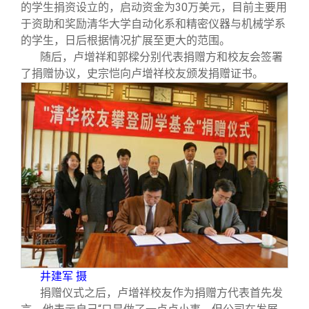
校友文苑
三创大赛
会长致辞
的学生捐资设立的，启动资金为30万美元，目前主要用
于资助和奖励清华大学自动化系和精密仪器与机械学系
的学生，日后根据情况扩展至更大的范围。
校友讲坛
实用信息
总会章程
随后，卢增祥和郭樑分别代表捐赠方和校友会签署
了捐赠协议，史宗恺向卢增祥校友颁发捐赠证书。
校友视界
理事会名单
制度法规
联系我们
井建军 摄
捐赠仪式之后，卢增祥校友作为捐赠方代表首先发