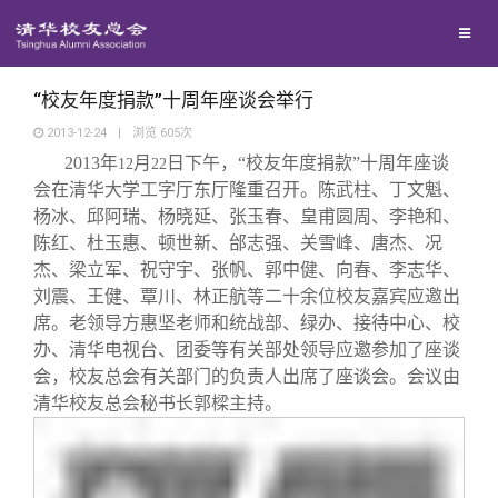
兴趣群体
捐赠方法
西南联大校友会
义工计划
“校友年度捐款”十周年座谈会举行
2013-12-24
|
浏览
605
次
2013
年
月
日下午，“校友年度捐款”十周年座谈
媒体平台
12
22
会在清华大学工字厅东厅隆重召开。陈武柱、丁文魁、
杨冰、邱阿瑞、杨晓延、张玉春、皇甫圆周、李艳和、
百年清华
《清华校友通讯》
陈红、杜玉惠、顿世新、邰志强、关雪峰、唐杰、况
杰、梁立军、祝守宇、张帆、郭中健、向春、李志华、
刘震、王健、覃川、林正航等二十余位校友嘉宾应邀出
校友服务
《水木清华》
清华人物
席。老领导方惠坚老师和统战部、绿办、接待中心、校
办、清华电视台、团委等有关部处领导应邀参加了座谈
校友总会
我要订阅
清华故事
终身学习
会，校友总会有关部门的负责人出席了座谈会。会议由
清华校友总会秘书长郭樑主持。
关闭
新媒体平台
青春风采
信息化服务
总会简介