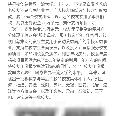
持母校创建世界一流大学。十年来，不论是白发苍苍的
老校友还是应届毕业生，广大校友踊跃参加校友年度捐
款，累计
个校友组织、近
万名校友参加了年度捐
994
25
款，共募集到资金
万余元，累计支持项目
项
395
46
（次），支出经费
万余元。校友年度捐款的使用充
248
分体现了校友会“服务母校、服务校友”的工作宗旨，该
项目募集到的资金主要用于资助受益面广的学校公益事
业，支持在校学生全面发展，以及投入到直接服务校友
的项目，如印刷校友杂志等。到百年校庆前，校友年度
捐款项目圆满完成了
年制定的利用十年左右的时间
2003
使校友年度捐款率达到
的目标，
年校友年度捐
30%
2011
款率达到
，跻身世界一流大学的水平。十年来，涌
45%
现出一批积极参与年度捐款的校友集体和个人，如上
海、福建、安徽、沈阳、苏州、无锡、西安、龙岩、湛
江等地方校友会，以及丁文魁、梁肃、石汉初、王玉
明、许宝珠等一批校友。