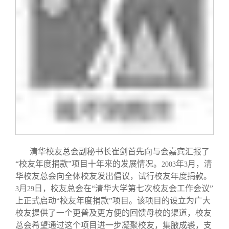
校友文苑
三创大赛
会长致辞
校友讲坛
实用信息
总会章程
校友视界
理事会名单
制度法规
联系我们
清华校友总会副秘书长崔剑首先向与会嘉宾汇报了
“校友年度捐款”项目十年来的发展情况。
年
月，清
2003
3
华校友总会向全体校友发出倡议，试行校友年度捐款。
月
日，校友总会在“清华大学第七次校友会工作会议”
3
29
上正式启动“校友年度捐款”项目。该项目的设立为广大
校友提供了一个更普及更方便的回馈母校的渠道，校友
总会希望通过这个项目进一步凝聚校友，集腋成裘，支