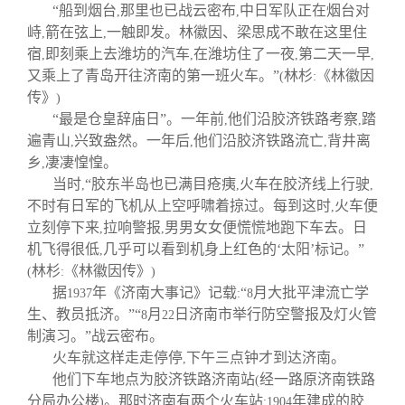
“船到烟台
那里也已战云密布
中日军队正在烟台对
,
,
峙
箭在弦上
一触即发。林徽因、梁思成不敢在这里住
,
,
宿
即刻乘上去潍坊的汽车
在潍坊住了一夜
第二天一早
,
,
,
,
又乘上了青岛开往济南的第一班火车。”
林杉
《林徽因
(
:
传》
)
“最是仓皇辞庙日”。一年前
他们沿胶济铁路考察
踏
,
,
遍青山
兴致盎然。一年后
他们沿胶济铁路流亡
背井离
,
,
,
乡
凄凄惶惶。
,
当时
“胶东半岛也已满目疮痍
火车在胶济线上行驶
,
,
,
不时有日军的飞机从上空呼啸着掠过。每到这时
火车便
,
立刻停下来
拉响警报
男男女女便慌慌地跑下车去。日
,
,
机飞得很低
几乎可以看到机身上红色的‘太阳’标记。”
,
林杉
《林徽因传》
(
:
)
据
年《济南大事记》记载
“
月大批平津流亡学
1937
:
8
生、教员抵济。”“
月
日济南市举行防空警报及灯火管
8
22
制演习。”战云密布。
火车就这样走走停停
下午三点钟才到达济南。
,
他们下车地点为胶济铁路济南站
经一路原济南铁路
(
分局办公楼
。那时济南有两个火车站
年建成的胶
)
:1904