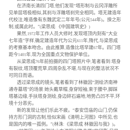
在济南长清四门塔
他们发现“塔形制与云冈浮雕所
,
见单层塔极相似
其刹与浮雕塔刹完全相同。塔无建造年
,
代校注
唯造像有东魏武定二年年号
公元
年
。揆之形
,
(
544
)
制
或属此时。”
梁思成
《中国建筑史》
,
(
:
)
果然
年工作人员大修时
发现塔顶内刻有“大业
,1972
,
七年造”字样
确定建造年代为公元
年
隋代
与梁思成
,
611
,
,
的考察基本吻合。由此推算
造像比塔早建
年。四门塔
,
67
距今
年
现为全国重点文物保护单位。
1401
,
从梁思成
年前拍摄的四门塔照片中
笔者看到
塔身
76
,
:
有裂纹
塔顶覆荒草
四周杂乱不堪
与现在的整洁状况不
,
,
,
可同日而语。
透过梁思成的镜头
笔者看到了林徽因“测绘济南神
,
通寺墓塔”的场景
她头戴草帽
身穿短袖
束于腰中
脚踩
:
,
,
,
塔基边缘
手扶塔身测绘
身边碎石遍地
地势凸凹不平
环
,
,
,
,
境十分恶劣。
新的发现让他们乐此不疲。“泰安岱庙的山门
仍保
,
持方形门洞的古制
恰似宋画《清明上河图》中所见
也
,
,
是国内的唯一孤例。”
林洙
《梁思成 林徽因与我》
。
(
:
)