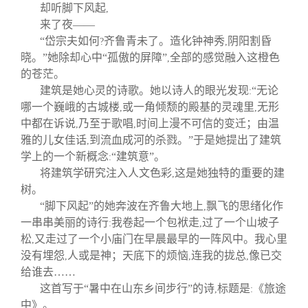
却听脚下风起
,
来了夜——
“岱宗夫如何
齐鲁青未了。造化钟神秀
阴阳割昏
?
,
晓。”她除却心中“孤傲的屏障”
全部的感觉融入这橙色
,
的苍茫。
建筑是她心灵的诗歌。她以诗人的眼光发现
“无论
:
哪一个巍峨的古城楼
或一角倾颓的殿基的灵魂里
无形
,
,
中都在诉说
乃至于歌唱
时间上漫不可信的变迁；由温
,
,
雅的儿女佳话
到流血成河的杀戮。”于是她提出了建筑
,
学上的一个新概念
“建筑意”。
:
将建筑学研究注入人文色彩
这是她独特的重要的建
,
树。
“脚下风起”的她奔波在齐鲁大地上
飘飞的思绪化作
,
一串串美丽的诗行
我卷起一个包袱走
过了一个山坡子
:
,
松
又走过了一个小庙门在早晨最早的一阵风中。我心里
,
没有埋怨
人或是神；天底下的烦恼
连我的拢总
像已交
,
,
,
给谁去……
这首写于“暑中在山东乡间步行”的诗
标题是
《旅途
,
:
中》。