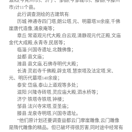
滋阳
今兖州市
、济宁、邹县
今邹城市
、滕县
今滕州
(
)
(
)
(
市
计
个县。
)
11
此行调查测绘的古建筑有
:
历城
神通寺四门塔
朗公塔
元、明墓塔
余座
千佛
:
,
,
30
,
崖唐代造像
涌泉庵等；
,
章丘
常道观元代大殿
白云观
清静观元代正殿
文庙
:
,
,
,
金代大成殿
永青寺
民居等；
,
,
临淄
兴国寺遗址
北魏佛像；
:
,
益都
县文庙；
:
潍县
县文庙
石佛寺明代大殿；
:
,
长清
灵岩寺千佛殿
辟支塔
慧崇塔及法定塔
宋、
:
,
,
,
元、明历代墓塔
余座；
140
泰安
岱庙
泰山上道观等多处；
:
,
滋阳
兴隆寺砖塔
灵应庙大殿
泗水桥等；
:
,
,
济宁
铁塔寺铁塔
钟楼；
:
,
邹县
法兴寺宋塔
亚圣庙；
:
,
滕县
龙泉寺明塔
兴国寺遗址。
:
,
“他们原计划还要调查益都云门摩崖雕像
云门雕像
,
是隋代雕像的精品。但已破坏得很厉害
同时途中经常有
,