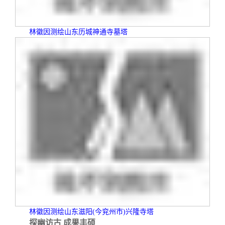
林徽因测绘山东历城神通寺墓塔
林徽因测绘山东滋阳
(
今兖州市
)
兴隆寺塔
探幽访古 成果丰硕