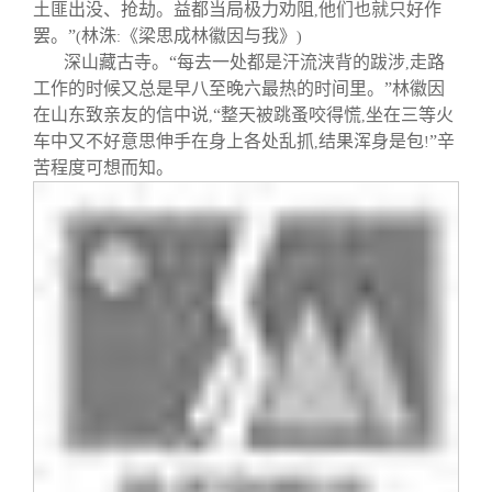
土匪出没、抢劫。益都当局极力劝阻
他们也就只好作
,
罢。”
林洙
《梁思成林徽因与我》
(
:
)
深山藏古寺。“每去一处都是汗流浃背的跋涉
走路
,
工作的时候又总是早八至晚六最热的时间里。”林徽因
在山东致亲友的信中说
“整天被跳蚤咬得慌
坐在三等火
,
,
车中又不好意思伸手在身上各处乱抓
结果浑身是包
”辛
,
!
苦程度可想而知。