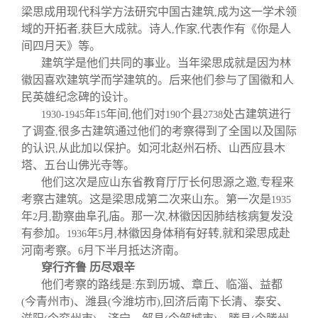
梁思成用现代科学方法研究中国古建筑
成为这一学术领
,
域的开拓者
获巨大成就。诗人
作家
代表作有《你是人
,
,
,
间四月天》等。
建筑学是他们共同的事业。当年梁思成就是因为林
徽因喜欢建筑学而学建筑的。后来他们参与了国徽和人
民英雄纪念碑的设计。
年
年间
他们对
个县
处古建筑进行
1930-1945
15
,
190
2738
了调查
很多古建筑通过他们的考察得到了全国以及国际
,
的认识
从此加以保护。如河北赵州石桥、山西应县木
,
塔、五台山佛光寺等。
他们这次是应山东省教育厅厅长何思源之邀
专程来
,
考察古建筑。这是梁思成第二次来山东。第一次是
1935
年
月
勘察曲阜孔庙。那一次
林徽因因肺结核病复发没
2
,
,
有参加。
年
月
林徽因身体稍有好转
就和梁思成赴
1936
5
,
,
河南考察。
月下半月抵达济南。
6
穿行齐鲁 历尽艰辛
他们考察的路线是
东到历城、章丘、临淄、益都
:
今青州市
、潍县
今潍坊市
回济后南下长清、泰安、
(
)
(
),