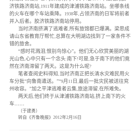
济铁路济南站
年建成的津浦铁路济南站。坐哪条线
,1911
的火车在哪个车站乘降。
年
占领济南的日军将前者
1938
,
并入后者。胶济铁路济南站停用。
当时济南挤满了逃难者
所有旅馆都已爆满。梁思成
,
请山东省教育厅帮忙
总算在大明湖边找到了一家条件不
,
错的旅舍。
“感时花溅泪
恨别鸟惊心”。他们无心欣赏美丽的湖
,
光山色
心中只有一个念头
南下
可是
急于南下的他们竟
,
:
!
,
然在济南滞留了两天。这是为什么呢
?
笔者查阅史料得知
当时济南正把长清水灾难民用火
,
车分批“向鲁南遣送。”“
月
日
最后一批灾民被送往兖
9
11
,
州收容。”加之平津逃难者云集
旅途滞留
在所难免。
,
,
两天后
他们终于从津浦铁路济南站
挤上南下的火
,
,
车……
（于建勇）
转自《齐鲁晚报》
2012
年
2
月
16
日