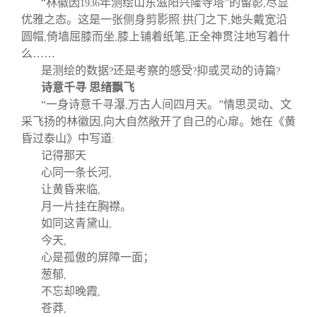
“林徽因
年测绘山东滋阳兴隆寺塔”的留影
尽显
1936
,
优雅之态。这是一张侧身剪影照
拱门之下
她头戴宽沿
:
,
圆帽
倚墙屈膝而坐
膝上铺着纸笔
正全神贯注地写着什
,
,
,
么……
是测绘的数据
还是考察的感受
抑或灵动的诗篇
?
?
?
诗意千寻 思绪飘飞
“一身诗意千寻瀑
万古人间四月天。”情思灵动、文
,
采飞扬的林徽因
向大自然敞开了自己的心扉。她在《黄
,
昏过泰山》中写道
:
记得那天
心同一条长河
,
让黄昏来临
,
月一片挂在胸襟。
如同这青黛山
,
今天
,
心是孤傲的屏障一面；
葱郁
,
不忘却晚霞
,
苍莽
,