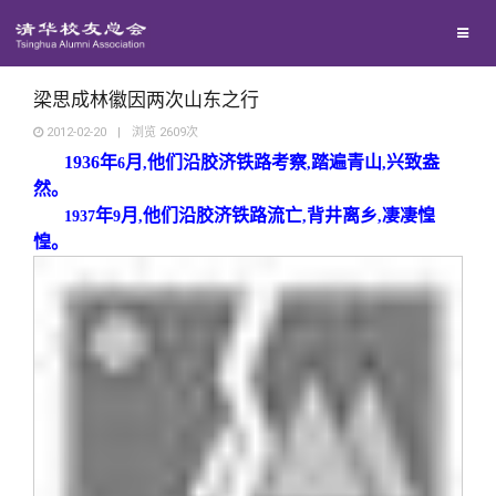
兴趣群体
捐赠方法
我要订阅
清华故事
西南联大校友会
义工计划
新媒体平台
青春风采
梁思成林徽因两次山东之行
2012-02-20
|
浏览
2609
次
1936
年
月
他们沿胶济铁路考察
踏遍青山
兴致盎
校友文苑
6
,
,
,
然。
年
月
他们沿胶济铁路流亡
背井离乡
凄凄惶
1937
9
,
,
,
校友讲坛
惶。
校友视界
校友服务
校友总会
终身学习