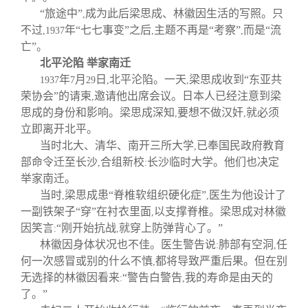
“旅途中”
成为此后梁思成、林徽因生活的写照。只
,
不过
年“七七事变”之后
主题不再是“考察”
而是“流
,1937
,
,
亡”。
北平沦陷 举家南迁
年
月
日
北平沦陷。一天
梁思成收到“东亚共
1937
7
29
,
,
荣协会”的请柬
邀请他出席会议。日本人已经注意到梁
,
思成的身份和影响。梁思成深知
要想不做汉奸
就必须
,
,
立即离开北平。
当时北大、清华、南开三所大学
已奉国民政府教育
,
部命令迁至长沙
合组新校
长沙临时大学。他们也决定
,
:
举家南迁。
当时
梁思成患“脊椎软组织硬化症”
医生为他设计了
,
,
一副铁架子“穿”在衬衣里面
以支撑脊椎。梁思成对林徽
,
因笑言
“刚开始抗战
就穿上防弹背心了。”
:
,
林徽因身体状况也不佳。医生警告说
肺部有空洞
任
:
,
何一次感冒或别的什么不慎
都将导致严重后果。但在别
,
无选择的林徽因看来
“警告白警告
我的寿命是由天的
:
,
了。”