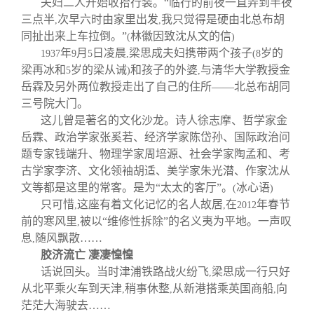
夫妇二人开始收拾行装。“临行的前夜一直弄到半夜
三点半
次早六时由家里出发
我只觉得是硬由北总布胡
,
,
同扯出来上车拉倒。”
林徽因致沈从文的信
(
)
年
月
日凌晨
梁思成夫妇携带两个孩子
岁的
1937
9
5
,
(8
梁再冰和
岁的梁从诫
和孩子的外婆
与清华大学教授金
5
)
,
岳霖及另外两位教授走出了自己的住所——北总布胡同
三号院大门。
这儿曾是著名的文化沙龙。诗人徐志摩、哲学家金
岳霖、政治学家张奚若、经济学家陈岱孙、国际政治问
题专家钱端升、物理学家周培源、社会学家陶孟和、考
古学家李济、文化领袖胡适、美学家朱光潜、作家沈从
文等都是这里的常客。是为“太太的客厅”。
冰心语
(
)
只可惜
这座有着文化记忆的名人故居
在
年春节
,
,
2012
前的寒风里
被以“维修性拆除”的名义夷为平地。一声叹
,
息
随风飘散……
,
胶济流亡 凄凄惶惶
话说回头。当时津浦铁路战火纷飞
梁思成一行只好
,
从北平乘火车到天津
稍事休整
从新港搭乘英国商船
向
,
,
,
茫茫大海驶去……