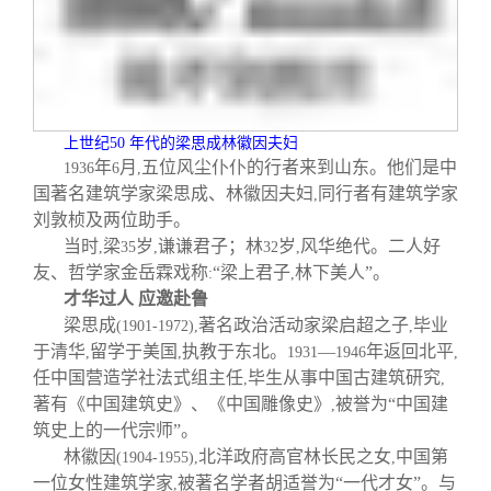
关闭
信息化服务
总会简介
三创大赛
会长致辞
实用信息
总会章程
上世纪
50
年代的梁思成林徽因夫妇
年
月
五位风尘仆仆的行者来到山东。他们是中
1936
6
,
国著名建筑学家梁思成、林徽因夫妇
同行者有建筑学家
,
理事会名单
刘敦桢及两位助手。
当时
梁
岁
谦谦君子；林
岁
风华绝代。二人好
,
35
,
32
,
友、哲学家金岳霖戏称
“梁上君子
林下美人”。
制度法规
:
,
才华过人 应邀赴鲁
梁思成
著名政治活动家梁启超之子
毕业
(1901-1972),
,
联系我们
于清华
留学于美国
执教于东北。
—
年返回北平
,
,
1931
1946
,
任中国营造学社法式组主任
毕生从事中国古建筑研究
,
,
著有《中国建筑史》、《中国雕像史》
被誉为“中国建
,
筑史上的一代宗师”。
林徽因
北洋政府高官林长民之女
中国第
(1904-1955),
,
一位女性建筑学家
被著名学者胡适誉为“一代才女”。与
,