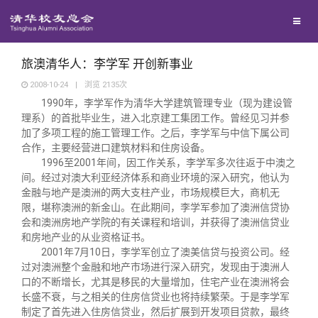
兴趣群体
捐赠方法
我要订阅
清华故事
西南联大校友会
义工计划
新媒体平台
青春风采
旅澳清华人：李学军 开创新事业
2008-10-24
|
浏览
2135
次
1990年，李学军作为清华大学建筑管理专业（现为建设管
校友文苑
理系）的首批毕业生，进入北京建工集团工作。曾经见习并参
加了多项工程的施工管理工作。之后，李学军与中信下属公司
合作，主要经营进口建筑材料和住房设备。
校友讲坛
1996
至2001年间，因工作关系，李学军多次往返于中澳之
间。经过对澳大利亚经济体系和商业环境的深入研究，他认为
校友视界
金融与地产是澳洲的两大支柱产业，市场规模巨大，商机无
限，堪称澳洲的新金山。在此期间，李学军参加了澳洲信贷协
会和澳洲房地产学院的有关课程和培训，并获得了澳洲信贷业
校友服务
和房地产业的从业资格证书。
2001
年
7
月
10
日
，李学军创立了澳美信贷与投资公司。经
过对澳洲整个金融和地产市场进行深入研究，发现由于澳洲人
校友总会
终身学习
口的不断增长，尤其是移民的大量增加，住宅产业在澳洲将会
长盛不衰，与之相关的住房信贷业也将持续繁荣。于是李学军
制定了首先进入住房信贷业，然后扩展到开发项目贷款，最终