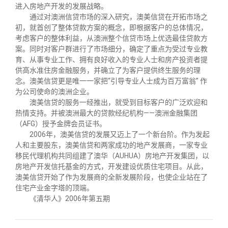
关闭
信息化服务
总会简介
进入房地产开发的发展战略。
通过对澳洲信贷市场的深入研究，澳美信贷在开拓市场之
初，就首创了整体贷款方案的概念，即根据客户的总体情况，
三创大赛
会长致辞
考虑客户的整体利益，从澳洲整个信贷市场上优选最佳贷款方
案。同时对客户群进行了市场细分，确定了重点为受过专业教
育、从事专业工作、拥有良好收入的专业人士和房产投资者提
实用信息
总会章程
供高水准住房金融服务，并确立了为客户提供终生服务的理
念。澳美信贷更是唯一一家把“引导专业人士成为百万富翁” 作
为公司使命的澳洲企业。
理事会名单
澳美信贷的服务一经推出，就受到目标客户的广泛欢迎和
热情支持。并被澳洲最大的贷款经纪机构——澳洲金融集团
（AFG）授予金牌会员证书。
制度法规
2006
年，澳美信贷的发展又迈上了一个新台阶。作为发起
人和主要股东，澳美信贷和两家成功的地产发展商，一家专业
移民代理机构共同组建了澳华（AUHUA）房地产开发集团，以
联系我们
房地产开发信托基金的方式，开发建设优质住宅项目。从此，
澳美信贷开始了作为发展商的全新发展阶段，也使企业站在了
住宅产业金字塔的顶端。
《清华人》2006年第五期