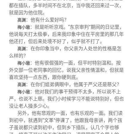
都在插队，多半时间不在北京，当中我还回来过一次，
就是因为他住院。
：他有什么爱好吗？
高渊
：就是听听京戏。“东京审判”期间的日记里，
梅小璈
他说每天打太极拳，后来我印象中住在平房里的那几年
他还打，但后来处境不好了，似乎就不打了。
：在你印象当中，你父亲为人处世的性格是怎
高渊
么样的？
：他有很倔强的一面，但平时特别温和。按
梅小璈
外交部一位老同事的回忆，说我父亲性情温和，但就是
喜欢坚持一点东西，跟你硬到底。
：在你们姐弟俩眼中，他属于严父还是慈父？
高渊
：他对我们的事干预得不太多，所以说不上
梅小璈
严，也说不上慈。我们小时候学习不能说特别好，但也
没让老人操多少心。
另外，他有悲观的一面，也有乐观的一面。我们读
到初中，就遇到“文革”停课了，他跟我母亲讲，两个孩
子虽说都只读到初中，但到乡下插队，认几个字也够