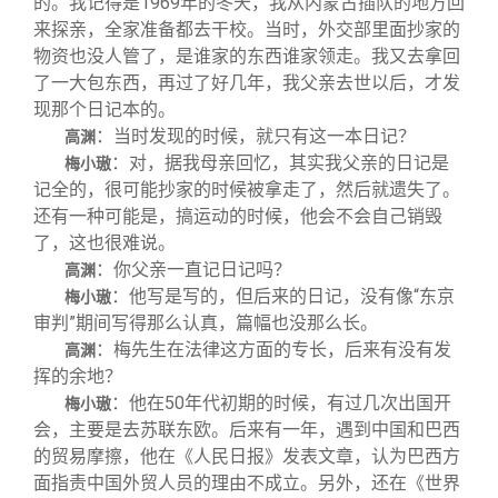
的。我记得是1969年的冬天，我从内蒙古插队的地方回
来探亲，全家准备都去干校。当时，外交部里面抄家的
物资也没人管了，是谁家的东西谁家领走。我又去拿回
了一大包东西，再过了好几年，我父亲去世以后，才发
现那个日记本的。
：当时发现的时候，就只有这一本日记？
高渊
：对，据我母亲回忆，其实我父亲的日记是
梅小璈
记全的，很可能抄家的时候被拿走了，然后就遗失了。
还有一种可能是，搞运动的时候，他会不会自己销毁
了，这也很难说。
：你父亲一直记日记吗？
高渊
：他写是写的，但后来的日记，没有像“东京
梅小璈
审判”期间写得那么认真，篇幅也没那么长。
：梅先生在法律这方面的专长，后来有没有发
高渊
挥的余地？
：他在50年代初期的时候，有过几次出国开
梅小璈
会，主要是去苏联东欧。后来有一年，遇到中国和巴西
的贸易摩擦，他在《人民日报》发表文章，认为巴西方
面指责中国外贸人员的理由不成立。另外，还在《世界