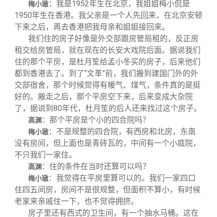
：我是1952年生在北京，我姐姐梅小侃是
梅小璈
1950年生在香港。我父亲是一个人先回来，在北京安顿
下来之后，再去香港把我母亲和姐姐接回来。
我们住的房子好像是外交部跟房管局租的，反正房
租交给房管局，就在现在的长安大戏院后面。据说我们
住的那个平房，是杜月笙给孟小冬买的房子，后来他们
都到香港去了。到了“文革”前，我们搬到建国门外的外
交部宿舍，那个时候觉得有暖气、煤气，条件真的是挺
好的。搬走之后，那个平房空下来，后来变成大杂院
了，据说到80年代，杜月笙的后人还来找过这个房子。
：那个平房是个小的四合院吗？
高渊
：不是规整的四合院，有西房和北房，东南
梅小璈
没有房间，但上面也是青砖瓦的，中间有一个小庭院，
不只我们一家住。
：住的条件在当时还算可以吗？
高渊
：我觉得在平房里算可以的。我们一家四口
梅小璈
住四五间房，房间不是很规整，但面积不算小，有时候
老家来亲戚住一下，也不觉得拥挤。
房子里还有西式的卫生间，有一个抽水马桶。这在