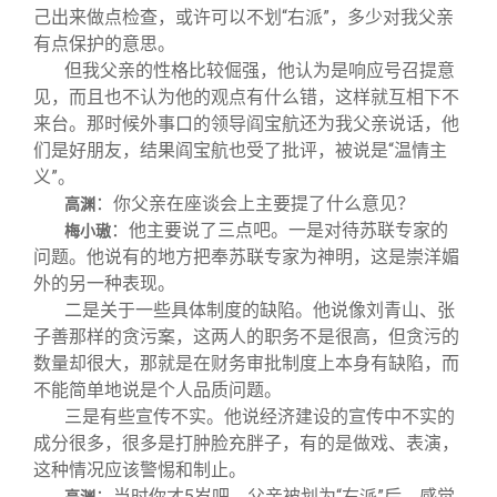
己出来做点检查，或许可以不划“右派”，多少对我父亲
有点保护的意思。
但我父亲的性格比较倔强，他认为是响应号召提意
见，而且也不认为他的观点有什么错，这样就互相下不
来台。那时候外事口的领导阎宝航还为我父亲说话，他
们是好朋友，结果阎宝航也受了批评，被说是“温情主
义”。
：你父亲在座谈会上主要提了什么意见？
高渊
：他主要说了三点吧。一是对待苏联专家的
梅小璈
问题。他说有的地方把奉苏联专家为神明，这是崇洋媚
外的另一种表现。
二是关于一些具体制度的缺陷。他说像刘青山、张
子善那样的贪污案，这两人的职务不是很高，但贪污的
数量却很大，那就是在财务审批制度上本身有缺陷，而
不能简单地说是个人品质问题。
三是有些宣传不实。他说经济建设的宣传中不实的
成分很多，很多是打肿脸充胖子，有的是做戏、表演，
这种情况应该警惕和制止。
：当时你才5岁吧，父亲被划为“右派”后，感觉
高渊