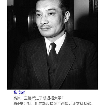
梅汝璈
：直接考进了斯坦福大学？
高渊
：对，他在斯坦福读了两年，读文科基础。
梅小璈