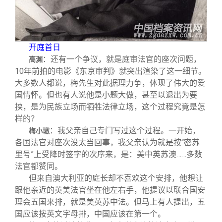
开庭首日
：还有一个争议，就是庭审法官的座次问题，
高渊
10年前拍的电影《东京审判》就突出渲染了这一细节。
大多数人都说，梅先生对此据理力争，体现了伟大的爱
国情怀。但也有人说他是小题大做，甚至以退出为要
挟，是为民族立场而牺牲法律立场，这个过程究竟是怎
样的？
：我父亲自己专门写过这个过程。一开始，
梅小璈
各国法官对座次没太当回事，我父亲认为就是按“密苏
里号”上受降时签字的次序来，是：美中英苏澳……多数
法官都赞同。
但来自澳大利亚的庭长却不喜欢这个安排，他想让
跟他亲近的英美法官坐在他左右手，他提议以联合国安
理会五国来排，就是美英苏中法。但马上有人提出，五
国应该按英文字母排，中国应该在第一个。