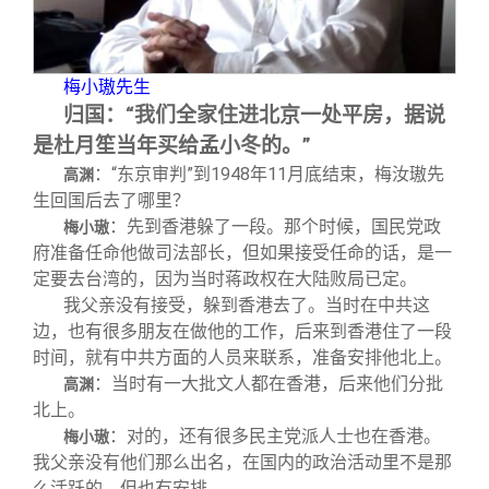
梅小璈先生
归国：“我们全家住进北京一处平房，据说
是杜月笙当年买给孟小冬的。”
：“东京审判”到1948年11月底结束，梅汝璈先
高渊
生回国后去了哪里？
：先到香港躲了一段。那个时候，国民党政
梅小璈
府准备任命他做司法部长，但如果接受任命的话，是一
定要去台湾的，因为当时蒋政权在大陆败局已定。
我父亲没有接受，躲到香港去了。当时在中共这
边，也有很多朋友在做他的工作，后来到香港住了一段
时间，就有中共方面的人员来联系，准备安排他北上。
：当时有一大批文人都在香港，后来他们分批
高渊
北上。
：对的，还有很多民主党派人士也在香港。
梅小璈
我父亲没有他们那么出名，在国内的政治活动里不是那
么活跃的，但也有安排。