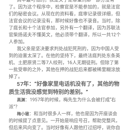
了。因为这个程序中，检察官是不能参加的，就是法官
们的秘密会议。从现在的资料看，庭审记录很详细，但
法官会议的记录没有，那时候好像也不录音。当时，除
了庭长和十个法官参加，另外有一个翻译，因为苏联法
官柴扬诺夫不懂英文，他必须带个翻译，所以一共12个
人参加。
我父亲是坚决要求判处战犯死刑的，因为中国人受
到的迫害太深了。在他的坚持下，最终法庭判处东条英
机、土肥原贤二等7人绞刑，16人无期徒刑。但除了第
一批受审的之外，其他在押的战犯后来都被稀里糊涂放
掉了。
57
年：“好像家里电话机没有了，其他的物
质生活我没感觉到特别的差别。”
：1957年的时候，梅先生为什么会被打成“右
高渊
派”？
：和当时很多人一样，他也是因为开座谈会
梅小璈
的时候提了点意见。一开始是响应号召，帮助党整风，
但后来风向变了。当时好像有人跟他打过招呼，说你自