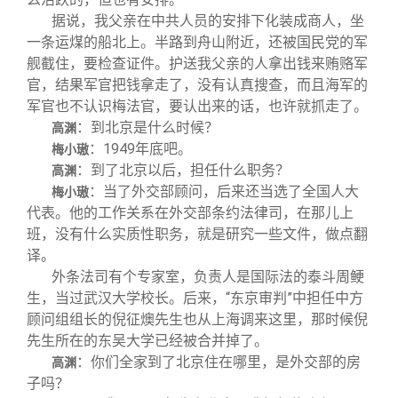
据说，我父亲在中共人员的安排下化装成商人，坐
一条运煤的船北上。半路到舟山附近，还被国民党的军
舰截住，要检查证件。护送我父亲的人拿出钱来贿赂军
官，结果军官把钱拿走了，没有认真搜查，而且海军的
军官也不认识梅法官，要认出来的话，也许就抓走了。
：到北京是什么时候？
高渊
：1949年底吧。
梅小璈
：到了北京以后，担任什么职务？
高渊
：当了外交部顾问，后来还当选了全国人大
梅小璈
代表。他的工作关系在外交部条约法律司，在那儿上
班，没有什么实质性职务，就是研究一些文件，做点翻
译。
外条法司有个专家室，负责人是国际法的泰斗周鲠
生，当过武汉大学校长。后来，“东京审判”中担任中方
顾问组组长的倪征燠先生也从上海调来这里，那时候倪
先生所在的东吴大学已经被合并掉了。
：你们全家到了北京住在哪里，是外交部的房
高渊
子吗？