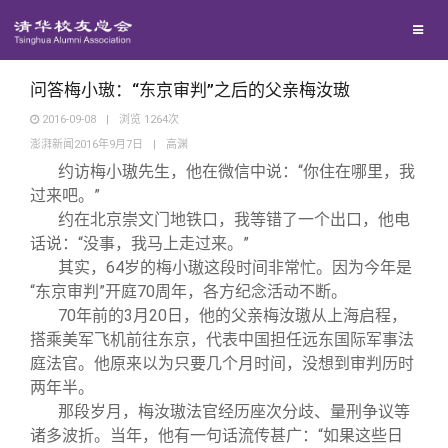
兴趣群体
捐赠方法
我要订阅
清华故事
西南联大校友会
义工计划
新媒体平台
青春风采
问答梅小璈：“东京审判”之后的父亲梅汝璈
2016-09-08
|
浏览
1264
次
澎湃新闻2016年9月7日
|
高渊
校友文苑
约访梅小璈先生，他在微信中说：“你住在哪里，我
过来吧。”
校友讲坛
约在北京崇文门地铁口，我等错了一个出口，他电
话说：“没事，我马上走过来。”
其实，64岁的梅小璈这段时间非常忙。因为今年是
校友视界
“东京审判”开庭70周年，各方纪念活动不断。
70
年前的3月20日，他的父亲梅汝璈从上海启程，
校友服务
搭乘美军飞机前往东京，代表中国担任远东国际军事法
庭法官。他原来以为只要几个月时间，没想到审判历时
两年半。
校友总会
终身学习
那段岁月，梅汝璈法官经历座次分歧、量刑争议等
诸多波折。当年，他有一句话流传甚广：“如果这些日