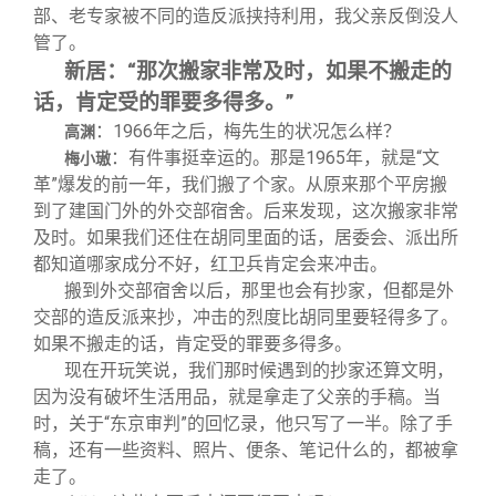
部、老专家被不同的造反派挟持利用，我父亲反倒没人
管了。
新居：“那次搬家非常及时，如果不搬走的
话，肯定受的罪要多得多。”
：1966年之后，梅先生的状况怎么样？
高渊
：有件事挺幸运的。那是1965年，就是“文
梅小璈
革”爆发的前一年，我们搬了个家。从原来那个平房搬
到了建国门外的外交部宿舍。后来发现，这次搬家非常
及时。如果我们还住在胡同里面的话，居委会、派出所
都知道哪家成分不好，红卫兵肯定会来冲击。
搬到外交部宿舍以后，那里也会有抄家，但都是外
交部的造反派来抄，冲击的烈度比胡同里要轻得多了。
如果不搬走的话，肯定受的罪要多得多。
现在开玩笑说，我们那时候遇到的抄家还算文明，
因为没有破坏生活用品，就是拿走了父亲的手稿。当
时，关于“东京审判”的回忆录，他只写了一半。除了手
稿，还有一些资料、照片、便条、笔记什么的，都被拿
走了。