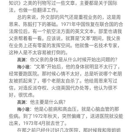
知识》之类的刊物写过一些文章，主要都是关于国际
法，也做一些翻译工作。
总的来说，外交部的风气还是重视业务的，这是周
恩来、陈毅打下的基础。1971年中国恢复在联合国的合
法席位后，有一个航空法方面的英文文本，部里也请我
父亲帮着看一看。应该说，就算是“文革”期间，我父亲
在业务上还有零星的发挥空间。他就像一名技术专家，
这种人是不太容易被打倒的。
：你父亲的身体是从什么时候开始出问题的？
高渊
：“文革”开始后，他的身体就明显不太行了，
梅小璈
经常要跑医院。那时候心情不太好，总是听说哪个老朋
友被抓起来了，哪个老朋友自杀了。他给周恩来写过
信，对造反派夺权、火烧英国代办处等，他认为很不
好，很忧虑。
：他主要是什么病？
高渊
：他是心脏病和高血压，就是心脑血管的那
梅小璈
些病。到了1972年秋天，突然偏瘫了，送进医院就没能
出来，1973年4月就去世了。
在那之前已经住过好几次医院，那时候我和我姐姐