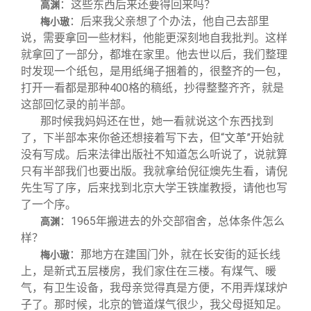
：这些东西后来还要得回来吗？
高渊
：后来我父亲想了个办法，他自己去部里
梅小璈
说，需要拿回一些材料，他能更深刻地自我批判。这样
就拿回了一部分，都堆在家里。他去世以后，我们整理
时发现一个纸包，是用纸绳子捆着的，很整齐的一包，
打开一看都是那种400格的稿纸，抄得整整齐齐，就是
这部回忆录的前半部。
那时候我妈妈还在世，她一看就说这个东西找到
了，下半部本来你爸还想接着写下去，但“文革”开始就
没有写成。后来法律出版社不知道怎么听说了，说就算
只有半部我们也要出版。我就拿给倪征燠先生看，请倪
先生写了序，后来找到北京大学王铁崖教授，请他也写
了一个序。
：1965年搬进去的外交部宿舍，总体条件怎么
高渊
样？
：那地方在建国门外，就在长安街的延长线
梅小璈
上，是新式五层楼房，我们家住在三楼。有煤气、暖
气，有卫生设备，我母亲觉得真是方便，不用弄煤球炉
子了。那时候，北京的管道煤气很少，我父母挺知足。