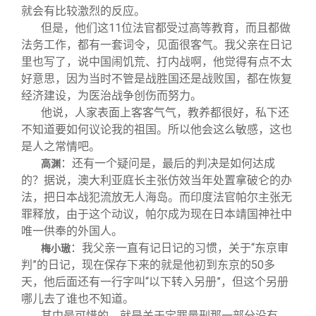
就会有比较激烈的反应。
但是，他们这11位法官都受过高等教育，而且都做
法务工作，都有一套词令，见面很客气。我父亲在日记
里也写了，说中国闹饥荒、打内战啊，他觉得有点不太
好意思，因为当时不管是战胜国还是战败国，都在恢复
经济建设，为医治战争创伤而努力。
他说，人家表面上客客气气，教养都很好，私下还
不知道要如何议论我的祖国。所以他会这么敏感，这也
是人之常情吧。
：还有一个疑问是，最后的判决是如何达成
高渊
的？据说，澳大利亚庭长主张仿效当年处置拿破仑的办
法，把日本战犯流放无人海岛。而印度法官帕尔主张无
罪释放，由于这个动议，帕尔成为现在日本靖国神社中
唯一供奉的外国人。
：我父亲一直有记日记的习惯，关于“东京审
梅小璈
判”的日记，现在保存下来的就是他初到东京的50多
天，他后面还有一行字叫“以下转入另册”，但这个另册
哪儿去了谁也不知道。
其中最可惜的，就是关于定罪量刑那一部分没有