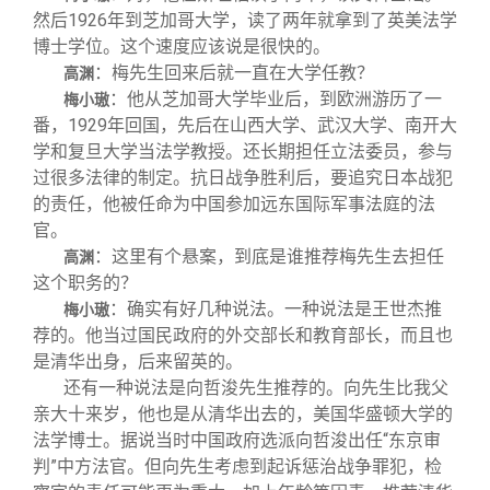
然后1926年到芝加哥大学，读了两年就拿到了英美法学
博士学位。这个速度应该说是很快的。
：梅先生回来后就一直在大学任教？
高渊
：他从芝加哥大学毕业后，到欧洲游历了一
梅小璈
番，1929年回国，先后在山西大学、武汉大学、南开大
学和复旦大学当法学教授。还长期担任立法委员，参与
过很多法律的制定。抗日战争胜利后，要追究日本战犯
的责任，他被任命为中国参加远东国际军事法庭的法
官。
：这里有个悬案，到底是谁推荐梅先生去担任
高渊
这个职务的？
：确实有好几种说法。一种说法是王世杰推
梅小璈
荐的。他当过国民政府的外交部长和教育部长，而且也
是清华出身，后来留英的。
还有一种说法是向哲浚先生推荐的。向先生比我父
亲大十来岁，他也是从清华出去的，美国华盛顿大学的
法学博士。据说当时中国政府选派向哲浚出任“东京审
判”中方法官。但向先生考虑到起诉惩治战争罪犯，检