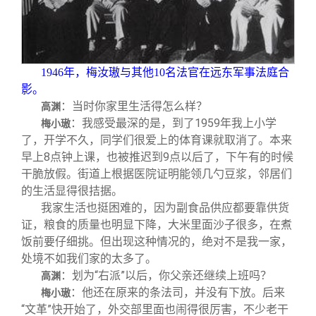
1946
年，梅汝璈与其他10名法官在远东军事法庭合
影。
：当时你家里生活得怎么样？
高渊
：我感受最深的是，到了1959年我上小学
梅小璈
了，开学不久，同学们很爱上的体育课就取消了。本来
早上8点钟上课，也被推迟到9点以后了，下午有的时候
干脆放假。街道上根据医院证明能领几勺豆浆，邻居们
的生活显得很拮据。
我家生活也挺困难的，因为副食品供应都要靠供货
证，粮食的质量也明显下降，大米里面沙子很多，在煮
饭前要仔细挑。但出现这种情况的，绝对不是我一家，
处境不如我们家的太多了。
：划为“右派”以后，你父亲还继续上班吗？
高渊
：他还在原来的条法司，并没有下放。后来
梅小璈
“文革”快开始了，外交部里面也闹得很厉害，不少老干