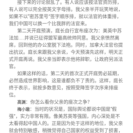
接下来的讨论就乱了。有人说应该按法官资历排，
有人说可以完全按英文字母排。我父亲半开玩笑地说，
如果不以“密苏里号”签字顺序排，就以法官的体重排，
我们中国可以换一个比我胖的法官来。
第二天开庭预演，庭长自行宣布座次为：美英中苏
法加……并说已征得盟军最高统帅同意。我父亲愤然离
席，回到他的办公室脱下法袍。同时，加拿大法官也提
出抗议。庭长来跟我父亲说，今天预演先这样，明天正
式开庭再说。我父亲当即表示他将辞职，让政府另派法
官。
如果这样的话，第二天的首次正式开庭势必延期，
必然造成世界影响，这是谁都负不了责的。这样，庭长
终于表示，就按多数意见，按照受降签字次序来排座
位。
：你怎么看你父亲的座次之争？
高渊
：当时的状况是，国际舆论都说中国是“假
梅小璈
强”，实力非常有限。像美苏英等强国，内心深处是不
太看得起中国人的。正是因为处于这样的地位，我父亲
就会特别敏感，稍微觉得自己国家的权益受到了损害，