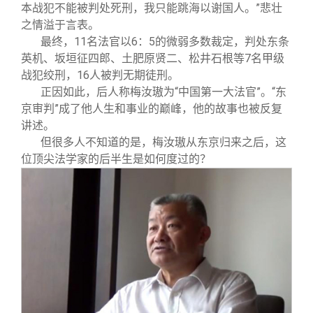
关闭
信息化服务
总会简介
本战犯不能被判处死刑，我只能跳海以谢国人。”悲壮
之情溢于言表。
最终，11名法官以6：5的微弱多数裁定，判处东条
三创大赛
会长致辞
英机、坂垣征四郎、土肥原贤二、松井石根等7名甲级
战犯绞刑，16人被判无期徒刑。
实用信息
总会章程
正因如此，后人称梅汝璈为“中国第一大法官”。“东
京审判”成了他人生和事业的巅峰，他的故事也被反复
讲述。
理事会名单
但很多人不知道的是，梅汝璈从东京归来之后，这
位顶尖法学家的后半生是如何度过的？
制度法规
联系我们