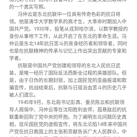
的一个真实写照。
冯仲云是东北抗联中一位具有传奇色彩的抗日将
领。他是清华大学数学系的高才生，大革命时期加入中
国共产党。1930年，投笔从戎到哈尔滨，以数学教授的
身份从事地下工作，从此开启了在东北的革命生涯。冯
仲云是东北14年抗日苦斗的亲身经历者和领导者，同时
也是在抗联精神的传承与记忆上作出突出贡献的专家和
学者。
抗联是中国共产党创建和领导的东北人民抗日武
装，是唯一经历了国际反法西斯全过程的英雄部队。但
是，由于日伪的长期封锁，加上国民党的歪曲报道和欺
骗宣传，抗战结束后，抗联与日寇浴血苦斗的历史几乎
被人们遗忘。
1945
年9月，东北局书记彭真、委员陈云和抗联领
导人周保中、冯仲云等在沈阳胜利会师，孤悬敌后的抗
联重新回到了党中央的怀抱。为了阐明东北问题历史真
相，驳斥国民党的虚假宣传，将东北沦陷14年来中国共
产党在抗日救国上的主张和贡献告诉广大人民群众，中