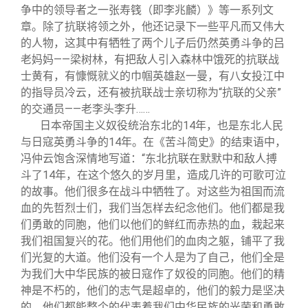
争中的领导者之一张寿篯（即李兆麟）》等一系列文
章。除了抗联将领之外，他还记录下一些平凡而又伟大
的人物，这其中有牺牲了两个儿子后仍然英勇斗争的吕
老妈妈——梁树林，有把敌人引入森林中饿死的抗联战
士黄有，有慷慨就义的巾帼英雄赵一曼，有八女投江中
的指导员冷云，还有被抗联战士亲切称为“抗联的父亲”
的交通员——老李头李升……
日本帝国主义奴役统治东北的14年，也是东北人民
与日寇英勇斗争的14年。在《苦斗简史》的结束语中，
冯仲云饱含深情地写道：“东北抗联在默默中和敌人搏
斗了14年，在这个悠久的岁月里，造成几许的可歌可泣
的故事。他们很多在战斗中牺牲了。对这些为祖国而流
血的先哲烈士们，我们当怎样去纪念他们。他们都是我
们勇敢的同胞，他们以他们的鲜红而赤热的血，栽起来
我们祖国复兴的花。他们用他们的血肉之躯，铺平了我
们光复的大道。他们没有一个人是为了自己，他们全是
为我们大中华民族的被日寇作了奴役的同胞。他们的精
神是不朽的，他们的志气是超卓的，他们的毅力是坚决
的，他们都能整个的代表着我们中华民族的光荣和勇敢