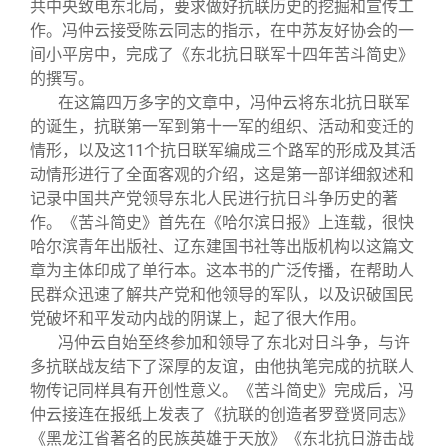
共中央致电东北局，要求做好抗联历史的挖掘和宣传工
作。冯仲云接受陈云同志的指示，在中苏友好协会的一
间小平房中，完成了《东北抗日联军十四年苦斗简史》
的撰写。
在这篇四万多字的文章中，冯仲云将东北抗日联军
的诞生，抗联第一军到第十一军的组织、活动和变迁的
情形，以及这11个抗日联军编成三个路军的形成及其活
动情形进行了全面客观的介绍，这是第一部详细叙述和
记录中国共产党领导东北人民进行抗日斗争历史的著
作。《苦斗简史》首先在《哈尔滨日报》上连载，很快
哈尔滨青年出版社、辽东建国书社等出版机构以这篇文
章为主体印成了单行本。这本书的广泛传播，在帮助人
民群众迅速了解共产党和他领导的军队，以及识破国民
党破坏和平发动内战的阴谋上，起了很大作用。
冯仲云自始至终参加和领导了东北对日斗争，与许
多抗联战友结下了深厚的友谊，由他执笔完成的抗联人
物传记同样具有开创性意义。《苦斗简史》完成后，冯
仲云接连在报纸上发表了《抗联的创造者罗登贤同志》
《黑龙江省著名的民族英雄于天放》《东北抗日游击战