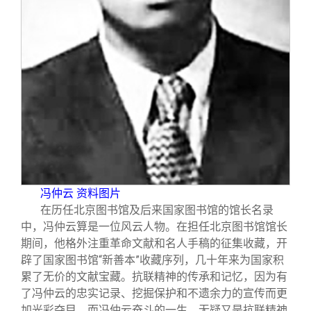
关闭
信息化服务
总会简介
三创大赛
会长致辞
实用信息
总会章程
理事会名单
制度法规
冯仲云 资料图片
在历任北京图书馆及后来国家图书馆的馆长名录
联系我们
中，冯仲云算是一位风云人物。在担任北京图书馆馆长
期间，他格外注重革命文献和名人手稿的征集收藏，开
辟了国家图书馆“新善本”收藏序列，几十年来为国家积
累了无价的文献宝藏。抗联精神的传承和记忆，因为有
了冯仲云的忠实记录、挖掘保护和不遗余力的宣传而更
加光彩夺目。而冯仲云奋斗的一生，无疑又是抗联精神