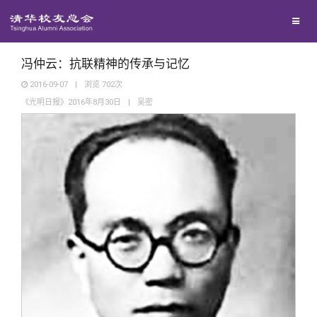
兴趣群体
捐赠方法
我要订阅
清华故事
西南联大校友会
义工计划
新媒体平台
青春风采
冯仲云：抗联精神的传承与记忆
2016-09-07
|
浏览
702
次
《光明日报》2016年8月30日
|
吴密
校友文苑
校友讲坛
校友视界
校友服务
校友总会
终身学习