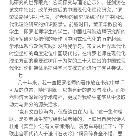
化研究的世界眼光：宏观探究与理论启示》。任剑涛在
该文中指出：改革开放后的中国现代化理论研究，
罗
“
荣渠路径
堪为代表，罗老师的研究
系统呈现了中国现
”
“
代化理论研究的知识图景
。前些时日，董正华教授的
”
学生，即罗老师学生的学生，中国社科院边疆研究所的
宋培军研究员把他的新作《中国式现代化的历史起源、
学术体系与政治实践》发给我学习。宋文从世界现代化
时空坐标的角度定位中国现代化，在将罗老师在现代化
理论方面的重要建树用于为党的二十大提出的中国式现
代化理论框架体系提供学术支撑方面进行了有益尝试。
七
几十年来，我一直把罗老师的著作放在书架中举手
可及的位置，随时翻阅，以期有新的启发与收获。而罗
老师博大深邃的学术精神，更成为我终生能够从中汲取
动力与养分的源头活水。
“
岂有文章惊海内，但留清白在人间。
这一集句楹
”
联，是罗老师生前写给郝斌老师的，上联出自唐代诗人
杜甫《宾至》
岂有文章惊海内，漫劳车马驻江干
，下
“
”
联出自明代诗人于谦《石灰吟》
粉骨碎身全不惜，要
“