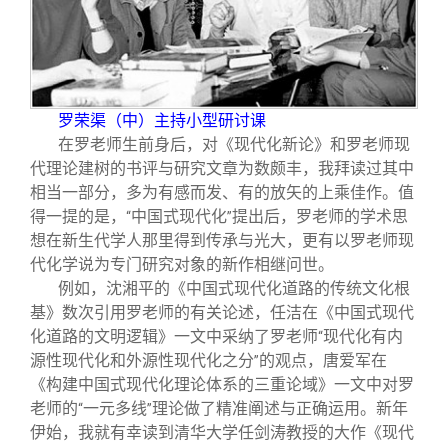
罗荣渠（中）主持小型研讨课
在罗老师生前身后，对《现代化新论》和罗老师现
代理论建树的书评与研究文章为数颇丰，我拜读过其中
相当一部分，多为有感而发、有的放矢的上乘佳作。值
得一提的是，
中国式现代化
提出后，罗老师的学术思
“
”
想在新生代学人那里得到传承与光大，更有以罗老师现
代化学说为专门研究对象的新作相继问世。
例如，沈湘平的《中国式现代化道路的传统文化根
基》数次引用罗老师的有关论述，任洁在《中国式现代
化道路的文明逻辑》一文中采纳了罗老师
现代化有内
“
源性现代化和外源性现代化之分
的观点，唐爱军在
”
《构建中国式现代化理论体系的三重论域》一文中对罗
老师的
一元多线
理论做了精准阐述与正确运用。新年
“
”
伊始，我就有幸读到清华大学任剑涛教授的大作《现代