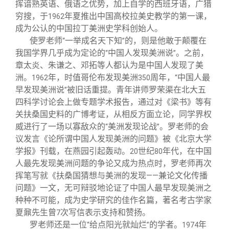
挥谙熟英语、俄语之优势，加上自学的西班牙语，广猎
穷搜，于
年夏推出中国高校拉美史教学的第一课，
1962
成为公认的中国拉丁美洲史学科创始人。
使罗老师
一举成名天下知
的，则是他敢于颠覆在
“
”
我国学界几乎成为定论的
中国人发现美洲说
。之前，
“
”
章太炎、朱谦之、邓拓等人都认为是中国人发现了美
洲。
年，时值哥伦布发现美洲
周年，
中国人最
1962
350
“
早发现美洲说
被旧话重提。青年讲师罗荣渠在北大五
”
四科学讨论会上做专题学术报告，通过对《梁书》等有
关扶桑国史料的广博考证，从相反方面立论，同学界权
威进行了一场以寡敌众的
美洲发现论战
。罗老师的会
“
”
议发言《论所谓中国人发现美洲的问题》被《北京大学
学报》刊载，在燕园引起轰动。
世纪
年代，在中国
20
80
人最先发现美洲问题的争论又成为热点时，罗老师再次
挥笔写就《扶桑国猜想与美洲的发现——兼论文化传播
问题》一文，无可辩驳地论证了中国人最早发现美洲之
种种不可能，成为史学研究的佳作名篇，著名考古学家
夏鼐先生曾
次写信表示支持和赞扬。
7
罗老师还是一位
给点阳光就灿烂
的学者。
年
“
”
1974