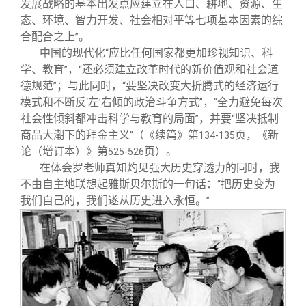
发展战略的基本出发点应建立在人口、耕地、资源、生
态、环境、智力开发、社会相对平等七项基本因素的综
合配合之上
。
”
中国的现代化
应比任何国家都更加珍视知识、科
“
学、教育
，
还必须建立改革时代的新价值观和社会道
”
“
德规范
；与此同时，
要坚决改变大折腾式的经济运行
”
“
模式和不断反
左
右倾的政治斗争方式
，
全力避免每次
‘
’
”
“
社会性倾斜都冲击科学与教育的局面
，并要
坚决抵制
”
“
商品大潮下的拜金主义
（《续篇》第
页，《新
”
134-135
论（增订本）》第
页）。
525-526
在体会罗老师真知灼见强大历史穿透力的同时，我
不由自主地联想起雅斯贝尔斯的一句话：
把历史变为
“
我们自己的，我们遂从历史进入永恒。
”