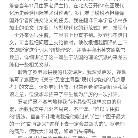
筹备当年
月由罗老师主持、在北大召开的
东亚现代
11
“
化历史经验国际学术讨论会
，罗门弟子纷纷承担翻译
”
国外学者所提交论文的任务。我在翻译日本学者小林多
加士的论文《东亚：转型现代化的新范式》时，发现有
一个外来语很生僻，工具书上也查不到。罗老师不谙日
文，可当我把问题上交给他时，他仅根据我翻译的上下
文即断定这个词为
调整理论
，并随手搬出英文原版书
“
”
数册，详细讲述了这一诞生于法国的理论流派的来龙去
脉和一些相关文献。
聆听了罗老师讲授的几次课后，我深受启发，遂动
笔写了篇题为《关于
民富主导型
现代化模式的几点思
“
”
考》的文章，请罗老师指教，也兼有希望得到好评和赏
识之意，但没想却招来了平生最为严厉的一次批评。
罗老师毫不客气地称我尚不具备写这样文章的积
累，历数我文中几处不周密、不严谨、
难以立住脚
“
的
提法，直言不讳地说我是他教过的学生中
胆子最大
”
“
的一个
简直胡来
这样下去一定会跌跟头的
。罗老师
”“
”“
”
的痛斥，使我大汗淋漓，如遭当头棒喝。