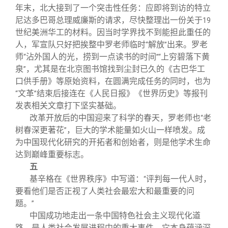
年末，北大接到了一个突击性任务：应即将到访的特立
尼达多巴哥总理威廉斯的请求，尽快整理出一份关于
19
世纪美洲华工的材料。因当时学界找不到能担此重任的
人，军宣队只好把挨整中罗老师临时
解放
出来。罗老
“
”
师
沾外国人的光，捞到一点读书的时间
上穷碧落下黄
“
”“
泉
，尤其是在北京图书馆找到尘封已久的《古巴华工
”
口供手册》等原始资料，在圆满完成任务的同时，也为
文革
结束后接连在《人民日报》《世界历史》等报刊
“
”
发表相关文章打下坚实基础。
改革开放后的中国迎来了科学的春天，罗老师也
老
“
树春深更著花
，巨大的学术能量如火山一样喷发。成
”
为中国现代化研究的开拓者和创始者，则是他学术生命
达到巅峰重要标志。
五
基辛格在《世界秩序》中写道：
评判每一代人时，
“
要看他们是否正视了人类社会最宏大和最重要的问
题。
”
中国成功地走出一条中国特色社会主义现代化道
路，是人类社会发展进程中的重大事件。它本身蕴涵深