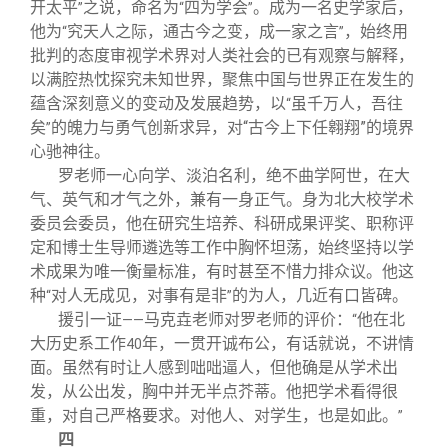
开太平
之说，命名为
四为学会
。成为一名史学家后，
”
“
”
他为
究天人之际，通古今之变，成一家之言
，始终用
“
”
批判的态度审视学术界对人类社会的已有观察与解释，
以满腔热忱探究未知世界，聚焦中国与世界正在发生的
蕴含深刻意义的变动及发展趋势，以
虽千万人，吾往
“
矣
的魄力与勇气创新求异，对“古今上下任翱翔”的境界
”
心驰神往。
罗老师一心向学、淡泊名利，绝不曲学阿世，在大
气、英气和才气之外，兼有一身正气。身为北大校学术
委员会委员，他在研究生培养、科研成果评奖、职称评
定和博士生导师遴选等工作中胸怀坦荡，始终坚持以学
术成果为唯一衡量标准，有时甚至不惜力排众议。他这
种
对人无成见，对事有是非
的为人，几近有口皆碑。
“
”
援引一证
马克垚老师对罗老师的评价：
他在北
——
“
大历史系工作
年，一贯开诚布公，有话就说，不讲情
40
面。虽然有时让人感到咄咄逼人，但他确是从学术出
发，从公出发，胸中并无半点芥蒂。他把学术看得很
重，对自己严格要求。对他人、对学生，也是如此。
”
四