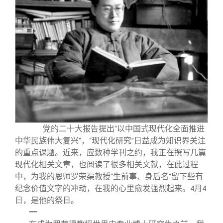
关闭
信息化服务
总会简介
三创大赛
会长致辞
实用信息
总会章程
理事会名单
制度法规
党的二十大报告提出
以中国式现代化全面推进
“
中华民族伟大复兴
，
现代化研究
日益成为知识界关注
”
“
”
的重点课题。近来，应数种学刊之约，我正在撰写几篇
联系我们
现代化相关文章，也阅读了很多相关文献，在此过程
中，为我的恩师罗荣渠教授
生前事、身后名
留下些有
“
”
纪念价值文字的冲动，在我的心里愈发强烈起来。
月
4
4
日，是他的祭日。
一