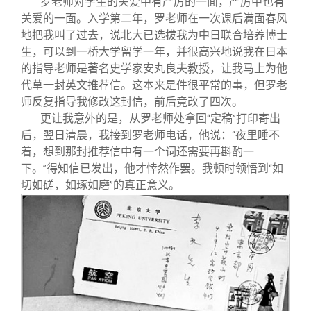
罗老师对学生的关爱中有严厉的一面，严厉中也有
关爱的一面。入学第二年，罗老师在一次课后满面春风
地把我叫了过去，说北大已选拔我为中日联合培养博士
生，可以到一桥大学留学一年，并很高兴地说我在日本
的指导老师是著名史学家安丸良夫教授，让我马上为他
代草一封英文推荐信。这本来是件很平常的事，但罗老
师反复指导我修改这封信，前后竟改了四次。
更让我意外的是，从罗老师处拿回
定稿
打印寄出
“
”
后，翌日清晨，我接到罗老师电话，他说：
夜里睡不
“
着，想到那封推荐信中有一个词还需要再斟酌一
下。
得知信已发出，他才悻然作罢。我顿时领悟到
如
”
“
切如磋，如琢如磨
的真正意义。
”