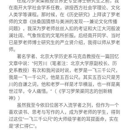
在成为罗荣渠教授世界史专业博士研究生之前，我
在南开大学社会学系任教，讲授西方社会学理论、文化
人类学等课程。那时候，在《历史研究》上拜读了罗老
师的文章《扶桑国猜想与美洲的发现
兼论文化传播
——
问题》，我深为罗老师丝丝入扣的考证和大江大河般波
澜壮阔、气象恢宏的文笔所折服。后经南开同学、当时
已是罗老师博士研究生的严立贤介绍，我得以师从罗老
师。
著名学者、北京大学历史系马克垚教授在一篇回忆
文章中说：
何芳川（笔者注：北京大学原副校长、历
“
史系教授）有次和我闲谈时说，老罗是一飞三千公尺，
我是一飞一千公尺，他是五百公尺。其实五百公尺是芳
川的自谦之词，他和老罗一样是才华横溢，也一样是离
世过早，令人痛惜。
（《学习罗荣渠同志的创新精
”
神》）
虽然我至今依旧位居不入流学者之列，但作为一个
喜欢读书、思考与写作的人，成为罗老师的学生，得到
过这位
一飞三千公尺
的大师级学者的耳提面命，实在
“
”
是
求仁得仁
。
“
”