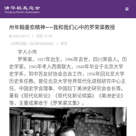
兴趣群体
捐赠方法
我要订阅
清华故事
西南联大校友会
义工计划
新媒体平台
青春风采
卅年翰墨愈精神——我和我们心中的罗荣渠教授
2023-04-13
|
浏览
977
次
《光明日报》2023年04月03日
|
李文
校友文苑
学人小传
罗荣渠，
年出生，
年去世，四川荣县人。历
1927
1996
校友讲坛
史学家。
年考入西南联大，
年毕业于北京大学
1945
1949
史学系，到中苏友好协会总会工作，
年回北京大学
1956
历史系任教。曾任北京大学世界现代化进程研究中心主
校友视界
任、中国史学会理事、中国拉丁美洲史研究会会长等。
著有《现代化新论》《现代化新论续篇》《美洲史论》
校友服务
等，主要成果收于《罗荣渠文集》。
校友总会
终身学习