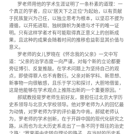
罗老师用他的学术生涯证明了一条朴素的道理：一
个真正的学者，应以
居天下之正位
为起始，以有贡献
“
”
于民族复兴为己任，以独立思考为根本，以坚忍不拔为
遵循，以开拓进取、独树旗帜为美德与才干的唯一证
明。只有这样学者才有可能取得真正意义上的创新成
果，且这种的成果会随着时间的推移愈益彰显其价值与
意义。
罗老师的女儿罗晓在《怀念我的父亲》一文中写
道：
父亲的治学态度一向严谨，对每个新的立论都要
“
旁征博引、反复推敲。在学术问题上为坚持自己的观
点，即使得罪人也不肯敷衍。父亲对新学科、新思想、
新事物一向很敏感，且乐于学习和探讨，大胆地借鉴，
这是他能够在学术观点上推陈出新的一个重要原因。
”
郝斌教授是罗老师生前好友，曾担任过北京大学历
史系领导与北京大学校领导。他对罗老师为人的回忆最
为动情，对罗老师为学的评价最为中肯。郝斌老师认
为，罗老师的学术创新，在于开辟中国的现代化研究之
路，从而也为北大历史系走出了一条不同于既往的治史
之路：
罗荣渠由史转向理论的路子，在当时的历史系
“