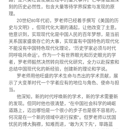
刻的历史必然性，包含大量等待学界探索与发现的原
理。
20
世纪
年代初，罗老师已经着手撰写《美国的历
80
史与文明》，但现代化大潮的涌起，让他改变了主意。
他意识到，实现现代化是中国人民的百年梦想，是当前
关系国家盛衰存亡的大事，实现富有中国特色的现代化
不能没有中国特色现代化理论，
历史学家必须与时代
“
同呼吸共命运
。作为一个有世界眼光和历史眼光的学
”
者，罗老师毅然决然转向现代化研究，全力以赴探索和
总结中国现代化的新经验，创建新的理论和学说。
罗老师用他旺盛的学术生命与杰出的学术贡献，展
示了大变革时代一个学者应有的地位与角色、使命与担
当。
他深知，新的时代呼唤新的学术，新的学术需要新
的发现。但同时他也很清楚，
在中国社会科学的崎岖
“
道路上，迈出哪怕是一个很小的步子也是很不容易的，
何况是在一个新的领域中进行探索
。但罗老师以忧国
”
忧民的博大胸襟，知难而进，
敢为天下先
，筚路蓝
“
”