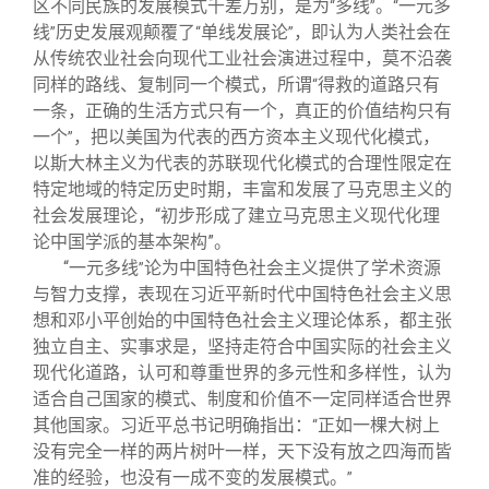
区不同民族的发展模式千差万别，是为
多线
。
一元多
“
”
“
线
历史发展观颠覆了
单线发展论
，即认为人类社会在
”
“
”
从传统农业社会向现代工业社会演进过程中，莫不沿袭
同样的路线、复制同一个模式，所谓
得救的道路只有
“
一条，正确的生活方式只有一个，真正的价值结构只有
一个
，把以美国为代表的西方资本主义现代化模式，
”
以斯大林主义为代表的苏联现代化模式的合理性限定在
特定地域的特定历史时期，丰富和发展了马克思主义的
社会发展理论，“初步形成了建立马克思主义现代化理
论中国学派的基本架构”。
“
一元多线
论为中国特色社会主义提供了学术资源
”
与智力支撑，表现在习近平新时代中国特色社会主义思
想和邓小平创始的中国特色社会主义理论体系，都主张
独立自主、实事求是，坚持走符合中国实际的社会主义
现代化道路，认可和尊重世界的多元性和多样性，认为
适合自己国家的模式、制度和价值不一定同样适合世界
其他国家。习近平总书记明确指出：
正如一棵大树上
“
没有完全一样的两片树叶一样，天下没有放之四海而皆
准的经验，也没有一成不变的发展模式。
”