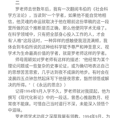
二
罗老师去世数年后，我有一次翻阅韦伯的《社会科
学方法论》，当读到
一个学者，如果他不能自觉地相
“
信，他灵魂的命运就取决于他在眼前这份草稿的这一段
里所做的这个推断是否正确，那么他便同学术无缘了。
在科学领域中，只有把全部身心投入工作的人，才会
有
人格
这段话时，一种异样的感触使我泪流满颊，我
‘
’”
体会到韦伯所说的这种给科学赋予尊严和神圣意义、视
学术为生命最高价值的学者，就是罗老师这样的学者。
师母周颖如对罗老师有这样的描述：
他经常为某个
“
理论问题或一些复杂的史事论证，或为确切地表达自己
的思想苦苦思索，几乎达到夜不成寐的地步。有时会在
凌晨四五点钟忽然起床写下他昼夜思索，豁然领悟或解
决的所得。
（《永远的思念》）
”
记得
年
月入学不久，罗老师就对我提起，他为
1994
9
撰写《现代化新论》中的一段话，曾悉心推敲数月、经
常夜不能寐。可惜自己当时道行不深，未能深入领悟个
中滋味。
罗老师学术功底之深厚我屡有领教。
年
月，为
1994
9