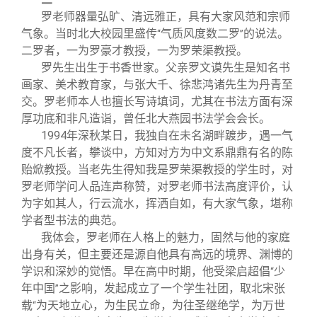
罗老师器量弘旷、清远雅正，具有大家风范和宗师
气象。当时北大校园里盛传
气质风度数二罗
的说法。
“
”
二罗者，一为罗豪才教授，一为罗荣渠教授。
罗先生出生于书香世家。父亲罗文谟先生是知名书
画家、美术教育家，与张大千、徐悲鸿诸先生为丹青至
交。罗老师本人也擅长写诗填词，尤其在书法方面有深
厚功底和非凡造诣，曾任北大燕园书法学会会长。
1994
年深秋某日，我独自在未名湖畔踱步，遇一气
度不凡长者，攀谈中，方知对方为中文系鼎鼎有名的陈
贻焮教授。当老先生得知我是罗荣渠教授的学生时，对
罗老师学问人品连声称赞，对罗老师书法高度评价，认
为字如其人，行云流水，挥洒自如，有大家气象，堪称
学者型书法的典范。
我体会，罗老师在人格上的魅力，固然与他的家庭
出身有关，但主要还是源自他具有高远的境界、渊博的
学识和深妙的觉悟。早在高中时期，他受梁启超倡
少
“
年中国
之影响，发起成立了一个学生社团，取北宋张
”
载
为天地立心，为生民立命，为往圣继绝学，为万世
“