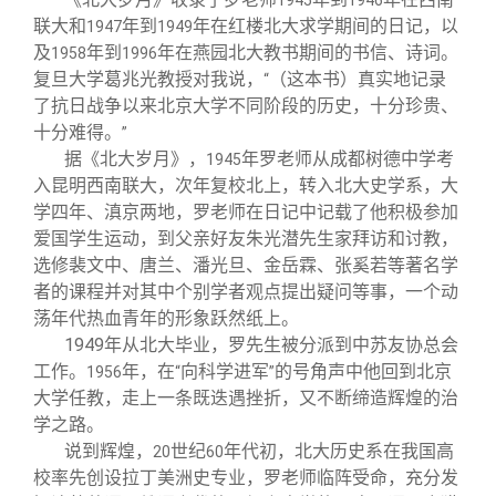
联大和
年到
年在红楼北大求学期间的日记，以
1947
1949
及
年到
年在燕园北大教书期间的书信、诗词。
1958
1996
复旦大学葛兆光教授对我说，
（这本书）真实地记录
“
了抗日战争以来北京大学不同阶段的历史，十分珍贵、
十分难得。
”
据《北大岁月》，
年罗老师从成都树德中学考
1945
入昆明西南联大，次年复校北上，转入北大史学系，大
学四年、滇京两地，罗老师在日记中记载了他积极参加
爱国学生运动，到父亲好友朱光潜先生家拜访和讨教，
选修裴文中、唐兰、潘光旦、金岳霖、张奚若等著名学
者的课程并对其中个别学者观点提出疑问等事，一个动
荡年代热血青年的形象跃然纸上。
1949
年从北大毕业，罗先生被分派到中苏友协总会
工作。
年，在
向科学进军
的号角声中他回到北京
1956
“
”
大学任教，走上一条既迭遇挫折，又不断缔造辉煌的治
学之路。
说到辉煌，
世纪
年代初，北大历史系在我国高
20
60
校率先创设拉丁美洲史专业，罗老师临阵受命，充分发