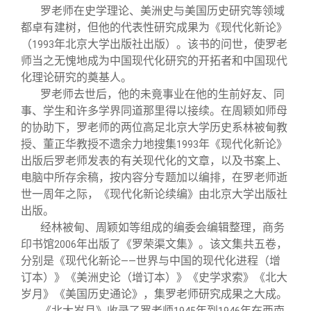
罗老师在史学理论、美洲史与美国历史研究等领域
都卓有建树，但他的代表性研究成果为《现代化新论》
（
年北京大学出版社出版）。该书的问世，使罗老
1993
师当之无愧地成为中国现代化研究的开拓者和中国现代
化理论研究的奠基人。
罗老师去世后，他的未竟事业在他的生前好友、同
事、学生和许多学界同道那里得以接续。在周颖如师母
的协助下，罗老师的两位高足北京大学历史系林被甸教
授、董正华教授不遗余力地搜集
年《现代化新论》
1993
出版后罗老师发表的有关现代化的文章，以及书案上、
电脑中所存余稿，按内容分专题加以编排，在罗老师逝
世一周年之际，《现代化新论续编》由北京大学出版社
出版。
经林被甸、周颖如等组成的编委会编辑整理，商务
印书馆
年出版了《罗荣渠文集》。该文集共五卷，
2006
分别是《现代化新论
世界与中国的现代化进程（增
——
订本）》《美洲史论（增订本）》《史学求索》《北大
岁月》《美国历史通论》，集罗老师研究成果之大成。
《北大岁月》收录了罗老师
年到
年在西南
1945
1946