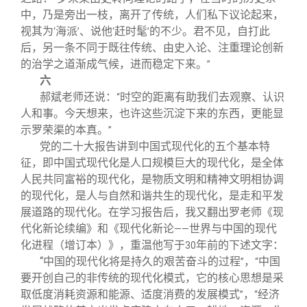
中，乃是旁出一枝，离开了传统，人们私下议论起来，
视其为
海派
、说他
赶时髦
的不少。君不见，自打此
‘
’
‘
’
后，另一条不同于既往传统、由史入论、注重理论创新
的治学之道渐成气候，进而稳定下来。
”
六
郝斌老师还说：
时空的距离有助我们去观察、认识
“
人和事。今天想来，也许这些沉淀下来的东西，更能显
示罗荣渠的本真。
”
党的二十大报告讲到中国式现代化的五个基本特
征，即中国式现代化是人口规模巨大的现代化，是全体
人民共同富裕的现代化，是物质文明和精神文明相协调
的现代化，是人与自然和谐共生的现代化，是走和平发
展道路的现代化。在学习报告后，我又翻出罗老师《现
代化新论续编》和《现代化新论
世界与中国的现代
——
化进程（增订本）》，重温他写于
年前的下述文字：
30
“
中国的现代化将是持久的艰苦奋斗的过程
，
中国
”
“
要开创自己的非传统的现代化模式，它的核心思想是采
取低度消耗资源和能源、适度消费的发展模式
，
经济
”
“