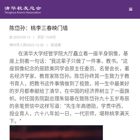
兴趣群体
捐赠方法
我要订阅
清华故事
西南联大校友会
义工计划
新媒体平台
青春风采
陈岱孙：桃李三春映门墙
2023-04-13
|
浏览
1539
次
神州学人网2022-12-30
|
徐凌峰
校友文苑
在清华大学经管学院大厅矗立着一座半身铜像，基
座上刻着一句话：“我这辈子只做了一件事，教书。”这
校友讲坛
座铜像纪念的是欧美同学会原主任委员、名誉会长，著
名经济学家、教育家陈岱孙。陈岱孙终其一生致力于教
书育人，把教书这件事情做到了极致，将一生中最美好
校友视界
的岁月都奉献给了清华，在中国的经济界树立了一面旗
帜。时任国务院副总理朱镕基在致陈岱孙九十五岁寿辰
校友服务
的亲笔贺信中这样写道：“先生年高德劭，学贯中西，
授业育人，六十八年如一日，一代宗师，堪称桃李满天
下。”
校友总会
终身学习