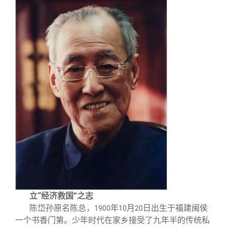
关闭
信息化服务
总会简介
三创大赛
会长致辞
实用信息
总会章程
理事会名单
制度法规
联系我们
立“经济救国”之志
陈岱孙原名陈总，
年
月
日出生于福建闽侯
1900
10
20
一个书香门第。少年时代在家乡接受了九年半的传统私