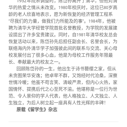
1952
年院系调整时，陈岱孙离开了清华，但他对清
华的热爱之情从未改变。
年校庆时，这位已
岁高
1980
80
龄的老人欣喜地表示，愿为新恢复的经济管理工程系
尽我们的力量，做我们力所能及的事
。
年，他被
“
”
1984
聘为清华大学经管学院首批名誉教授，为学院的发展建
设提出了许多宝贵建议。同时，自
年清华校友总会
1981
恢复活动以来，陈岱孙先后担任副会长、名誉会长，为
联络海内外清华学子加强彼此间的联系与交流、关心母
校发展付出了很多心血，他是为母校工作服务年限最
长、奉献最大的校友之一。
回顾陈岱孙的一生，他出生于诗书簪缨之家，但从
未贪图荣华安逸；他卓荦不群，又饱经时代沧桑，深察
世情冷暖；他虽不苟言笑、清峻严肃，但内心火热，家
国情怀、提携后代之心至死不渝。他堪称是一位行为世
范、令人景仰的学人代表，他人格独立、人文独立、人
生独立，为后人树立起一座具有人性光辉的丰碑！
原载《留学生》杂志