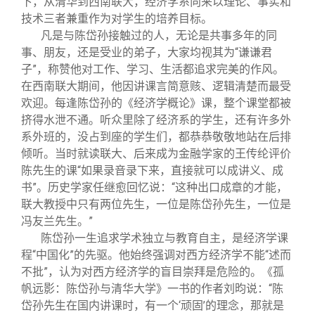
下，从清华到西南联大，经济学系向来以理论、事实和
技术三者兼重作为对学生的培养目标。
凡是与陈岱孙接触过的人，无论是共事多年的同
事、朋友，还是受业的弟子，大家均视其为“谦谦君
子”，称赞他对工作、学习、生活都追求完美的作风。
在西南联大期间，他因讲课言简意赅、逻辑清楚而最受
欢迎。每逢陈岱孙的《经济学概论》课，整个课堂都被
挤得水泄不通。听众里除了经济系的学生，还有许多外
系外班的，没占到座的学生们，都恭恭敬敬地站在后排
倾听。当时就读联大、后来成为金融学家的王传纶评价
陈先生的课“如果录音录下来，直接就可以成讲义、成
书”。历史学家任继愈回忆说：“这种出口成章的才能，
联大教授中只有两位先生，一位是陈岱孙先生，一位是
冯友兰先生。”
陈岱孙一生追求学术独立与教育自主，是经济学课
程“中国化”的先驱。他始终强调对西方经济学不能“述而
不批”，认为对西方经济学的盲目崇拜是危险的。《孤
帆远影：陈岱孙与清华大学》一书的作者刘昀说：“陈
岱孙先生在国内讲课时，有一个‘顽固’的理念，那就是