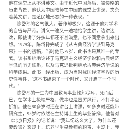
他在课堂上从不讲英文。由于近代中国落后、被侵略的
历史背景，他认为中国教师在中国的课堂上讲课，夹杂
着英文讲，是殖民地形态的一种表现。”
陈岱孙的名气很大，著作却极少，这源于他对学术
的自省与严苛。讲义一遍又一遍地给学生讲，边讲边
改，即使讲了好多年都还不甚满意，也不同意拿出来出
版。
年，陈岱孙完成了《从古典经济学派到马克
1979
思》一书的初稿，当时他已
岁，此书也是其唯一的专
79
著。该书系统地论述了马克思主义经济学说和古典经济
学派的历史联系，以及马克思批判继承古典经济学说的
科学成果。此书一经出版，成为当时我国经济学界的历
史性事件，
这本书结束了一个时代，又开启了一个时
“
代。
”
陈岱孙的一生为中国教育事业鞠躬尽瘁，死而后
已，在学术上极端严格，做事也是雷厉风行，不打半点
折扣。他在
多岁时还在讲台上讲课，
多岁时还能带
80
90
研究生，
岁时依然在主持博士生的毕业答辩。他曾对
95
《北京日报》的记者说：
我年纪这么大了，为什么还
“
要教课？客观上，培养学生是教师的职责，主观上，我