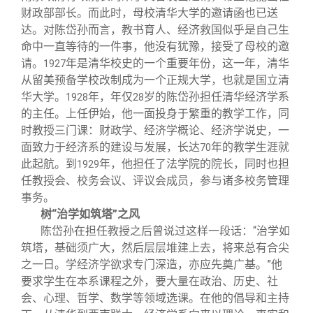
财政部部长。而此时，母校清华大学的邀请函也已送
达。对陈岱孙而言，教书育人、经济救国似乎是自己生
命中一直等待的一件事，他没有犹豫，接受了母校的邀
请。
年是清华校史的一个重要年份，这一年，清华
1927
从留美预备学校改制成为一个正规大学，也就是国立清
华大学。
年，年仅
岁的陈岱孙担任清华经济学系
1928
28
的主任。上任伊始，他一面投身于繁重的教学工作，同
时教授三门课：财政学、经济学概论、经济学说史，一
面致力于经济系的建设与发展，长达
年的教学生涯就
70
此起航。到
年，他担任了法学院的院长，同时也担
1929
任教授会、校务会议、评议会成员，参与诸多校务管理
事务。
树“治学如筑塔”之风
陈岱孙在担任教授之后曾说过这样一段话：“治学如
筑塔，基础须广大，然后层层堆建上去，将来总有合尖
之一日。学经济学欲求专门深造，亦应先奠广基。”他
要求学生在本系课程之外，要大量在政治、历史、社
会、心理、哲学、数学等领域选课。在他的倡导和主持