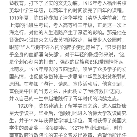
塾教育，打下了坚实的文史功底。
年考入福州名校
1915
英华中学三年级，以两年半的时间读完了四年的课程。
年夏，陈岱孙参加了清华学校（清华大学前身）在
1918
上海的插班生考试，考入高等科三年级，正是这一次上
海之行，对他的人生道路产生了深远的影响。那是他在
紧张的考试结束之后去黄埔滩散步，当要步入公园时，
眼前
华人与狗不许入内
的牌子使他惊呆了，
只觉得似
“
”
“
乎全身的血都涌向头部
。对于年轻的陈岱孙来说，
这
”
“
是个刺心刻骨的打击”，强烈的民族意识和爱国情怀从
此萌发。
年爆发的五四运动，唤醒了众多学子的爱
1919
国热情，也促使陈岱孙进一步思考中华民族积贫积弱的
原因。在参加了游行、请愿、宣传活动后，他意识到，
富强是中国的当务之急，由此树立了
经济救国
志向，
“
”
并以自己的一生卓越地践行了青年时代的鸿鹄之志。
1920
年，陈岱孙踏上了留学美国之路，进入威斯康
星大学读书。毕业后，他顺利地进入哈佛大学攻读研究
生，并于
年获得哲学博士学位，同时获得了美国大
1926
学生的最高奖
金钥匙奖。
年毕业归国后，时任
——
1927
南京政府行政院长的宋子文曾发出邀请，希望他能出任