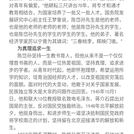
对青年有偏爱。
他耕耘三尺讲台
年，将专才和通才
”
70
教育相结合，为国家培养了一批又一批人才。国务院发
展研究中心前主任王梦奎说，陈岱孙先生是他的老师，
也是他的老师的老师的老师；他是陈岱孙先生的学生，
也是陈岱孙先生的学生的学生的学生。他的弟子、著名
经济学家厉以宁曾为其填词：“三春桃李，辉映门墙。”
为真理追求一生
陈岱孙坚持一生教书育人，但他从来不是一个仅仅
埋首书斋的人，而是一位热爱祖国、坚持真理、追求进
步的学者。从青年时代起，他即怀抱理想，希望运用所
学的知识，培育治国经邦的人才，以改变祖国贫穷落后
的面貌。面对时代的大变动，他敢于对关乎国家发展、
民族独立等大是大非的问题作出回答。
年
月
1945
10
1
日，他和联大
位教授联名致电毛泽东、蒋介石提出对
10
国是的主张，反对国民党独裁统治。
年北平解放前
1948
夕，他挺身而出，和进步师生一道坚决抵制国民党政府
将学校南迁的计划，坚持留在北京迎接清华的解放和新
生。