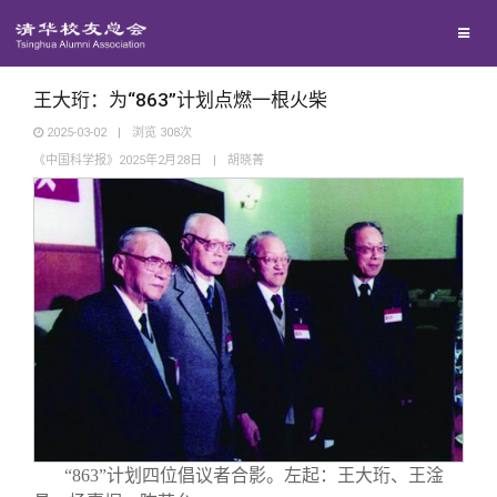
兴趣群体
捐赠方法
我要订阅
清华故事
西南联大校友会
义工计划
新媒体平台
青春风采
王大珩：为“863”计划点燃一根火柴
2025-03-02
|
浏览
308
次
《中国科学报》2025年2月28日
|
胡晓菁
校友文苑
校友讲坛
校友视界
校友服务
校友总会
终身学习
“863”计划四位倡议者合影。左起：王大珩、王淦