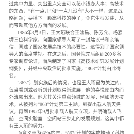
过集中力量、突出重点完全可以花小钱办大事；高技术
的东西，“有一点儿”和“一点儿没有”大不一样，这是战
略问题；要播下一颗高科技的种子，令它生根发芽，从
而带动其他方方面面的发展。
1986年3月3日，王大珩联合王淦昌、陈芳允、杨嘉
墀三位科学家，向国家领导人写了一封建议书和亲笔
信，阐述了国家发展高技术的必要性。这得到了国家领
导人的高度重视。在这之后，国务院先后组织200多名
专家调查论证，而后制定了国家《高技术研究发展计划
纲要》，并经中央政治局批准实施。“863”计划由此得
名。
“863”计划实施后的情况，也是王大珩最为关注的，
每当看到或者听到计划取得新进展，他的喜悦便由内而
外流露出来。他尤其关注重点领域的发展，例如航天技
术，从被列为“863”计划第二主题，到提出载人航天建
议，再到1992年9月批准载人航天立项，并明确载人飞
船—空间实验室—空间站三步走的发展规划，这其中都
有王大珩的努力。
而意义更为深远的是，“863”计划的实施推动了科技