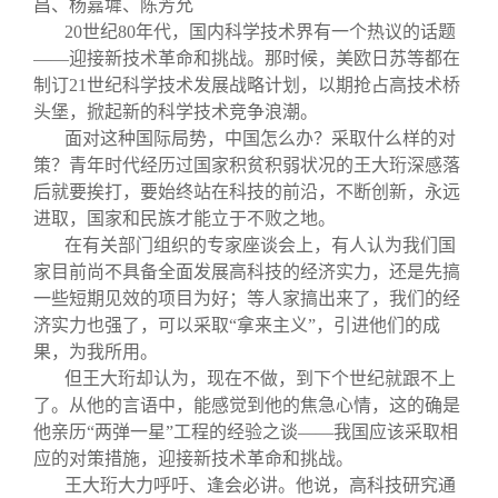
昌、杨嘉墀、陈芳允
关闭
信息化服务
总会简介
20世纪80年代，国内科学技术界有一个热议的话题
——迎接新技术革命和挑战。那时候，美欧日苏等都在
三创大赛
会长致辞
制订21世纪科学技术发展战略计划，以期抢占高技术桥
头堡，掀起新的科学技术竞争浪潮。
面对这种国际局势，中国怎么办？采取什么样的对
实用信息
总会章程
策？青年时代经历过国家积贫积弱状况的王大珩深感落
后就要挨打，要始终站在科技的前沿，不断创新，永远
理事会名单
进取，国家和民族才能立于不败之地。
在有关部门组织的专家座谈会上，有人认为我们国
家目前尚不具备全面发展高科技的经济实力，还是先搞
制度法规
一些短期见效的项目为好；等人家搞出来了，我们的经
济实力也强了，可以采取“拿来主义”，引进他们的成
联系我们
果，为我所用。
但王大珩却认为，现在不做，到下个世纪就跟不上
了。从他的言语中，能感觉到他的焦急心情，这的确是
他亲历“两弹一星”工程的经验之谈——我国应该采取相
应的对策措施，迎接新技术革命和挑战。
王大珩大力呼吁、逢会必讲。他说，高科技研究通