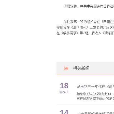
①殷叙彝，中共中央编译局世界社
①比我高一班的胡如雷在《回顾在
提到我在《清华周刊》上发表的介绍这
在《学林漫录》第
7
期，后收入《清华
相关新闻
18
马玉铭三十年代在《清
2024.11
如果您无法在线浏览此 PDF 
可在线浏览 或下载此 PDF 
14
八十年代的求学旅程与