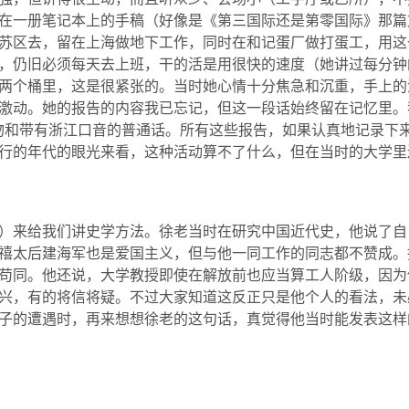
在一册笔记本上的手稿（好像是《第三国际还是第零国际》那篇
苏区去，留在上海做地下工作，同时在和记蛋厂做打蛋工，用这
，仍旧必须每天去上班，干的活是用很快的速度（她讲过每分钟
两个桶里，这是很紧张的。当时她心情十分焦急和沉重，手上的
激动。她的报告的内容我已忘记，但这一段话始终留在记忆里。
吻和带有浙江口音的普通话。所有这些报告，如果认真地记录下
行的年代的眼光来看，这种活动算不了什么，但在当时的大学里
）来给我们讲史学方法。徐老当时在研究中国近代史，他说了自
禧太后建海军也是爱国主义，但与他一同工作的同志都不赞成。
苟同。他还说，大学教授即使在解放前也应当算工人阶级，因为
兴，有的将信将疑。不过大家知道这反正只是他个人的看法，未
子的遭遇时，再来想想徐老的这句话，真觉得他当时能发表这样