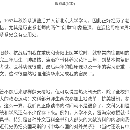
殷叙彝
(1952)
，
1952
年秋院系调整后并入新北京大学学习，因此正好经历了老
忆，尤其是历史系老师的两件“创举”印象最深。在迎接母校
90
周
系系史会有点用处。
旧梦。抗战后期我在重庆和贵阳上医学院时，就非常向往昆明的
完三年后生了肺结核，连治疗带休养又花掉三年，到基本恢复健
考试。医科功课很重，最后两年的临床课以及一年的实习更重，
文，这时很自然地瞄准清华来完成我的宿愿了。
管不像后来那样翻天覆地，但可以说是热火朝天的。除了全校师
大的政治运动：文科部分师生两次参加土地改革，抗美援朝，参
。这么一算，我们真正能读书的时间就不是很多了。文科又和理
统和学风还有不少保存下来。例如，入学不久，雷海宗教授就带
具书、特别是各种外文百科全书和大部头的文献资料的内容向我
近代史仍把英国马斯的《中华帝国的对外关系》（当时还没有中