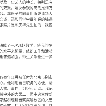
以及一些艺人的特长，特别是有
的双簧。这次参观的高潮是到万
台。戏班子的同事们听说清华大
交谈，还和同学中最年轻的钱逊
张照片是陈庆华先生拍的，我曾
活动成了一次现场教学，使我们在
的水平来衡量，组织工作和活动
也普遍加强，师生关系也进一步
1949
年
11
月被任命为北京市副市
心。他利用自己职务的方便，陆
人物、事件、组织和活动。我记
撼中外的大罢工，团中央宣传部
家赵树理讲晋察冀解放区的文艺
拘形式，使大家感到很亲切。例