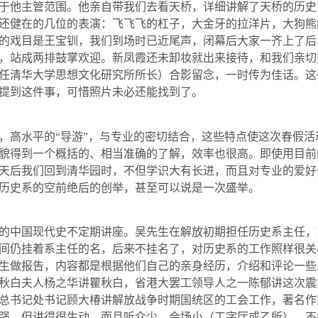
于他主管范围。他亲自带我们去看天桥，详细讲解了天桥的历史
还健在的几位的表演：飞飞飞的杠子，大金牙的拉洋片，大狗熊
的戏目是王宝钏，我们到场时已近尾声，闭幕后大家一齐上了后
，站成两排鼓掌欢迎。新凤霞还未卸妆就出来接待，和我们亲切
任清华大学思想文化研究所所长）合影留念，一时传为佳话。这
提到这件事，可惜照片未必还能找到了。
，高水平的“导游”，与专业的密切结合，这些特点使这次春假
貌得到一个概括的、相当准确的了解，效率也很高。即使用目前
天后我们回到清华园时，不但学识大有长进，而且对专业的爱好
历史系的空前绝后的创举，甚至可以说是一次盛举。
的中国现代史不定期讲座。吴先生在解放初期担任历史系主任，
间仍挂着系主任的名，后来不挂名了，对历史系的工作照样很关
生做报告，内容都是根据他们自己的亲身经历，介绍和评论一些
秋白夫人杨之华讲瞿秋白，省港大罢工领导人之一陈郁讲这次震
总书记处书记顾大椿讲解放战争时期国统区的工会工作，著名作
强，但讲得很生动，而且听众少、会场小（工字厅或乙所），不