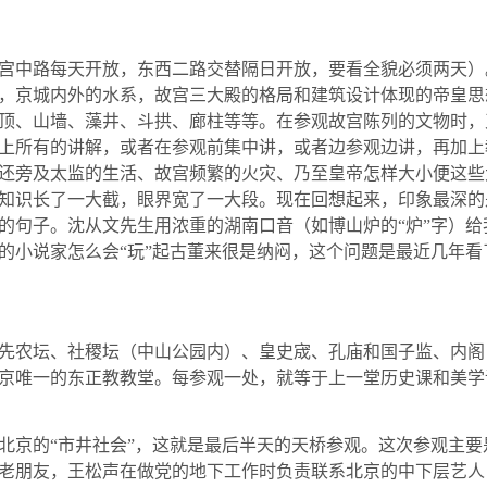
宫中路每天开放，东西二路交替隔日开放，要看全貌必须两天）
，京城内外的水系，故宫三大殿的格局和建筑设计体现的帝皇思
顶、山墙、藻井、斗拱、廊柱等等。在参观故宫陈列的文物时，
上所有的讲解，或者在参观前集中讲，或者边参观边讲，再加上
还旁及太监的生活、故宫频繁的火灾、乃至皇帝怎样大小便这些
知识长了一大截，眼界宽了一大段。现在回想起来，印象最深的
的句子。沈从文先生用浓重的湖南口音（如博山炉的“炉”字）
的小说家怎么会“玩”起古董来很是纳闷，这个问题是最近几年
先农坛、社稷坛（中山公园内）、皇史宬、孔庙和国子监、内阁
京唯一的东正教教堂。每参观一处，就等于上一堂历史课和美学
北京的“市井社会”，这就是最后半天的天桥参观。这次参观主
老朋友，王松声在做党的地下工作时负责联系北京的中下层艺人