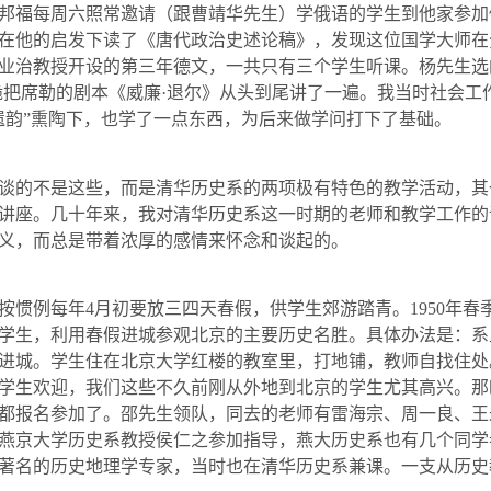
邦福每周六照常邀请（跟曹靖华先生）学俄语的学生到他家参加
在他的启发下读了《唐代政治史述论稿》，发现这位国学大师在
业治教授开设的第三年德文，一共只有三个学生听课。杨先生选
脆把席勒的剧本《威廉·退尔》从头到尾讲了一遍。我当时社会工
遗韵”熏陶下，也学了一点东西，为后来做学问打下了基础。
谈的不是这些，而是清华历史系的两项极有特色的教学活动，其
讲座。几十年来，我对清华历史系这一时期的老师和教学工作的
义，而总是带着浓厚的感情来怀念和谈起的。
按惯例每年
4
月初要放三四天春假，供学生郊游踏青。
1950
年春
学生，利用春假进城参观北京的主要历史名胜。具体办法是：系
进城。学生住在北京大学红楼的教室里，打地铺，教师自找住处
学生欢迎，我们这些不久前刚从外地到北京的学生尤其高兴。那
都报名参加了。邵先生领队，同去的老师有雷海宗、周一良、王
燕京大学历史系教授侯仁之参加指导，燕大历史系也有几个同学
著名的历史地理学专家，当时也在清华历史系兼课。一支从历史