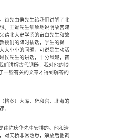
。首先由侯先生给我们讲解了北
想。王逊先生细致地说明故宫建
又请北大史学系的宿白先生和故
教授们的随时插话，学生的提
大大小小的问题，可说是生动活
是侯先生的讲话，十分风趣，音
给我们讲解古代铜器，我对他的博
看了一些有关的文章才得到解答的
（档案）大库、雍和宫、北海的
课。
要是由陈庆华先生安排的。他和清
，对天桥非常熟悉，解放后他调