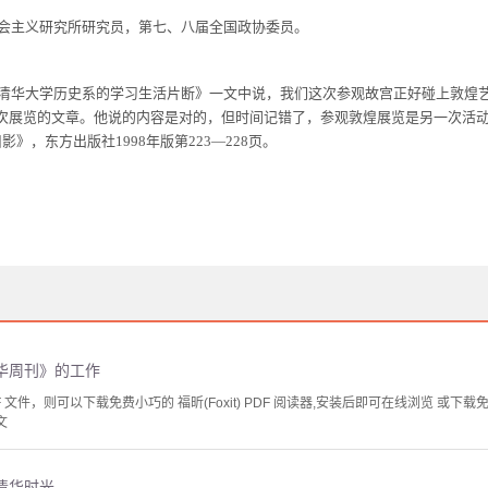
会主义研究所研究员，第七、八届全国政协委员。
清华大学历史系的学习生活片断》一文中说，我们这次参观故宫正好碰上敦煌
次展览的文章。他说的内容是对的，但时间记错了，参观敦煌展览是另一次活
旧影》，东方出版社
1998
年版第
223
—
228
页。
华周刊》的工作
文件，则可以下载免费小巧的 福昕(Foxit) PDF 阅读器,安装后即可在线浏览 或下载免费的 
文
清华时光