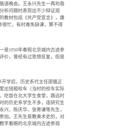
俄语晚会。王永兴先生一再劝我
分析问题时表现出不少辩证观
的教材包括《共产党宣言》，康
作很忙，有时难免缺课，算不得
一是
1950
年春假北京城内古迹参
评价，曾经有过思想反复，但是
季开学后，历史系代主任邵循正
里出钱租校车（当时的校车实际
。吃饭在北大学生食堂，路远时
时的历史系学生不多，连研究生
永兴、陈庆华、张寄谦等先生，
参加。王先生是教美术史的，对
教学着眼的北京城内古迹参观