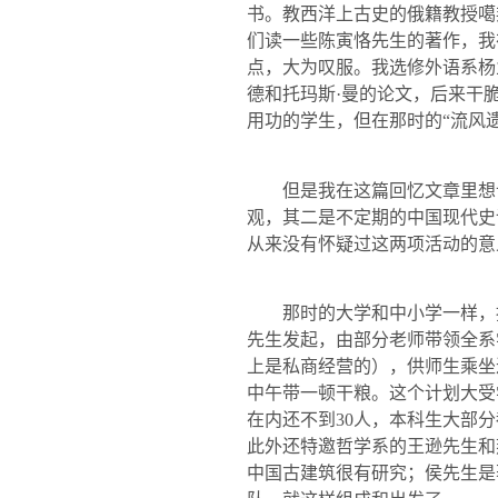
书。教西洋上古史的俄籍教授噶
们读一些陈寅恪先生的著作，我
点，大为叹服。我选修外语系杨
德和托玛斯·曼的论文，后来干
用功的学生，但在那时的“流风
但是我在这篇回忆文章里想
观，其二是不定期的中国现代史
从来没有怀疑过这两项活动的意
那时的大学和中小学一样，
先生发起，由部分老师带领全系
上是私商经营的），供师生乘坐
中午带一顿干粮。这个计划大受
在内还不到
30
人，本科生大部分
此外还特邀哲学系的王逊先生和
中国古建筑很有研究；侯先生是