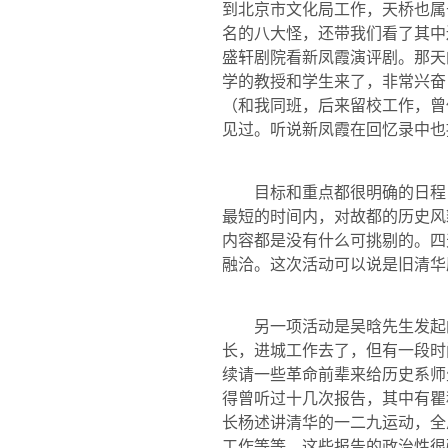
到北京市文化局工作，天桥也属
名的八大怪，还带我们看了其中
盛轩剧院看新凤霞演评剧。那天
学的教授和学生来了，非常兴奋
（和我同班，后来留校工作，曾
见过。听说新凤霞在回忆录中也
目标和重点都很明确的日程
最短的时间内，对故都的历史风
内容都是没有什么可挑剔的。四
融洽。这次活动可以说是旧清华
另一项活动是吴晗先生发起
长，进城工作去了，但有一段时
续请一些革命前辈来给历史系师
得曾听过十几次报告，其中有瞿
长杨述讲清华的一二九运动，全
工作等等。这些报告的政治性很