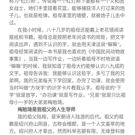
称为“红灯照”。传说每一个红灯照下面都有一个义和团
女战士，她们手里提着花篮，能够捕获洋人打过来的炮
子儿，也就是枪弹。祖母家里的墙壁，就被炮子儿击中
过。
在我小时候，八十几岁的祖母还能戴上老花镜阅读
报纸和书籍。祖母总是按照老年间读书的规矩，把文字
阅读出声，遇到不认识的字，就会用天津话说“嘛嘛”。
祖母经常阅读的一本书是我也喜欢的《中国民间动物故
事集》，当我一边写作业，一边听着祖母不时地说道
“嘛嘛”的时候，我就知道了祖母大约能够认识八九成的
文字。祖母告诉我：我能够认识这些字，多亏了我的兄
弟啊。我的兄弟每天下学回家，办完了功课，就会使用
当时叫做“方块字”的识字卡片教我认字。祖母说的“下
学”就是放学，“办功课”就是写作业，“兄弟”就是只比祖
母小一岁的大弟弟梅贻琦。
梅贻琦是我祖父的人生导师
我的祖父陆榕，是宋朝诗人陆游的后代。祖父的祖
籍是绍兴府山阴县，古称会稽郡，是一个人文荟萃的地
方。绍兴府人才辈出，然而科举名额有限，无缘登科做