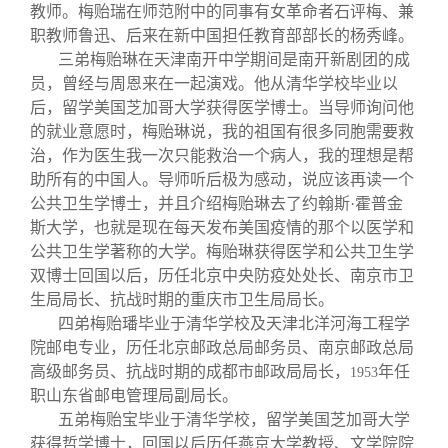
教师。梅贻瑞在师范附中的同事有女革命者石评梅、兼
职教师鲁迅、后来在新中国担任教育部部长的杨秀峰。
三弟梅贻琳在天津南开中学期间是南开新剧团的成
员，曾经与周恩来在一起演戏。他从清华学校毕业以
后，留学美国芝加哥大学获得医学博士。当导师询问他
的就业意愿时，梅贻琳说，我的祖国有很多同胞需要救
治，作为医生我一次只能救治一个病人，我的理想是帮
助所有的中国人。导师听后极为感动，说应该再读一个
公共卫生学博士，并且介绍梅贻琳去了约翰斯·霍普金
斯大学，也就是现在每天发布美国疫情的那个以医学和
公共卫生学著称的大学。梅贻琳获得医学和公共卫生学
双博士回国以后，历任北京中央防疫处处长、南京市卫
生局局长、抗战时期的重庆市卫生局局长。
四弟梅贻璠毕业于清华学校及天津北洋河海工程学
院邮电专业，历任北京邮政总局邮务员、南京邮政总局
高级邮务员、抗战时期的成都市邮政局局长，
年任
1953
职山东省邮电管理局副局长。
五弟梅贻宝毕业于清华学校，留学美国芝加哥大学
获得哲学博士，回国以后历任燕京大学教授、文学院院