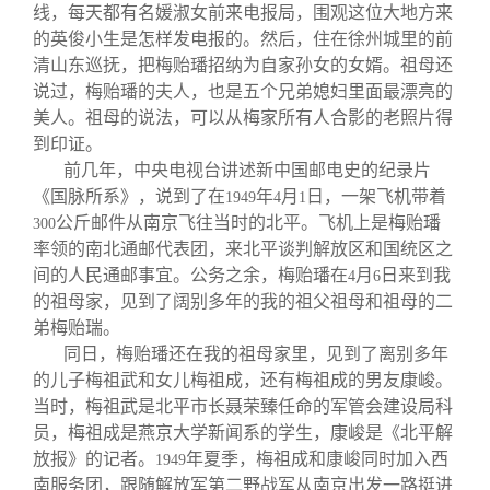
线，每天都有名媛淑女前来电报局，围观这位大地方来
的英俊小生是怎样发电报的。然后，住在徐州城里的前
清山东巡抚，把梅贻璠招纳为自家孙女的女婿。祖母还
说过，梅贻璠的夫人，也是五个兄弟媳妇里面最漂亮的
美人。祖母的说法，可以从梅家所有人合影的老照片得
到印证。
前几年，中央电视台讲述新中国邮电史的纪录片
《国脉所系》，说到了在
年
月
日，一架飞机带着
1949
4
1
公斤邮件从南京飞往当时的北平。飞机上是梅贻璠
300
率领的南北通邮代表团，来北平谈判解放区和国统区之
间的人民通邮事宜。公务之余，梅贻璠在
月
日来到我
4
6
的祖母家，见到了阔别多年的我的祖父祖母和祖母的二
弟梅贻瑞。
同日，梅贻璠还在我的祖母家里，见到了离别多年
的儿子梅祖武和女儿梅祖成，还有梅祖成的男友康峻。
当时，梅祖武是北平市长聂荣臻任命的军管会建设局科
员，梅祖成是燕京大学新闻系的学生，康峻是《北平解
放报》的记者。
年夏季，梅祖成和康峻同时加入西
1949
南服务团，跟随解放军第二野战军从南京出发一路挺进