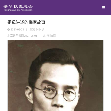
兴趣群体
捐赠方法
我要订阅
清华故事
西南联大校友会
义工计划
新媒体平台
青春风采
祖母讲述的梅家故事
2021-06-03
|
浏览
5484
次
北京青年报网2021-06-01
|
文/图 陆原
校友文苑
校友讲坛
校友视界
校友服务
校友总会
终身学习