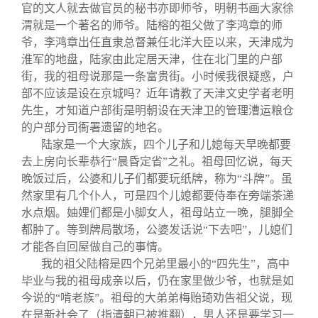
官的文人就去做官员的秘书亦即师爷，明朝书画大家徐
渭就是一个著名的师爷。陆榕的祖父做了李鸿章的师
爷，李鸿章出任直隶总督兼任北洋大臣以来，天津成为
淮军的地盘，陆家由此定居天津，住在北门里的户部
街，我的祖母说那是一条富贵街。小时候我很疑惑，户
部不应该是设在京城吗？近年请教了天津文史学者老明
先生，才知道户部街是明朝设在天津卫的管理漕运粮仓
的户部分司衙署遗留的地名。
陆家是一个大家族，四个儿子和儿媳每天早晚都要
去上房向长辈恭行“晨昏定省”之礼。祖母回忆说，每天
晚饭过后，公婆和儿子们都要玩纸牌，称为“斗牌”。虽
然家里有几个仆人，可是四个儿媳都要侍奉在旁端茶递
水点烟。妯娌们都是小脚女人，祖母站立一晚，腿脚全
都肿了。等到牌局散场，公婆发话说“下去吧”，儿媳们
才能各自回屋做自己的事情。
我的祖父陆榕是四个兄弟里最小的“四先生”，高中
毕业与我的祖母成亲以后，仍在家里做少爷，也就是如
今说的“啃老族”。祖母的大弟弟梅贻琦劝告祖父说，现
在是新社会了（指清朝已被推翻），男人还是要学习一