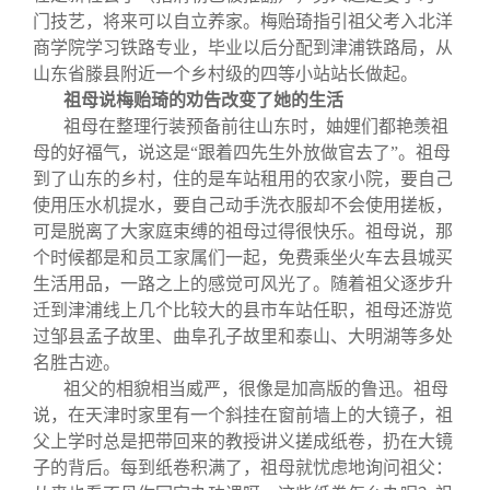
门技艺，将来可以自立养家。梅贻琦指引祖父考入北洋
商学院学习铁路专业，毕业以后分配到津浦铁路局，从
山东省滕县附近一个乡村级的四等小站站长做起。
祖母说梅贻琦的劝告改变了她的生活
祖母在整理行装预备前往山东时，妯娌们都艳羡祖
母的好福气，说这是“跟着四先生外放做官去了”。祖母
到了山东的乡村，住的是车站租用的农家小院，要自己
使用压水机提水，要自己动手洗衣服却不会使用搓板，
可是脱离了大家庭束缚的祖母过得很快乐。祖母说，那
个时候都是和员工家属们一起，免费乘坐火车去县城买
生活用品，一路之上的感觉可风光了。随着祖父逐步升
迁到津浦线上几个比较大的县市车站任职，祖母还游览
过邹县孟子故里、曲阜孔子故里和泰山、大明湖等多处
名胜古迹。
祖父的相貌相当威严，很像是加高版的鲁迅。祖母
说，在天津时家里有一个斜挂在窗前墙上的大镜子，祖
父上学时总是把带回来的教授讲义搓成纸卷，扔在大镜
子的背后。每到纸卷积满了，祖母就忧虑地询问祖父：