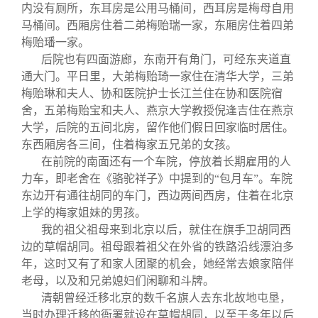
内没有厕所，东耳房是公用马桶间，西耳房是梅母自用
马桶间。西厢房住着二弟梅贻瑞一家，东厢房住着四弟
梅贻璠一家。
后院也有四面游廊，东南开有角门，可经东夹道直
通大门。平日里，大弟梅贻琦一家住在清华大学，三弟
梅贻琳和夫人、协和医院护士长江兰住在协和医院宿
舍，五弟梅贻宝和夫人、燕京大学教授倪逢吉住在燕京
大学，后院的五间北房，留作他们假日回家临时居住。
东西厢房各三间，住着梅家五兄弟的女孩。
在前院的南面还有一个车院，停放着长期雇用的人
力车，即老舍在《骆驼祥子》中提到的“包月车”。车院
东边开有通往胡同的车门，西边两间西房，住着在北京
上学的梅家姐妹的男孩。
我的祖父祖母来到北京以后，就住在旗手卫胡同西
边的草帽胡同。祖母跟着祖父在外省的铁路沿线漂泊多
年，这时又有了和家人团聚的机会，她经常去娘家陪伴
老母，以及和兄弟媳妇们闲聊和斗牌。
清朝曾经迁移北京的数千名旗人去东北故地屯垦，
当时办理迁移的衙署就设在草帽胡同，以至于多年以后