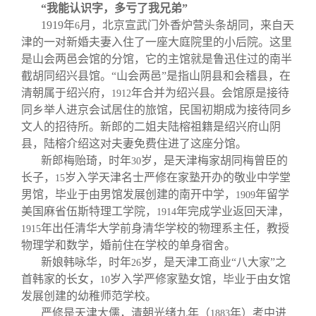
“我能认识字，多亏了我兄弟”
1919
年
月，北京宣武门外香炉营头条胡同，来自天
6
津的一对新婚夫妻入住了一座大庭院里的小后院。这里
是山会两邑会馆的分馆，它的主馆就是鲁迅住过的南半
截胡同绍兴县馆。“山会两邑”是指山阴县和会稽县，在
清朝属于绍兴府，
年合并为绍兴县。会馆原是接待
1912
同乡举人进京会试居住的旅馆，民国初期成为接待同乡
文人的招待所。新郎的二姐夫陆榕祖籍是绍兴府山阴
县，陆榕介绍这对夫妻免费住进了这座分馆。
新郎梅贻琦，时年
岁，是天津梅家胡同梅曾臣的
30
长子，
岁入学天津名士严修在家塾开办的敬业中学堂
15
男馆，毕业于由男馆发展创建的南开中学，
年留学
1909
美国麻省伍斯特理工学院，
年完成学业返回天津，
1914
年出任清华大学前身清华学校的物理系主任，教授
1915
物理学和数学，婚前住在学校的单身宿舍。
新娘韩咏华，时年
岁，是天津工商业“八大家”之
26
首韩家的长女，
岁入学严修家塾女馆，毕业于由女馆
10
发展创建的幼稚师范学校。
严修是天津大儒，清朝光绪九年（
年）考中进
1883