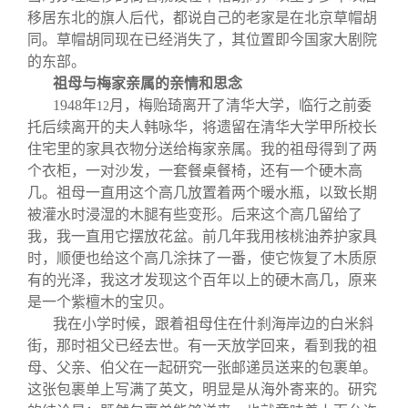
移居东北的旗人后代，都说自己的老家是在北京草帽胡
同。草帽胡同现在已经消失了，其位置即今国家大剧院
的东部。
祖母与梅家亲属的亲情和思念
1948
年
月，梅贻琦离开了清华大学，临行之前委
12
托后续离开的夫人韩咏华，将遗留在清华大学甲所校长
住宅里的家具衣物分送给梅家亲属。我的祖母得到了两
个衣柜，一对沙发，一套餐桌餐椅，还有一个硬木高
几。祖母一直用这个高几放置着两个暖水瓶，以致长期
被灌水时浸湿的木腿有些变形。后来这个高几留给了
我，我一直用它摆放花盆。前几年我用核桃油养护家具
时，顺便也给这个高几涂抹了一番，使它恢复了木质原
有的光泽，我这才发现这个百年以上的硬木高几，原来
是一个紫檀木的宝贝。
我在小学时候，跟着祖母住在什刹海岸边的白米斜
街，那时祖父已经去世。有一天放学回来，看到我的祖
母、父亲、伯父在一起研究一张邮递员送来的包裹单。
这张包裹单上写满了英文，明显是从海外寄来的。研究