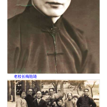
关闭
信息化服务
总会简介
三创大赛
会长致辞
实用信息
总会章程
理事会名单
制度法规
联系我们
老校长梅贻琦