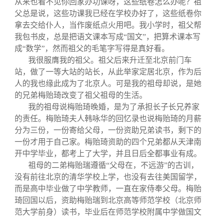
从来也看不见你回家办功课呀，这些纸卷怎么办呢？祖
父总是说，这些功课我已经在学校办好了，这些纸卷你
拿去交给仆人，当作废纸点火用吧。我小学时，祖父帮
我包书皮，总是把语文课本写成“国文”，把算术课本写
成“数学”，然而祖父的毛笔字写得是真好看。
我很服膺我的祖父。祖父后来升迁至北京前门车
站，做了一等大站的站长，从此举家定居北京，作为后
人的我也缘此成为了北京人。可是我的祖母却说，是她
的兄弟梅贻琦改变了祖父祖母的生活。
我的祖母说梅贻琦晚婚，是为了承担长子长兄养家
的责任。梅贻琦夫人韩咏华的回忆录也说梅贻琦的月薪
分为三份，一份寄给父母，一份资助兄弟读书，剩下的
一份才用于自己家。梅贻琦资助的四个兄弟都从天津南
开中学毕业，都考上了大学，并且日后全都事业有成。
祖母的二弟梅贻瑞遵循“父母在，不远游”的古训，
没有前往北京的清华学校上学，也没有去往美国留学，
而是高中毕业做了中学教师，一直在家侍奉父母。梅贻
琦回国以后，资助梅贻瑞到北京高等师范学校（北京师
范大学前身）读书，毕业后在师范学校附属中学做国文