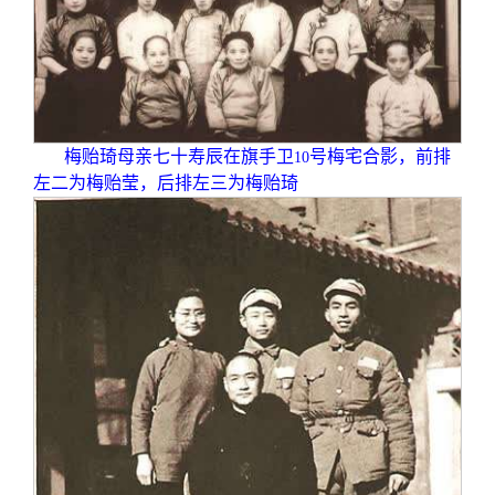
梅贻琦母亲七十寿辰在旗手卫
号梅宅合影，前排
10
左二为梅贻莹，后排左三为梅贻琦