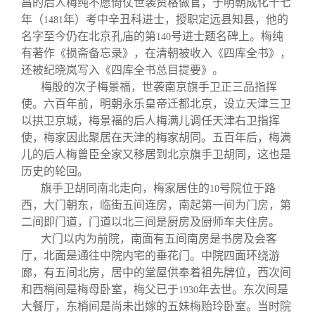
昌的后人梅纯不愿倚仗世袭资格做官，于明朝成化十七
年（
年）考中辛丑科进士，授职定远县知县，他的
1481
名字至今仍在北京孔庙的第
号进士题名碑上。梅纯
140
有著作《损斋备忘录》，在清朝被收入《四库全书》，
还被纪晓岚写入《四库全书总目提要》。
梅殷的次子梅景福，世袭南京旗手卫正三品指挥
使。六百年前，明朝永乐皇帝迁都北京，设立天津三卫
以拱卫京城，梅景福的后人梅满儿调任天津右卫指挥
使，梅家因此聚居在天津的梅家胡同。五百年后，梅满
儿的后人梅曾臣全家又移居到北京旗手卫胡同，这也是
历史的轮回。
旗手卫胡同南北走向，梅家居住的
号院位于路
10
西，大门朝东，临街五间连房，南起第一间为门房，第
二间即门道，门道以北三间是厨房及厨师车夫住房。
大门以内为前院，南面有五间南房是书房及会客
厅，北面是通往中院内宅的垂花门。中院四面环绕游
廊，有五间北房，居中的堂屋供奉着祖先牌位，西次间
和西梢间是梅母卧室，梅父已于
年去世。东次间是
1930
大餐厅，东梢间是尚未出嫁的五妹梅贻玲卧室。当时院