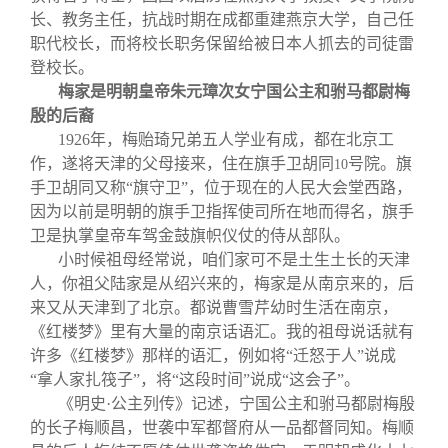
长、教务主任，抗战时期在成都重建燕京大学，自己任
职代校长，而将校长职务保留给被日本人抓去的司徒雷
登校长。
梅家是明朝皇帝朱元璋次女宁国公主和驸马都尉梅
殷的后裔
1926
年，梅贻琦兄弟五人学业有成，都在北京工
作，遂将天津的父母接来，住在旗手卫胡同
号院。旗
10
手卫胡同又称“旗守卫”，位于现在的人民大会堂西路，
因为以前是明朝的旗手卫指挥使司所在地而得名，旗手
卫是执掌皇帝车驾金鼓旗帜仪仗的侍从部队。
小时候祖母经常说，咱们家可不是土生土长的天津
人，你祖父陆家是从绍兴来的，梅家是从南京来的，后
来又从天津到了北京。都说曹雪芹幼时生活在南京，
《红楼梦》里有大量的南京话语汇。我的祖母说话就有
许多《红楼梦》那样的语汇，例如将“迁怒于人”说成
“拿人家扎筏子”，将“这段时间”说成“这会子”。
《明史·公主列传》记述，宁国公主和驸马都尉梅殷
的长子梅顺昌，世袭中军都督府从一品都督同知。梅顺