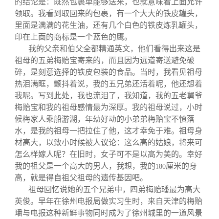
的结论是：既然包裹单能够送来，也就意味着上面允许
领取。我看到取回来的包裹，有一个大大的铁皮罐头，
里面是满满的花生油，还有几个白色的铁皮炼乳罐头，
印在上面的商标是一个蓝色的鹰。
我的父亲和伯父全都精通英文，他们看得出来这是
祖母的五弟梅贻宝寄来的，而且因为远道寄送避免破
碎，是刻意选择的铁皮包装的食品。当时，我看见祖母
热泪满眶，颤抖着说，我的五兄弟还活着呢，他还想着
我呢。写到此处，我也流泪了，我知道，我的五老舅爷
梅贻宝和我的祖母感情最为深厚。我的祖母说过，小时
候梅家人乘船游湖，年幼好动的小弟弟梅贻宝不慎落
水，是我的祖母一把拉住了他，这才幸免于难。祖母身
材高大，以致小时候被人议论：这么高的姑娘，将来可
怎么样嫁人呢？在旧时，女子可不是以高为美的。幸好
我的祖父是一个高大的男人，我想，我的
厘米的身
180
高，就是得自祖父祖母的遗传基因吧。
祖母回忆说她的五个兄弟中，四弟梅贻璠最为高大
英俊。早年在徐州电报局做实习生时，来自天津的梅贻
璠与电报这种新鲜事物同时成为了徐州城里的一道风景