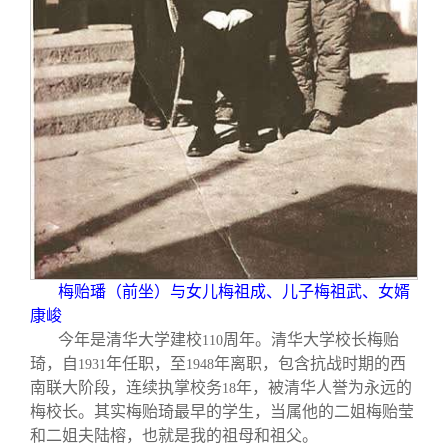
梅贻璠（前坐）与女儿梅祖成、儿子梅祖武、女婿
康峻
今年是清华大学建校
周年。清华大学校长梅贻
110
琦，自
年任职，至
年离职，包含抗战时期的西
1931
1948
南联大阶段，连续执掌校务
年，被清华人誉为永远的
18
梅校长。其实梅贻琦最早的学生，当属他的二姐梅贻莹
和二姐夫陆榕，也就是我的祖母和祖父。