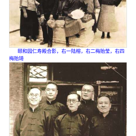
颐和园仁寿殿合影，右一陆榕，右二梅贻莹，右四
梅贻琦