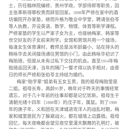
士，历任翰林院编修、贵州学政、学部侍郎等职务，因
主张革新得罪权贵而辞官回家。
年严修在家中的酒
1898
坊偏院开办家塾，继而升格为敬业中学堂，聘请张伯苓
等人执教，开设英语、数学、物理、体育等新学课程。
严修家塾的学生以严家子女为主，也接纳梅家、韩家等
世交好友的子女前来附学。女馆和男馆共用一个操场，
每逢女生体育课时，教师总是派年龄最小、站在排头的
韩咏华去关闭操场通往男馆的小门，由此韩咏华初识了
梅贻琦，但是从未有过私下交往的机会。直至
年梅
1914
贻琦返回天津，当年的隔门一瞥才得以执手相对，由昔
日的师长严修和张伯苓主持结为婚约。
梅家“贻字辈”姐弟有五女五男，我的祖母梅贻莹是
二姐。祖母长寿，高龄
岁，晚年对于昨天的事情经常
95
遗忘，对于几十年前的往事却都是记忆犹新。祖母生于
清朝光绪十四年（
年）的戊子年，属鼠。到了
1888
1900
年的庚子年，义和团在天津城进攻洋人的战乱时期，梅
家和城里居民为了躲避战火，都在城墙上边露宿。祖母
回忆，每天夜晚都会望见夜空里漫天飘舞的孔明灯，被