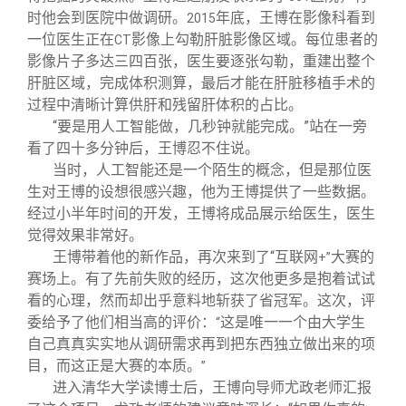
时他会到医院中做调研。
年底，王博在影像科看到
2015
一位医生正在
影像上勾勒肝脏影像区域。每位患者的
CT
影像片子多达三四百张，医生要逐张勾勒，重建出整个
肝脏区域，完成体积测算，最后才能在肝脏移植手术的
过程中清晰计算供肝和残留肝体积的占比。
“要是用人工智能做，几秒钟就能完成。”站在一旁
看了四十多分钟后，王博忍不住说。
当时，人工智能还是一个陌生的概念，但是那位医
生对王博的设想很感兴趣，他为王博提供了一些数据。
经过小半年时间的开发，王博将成品展示给医生，医生
觉得效果非常好。
王博带着他的新作品，再次来到了“互联网
大赛的
+”
赛场上。有了先前失败的经历，这次他更多是抱着试试
看的心理，然而却出乎意料地斩获了省冠军。这次，评
委给予了他们相当高的评价：
这是唯一一个由大学生
“
自己真真实实地从调研需求再到把东西独立做出来的项
目，而这正是大赛的本质。
”
进入清华大学读博士后，王博向导师尤政老师汇报