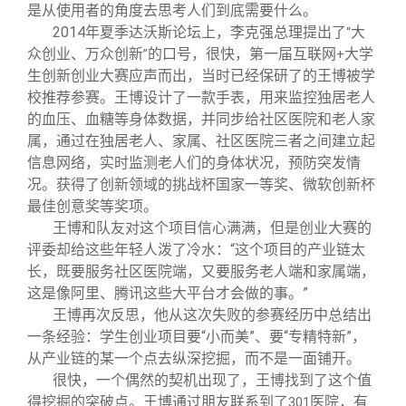
是从使用者的角度去思考人们到底需要什么。
2014
年夏季达沃斯论坛上，李克强总理提出了
大
“
众创业、万众创新
的口号，很快，第一届互联网
大学
”
+
生创新创业大赛应声而出，当时已经保研了的王博被学
校推荐参赛。王博设计了一款手表，用来监控独居老人
的血压、血糖等身体数据，并同步给社区医院和老人家
属，通过在独居老人、家属、社区医院三者之间建立起
信息网络，实时监测老人们的身体状况，预防突发情
况。获得了创新领域的挑战杯国家一等奖、微软创新杯
最佳创意奖等奖项。
王博和队友对这个项目信心满满，但是创业大赛的
评委却给这些年轻人泼了冷水：“这个项目的产业链太
长，既要服务社区医院端，又要服务老人端和家属端，
这是像阿里、腾讯这些大平台才会做的事。”
王博再次反思，他从这次失败的参赛经历中总结出
一条经验：学生创业项目要“小而美”、要“专精特新”，
从产业链的某一个点去纵深挖掘，而不是一面铺开。
很快，一个偶然的契机出现了，王博找到了这个值
得挖掘的突破点。王博通过朋友联系到了
医院，有
301