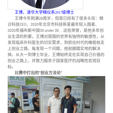
关闭
信息化服务
总会简介
王博，清华大学精仪系
级博士
2017
三创大赛
会长致辞
王博今年刚满
周岁，但是已经有了很多头衔：精
28
诊科技
、
年北京市科技新星最年轻入围者、
CEO
2020
年福布斯中国
这些荣誉，是他多年创
2020
30 under 30……
实用信息
总会章程
业生涯的积累。王博对周围的世界有独特的敏感性，从
发现临床外科医生的切实需求，到抓住时代的橄榄枝走
理事会名单
上创业之路，每发现一个问题，他就脚踏实地的解决
掉。从大一到博士毕业，王博始终走在实现自己价值的
创业之路上，并致力服务于国家医疗的战略性宏观目
制度法规
标。
比赛中打出的
创业方法论
“
”
联系我们