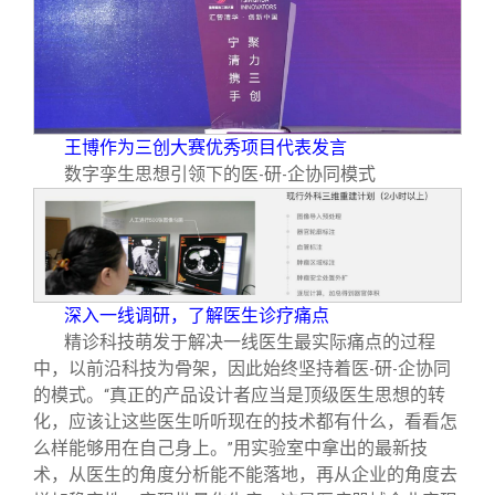
王博作为三创大赛优秀项目代表发言
数字孪生思想引领下的医
研
企协同模式
-
-
深入一线调研，了解医生诊疗痛点
精诊科技萌发于解决一线医生最实际痛点的过程
中，以前沿科技为骨架，因此始终坚持着医
研
企协同
-
-
的模式。
真正的产品设计者应当是顶级医生思想的转
“
化，应该让这些医生听听现在的技术都有什么，看看怎
么样能够用在自己身上。
用实验室中拿出的最新技
”
术，从医生的角度分析能不能落地，再从企业的角度去