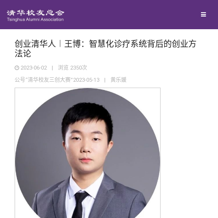
兴趣群体
捐赠方法
我要订阅
清华故事
西南联大校友会
义工计划
新媒体平台
青春风采
创业清华人︱王博：智慧化诊疗系统背后的创业方
法论
2023-06-02
|
浏览
2350
次
校友文苑
公号“清华校友三创大赛”2023-05-13
|
黄乐媛
校友讲坛
校友视界
校友服务
校友总会
终身学习