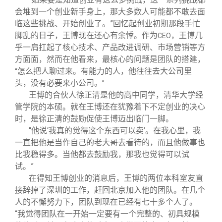
会堆到一个创业新手身上，那大多数人可能都不敢去面
临这些挑战、开始创业了。”回忆起创业初期那段手忙
脚乱的日子，王博现在还心有余悸。作为
，王博几
CEO
乎一肩扛起了核心技术、产品改进调研、市场营销等方
方面面，然而在他看来，最核心的问题是团队的搭建，
怎么把人聊过来。有能力的人，他往往去大公司里
“
头，没有必要来小公司。
”
王博的合伙人徐正清是他的高中同学，清华大学经
管学院的本硕。就在王博还在犹豫着下不定创业的决心
时，是徐正清的鼓励促使王博迈出临门一脚。
“他说‘我真的觉得这个东西可以卖’。在我心里，我
一直把他是当作自己的老大哥去看待的，而且他做事也
比我稳得多。当他都去鼓励我，那我也觉得可以试
试。”
在得知王博创业的消息后，王博的两位本科室友直
接辞掉了深圳的工作，赶回北京加入他的团队。在几个
人的不懈努力下，团队到现在已经有七十多个人了。
“我觉得团队在一开始一定要有一个完整的、初具规模