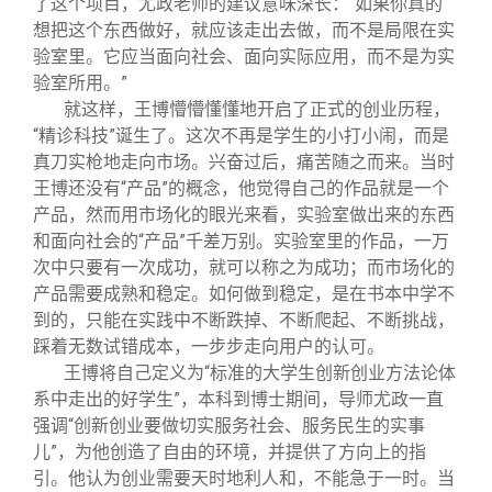
了这个项目，尤政老师的建议意味深长：“如果你真的
想把这个东西做好，就应该走出去做，而不是局限在实
验室里。它应当面向社会、面向实际应用，而不是为实
验室所用。”
就这样，王博懵懵懂懂地开启了正式的创业历程，
“精诊科技”诞生了。这次不再是学生的小打小闹，而是
真刀实枪地走向市场。兴奋过后，痛苦随之而来。当时
王博还没有“产品”的概念，他觉得自己的作品就是一个
产品，然而用市场化的眼光来看，实验室做出来的东西
和面向社会的“产品”千差万别。实验室里的作品，一万
次中只要有一次成功，就可以称之为成功；而市场化的
产品需要成熟和稳定。如何做到稳定，是在书本中学不
到的，只能在实践中不断跌掉、不断爬起、不断挑战，
踩着无数试错成本，一步步走向用户的认可。
王博将自己定义为“标准的大学生创新创业方法论体
系中走出的好学生”，本科到博士期间，导师尤政一直
强调“创新创业要做切实服务社会、服务民生的实事
儿”，为他创造了自由的环境，并提供了方向上的指
引。他认为创业需要天时地利人和，不能急于一时。当