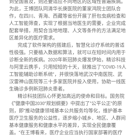
到全国普及，则还要适应不同地区的区域性普遍疾病。
为此，王博团队同清华长庚医院的董家鸿院士团队合
作，在四川、青海、西藏等省份开展了肝包虫病检查和
人工智能筛查，实现了根据当地医生的需要，企业完成
配套举措，用契合当地地理、人文等条件的方法满足地
区差异化的医疗需求。
完成了软件架构的搭建后，智慧化诊疗系统的普适
性极强。只要植入数据和算法，就可以在短时间内用于
诊断全新的疾病。
年新冠肺炎爆发伊始，精诊科技
2020
与阿里云携手，只用短短的十天，就推出了
人
“COVID-19
工智能辅助诊断系统
，并很快落地武汉中南医院、武
”
汉雷神山医院等三十多家医院并投入使用，协助一线医
生确诊多例新冠肺炎患者。
精诊科技团队心怀更加高远的使命和目标。国务院
《“健康中国
规划纲要》中提出了
公平公正
的原
2030”
“
”
则，即
推动健康领域基本公共服务均等化，维护基本
“
医疗卫生服务的公益性，逐步缩小城乡、地区、人群间
基本健康服务和健康水平的差异，实现全民健康覆
盖。
在王博看来，医疗企业应当执行国家部署的医疗
”