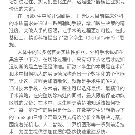
增加稳定性、实现批量化生产，这是医疗器械企业实现
价值的关键。
在一线医生中展开调研后，王博认为目前临床外科
的本质需求是通过一系列辅助手段，增加医生决策的精
准度，突破人手的极限，让手术的过程更加可控。在此
基础上，精诊科技提出了“数字孪生（
）
思
Digital Twin™
”
想。
人体中的很多器官是实质性脏器，外科手术犹如在
黑盒子中下刀，在切除过程中，只有切下去之后才能知
道切断的是血管还是肿瘤。而数字孪生的本质是在术前
和术中根据病人的实际情况构造出一个数字化的个体器
官，让这一过程更加清晰化，就像是手术中的“
。
GPS”
通过技术手段，在术前，医生可以选择最优、最精准的
手术策略，在完整切除病灶的同时，最大限度保证功能
区域的完备；在术中，医生则更清楚地知道该如何操
作、每一步操作的后果是什么。在数字孪生思想指导下
的
三维全定量交互式精诊分析全系解决方案，
TrueSight
围绕着光机电、人工智能、计算机图形等一系列前沿技
术，为医生提供更加优质的影像快速重建系统。