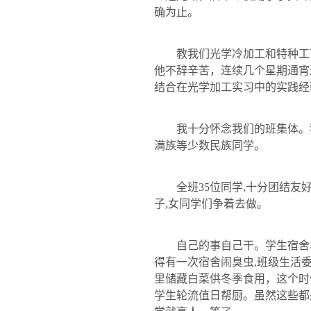
确为止。
教我们光学冷加工和特种工
他不辞辛苦，连续几个星期通宵
结合在光学加工实习中的实践经
我十分怀念我们的班集体。
满族等少数民族同学。
全班
35
位同学
,
十分团结友
子
,
女同学们争着去做。
自己的事自己干。学生宿舍
得有一次宿舍闹臭虫
,
班级生活
里储藏白菜供冬季食用，这个时
学生轮流值日帮厨。虽然这些都