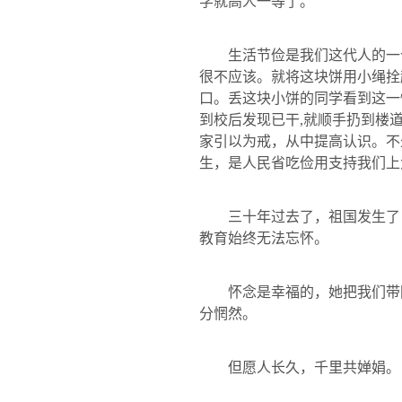
学就高人一等了。
生活节俭是我们这代人的一
很不应该。就将这块饼用小绳拴
口。丢这块小饼的同学看到这一
到校后发现已干
,
就顺手扔到楼
家引以为戒，从中提高认识。不
生，是人民省吃俭用支持我们上
三十年过去了，祖国发生了
教育始终无法忘怀。
怀念是幸福的，她把我们带
分惘然。
但愿人长久，千里共婵娟。