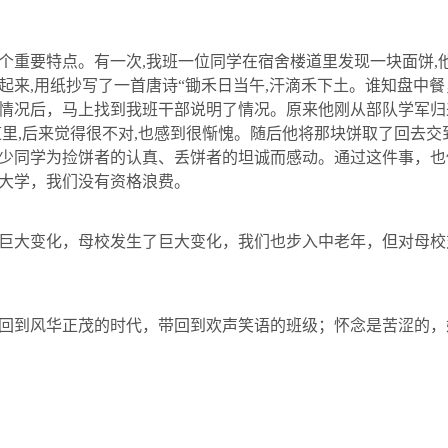
个重要特点。有一次
,
我班一位同学在宿舍楼道里发现一块面饼
,
起来
,
用纸抄写了一首唐诗“锄禾日当午
,
汗滴禾下土。谁知盘中餐
情况后，马上找到我班干部说明了情况。原来他刚从部队学军归
道里
,
后来觉得很不对
,
也感到很惭愧。随后他将那块饼取了回去交
少同学为捡饼者的认真、丢饼者的坦诚而感动。通过这件事，也
大学，我们没有资格浪费。
巨大变化，母校发生了巨大变化，我们也步入中老年，但对母校
回到风华正茂的时代，带回到欢声笑语的班级；怀念是苦涩的，