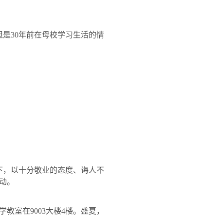
但是
30
年前在母校学习生活的情
下，以十分敬业的态度、诲人不
动。
学教室在
9003
大楼
4
楼。盛夏，