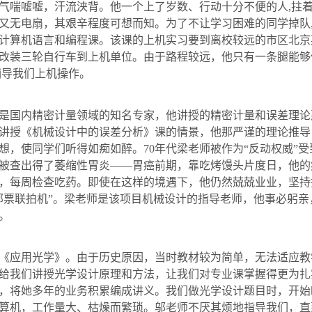
气喘嘘嘘，汗流浃背。他一个上了岁数、行动十分不便的人
,
拄
又无电扇，其艰辛程度可想而知。为了不让学习困难的同学掉队
计算机语言和编程课。该课的上机实习要到离校较远的市区北京
改装三轮自行车到上机单位。由于路程较远，他只有一条腿能够
辅导我们上机操作。
是国内精密计量领域的知名专家，他讲授的精密计量和误差理论
讲授《机械设计中的误差分析》课的情景，他那严谨的理论推导
想，使同学们听得如痴如醉。
70
年代
梁
老师被作为“反动权威”
被查出得了萎缩性胃炎——胃癌前期，靠吃烤馒头片度日，他的
，每周检查吃药。即使在这样的境遇下，他仍然兢兢业业，坚持
邮票联拍机”。
梁
老师是该项目机械设计的指导老师，他事必躬亲
。
《应用光学》。由于历史原因，当时教材较为简单，无法适应教
给我们讲授光学设计原理和方法，让我们对专业课掌握得更为扎
，将她多年的业务积累编成讲义。我们做光学设计题目时，开始
算机，工作量大、枯燥而繁琐。
邬
老师不厌其烦地指导我们，直