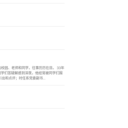
的校园、老师和同学，往事历历在目。 33年
同学们答疑解惑到深夜，他经常被同学们围
和点评；时任系党委副书...