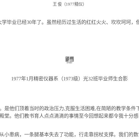
王
俊（
1977
精仪）
大学毕业已经
30
年了。虽然经历过生活的红红火火、坎坎坷坷，
1977
年
1
月精密仪器系（
1973
级）光
32
班毕业师生合影
。是他们顶着当时的政治压力
,
克服生活困难
,
在简陋的教学条件
殿堂。他们教书育人点点滴滴的事情至今回想起来都令我十分感
从小患病，一条腿基本失去了功能，行走靠拐杖支撑。我们的数