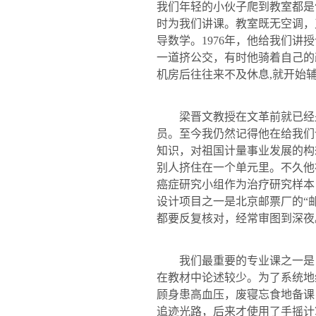
我们年轻的小伙子爬到教室都是
时为我们讲课。教室既无空调，
导数学。
1976
年，他给我们讲授
一道挤公交，有时他骑着自己的
机房后往往来不及休息
,
就开始
梁晋文
教授在文革前就已经
员。至今我仍然记得他在给我们
知识，对祖国计量事业发展的构
别人挤住在一个单元里。不久他
癌症研究小组作为治疗研究样本
设计项目之一是北京邮票厂的“
都要反复核对，经常审图到深夜
我们最重要的专业课之一是
在教材中论述较少。为了系统地
顾身患高血压，废寝忘食地备课
追迹光路，后来才使用了手摇计