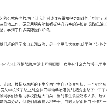
艺的
张林兴
老师
,
为了让我们对该课程掌握得更加透彻
,
他将自己
达旦地工作，硬是用钢尖笔和钢板将几万字的讲稿刻成腊纸
,
油
验，学到了许多实际操作知识。
我们班的同学来自五湖四海，是一个民族大家庭
,
班里除了汉族
好
,
在学习上互相帮助
,
生活上互相照顾。女生有什么力气活干
,
男生
、走廊、楼梯及厕所的卫生全由学生自己负责打扫，一个宿舍负
委员从学校领了杀虫剂
,
全体同学动手喷洒药剂
,
把臭虫杀了个干干
候同学们会帮助学校搬运大白菜；当时学生食堂吃饭人多，厨师
是简单劳动，但我们都很投入地去干。当时大家都把自己作为一