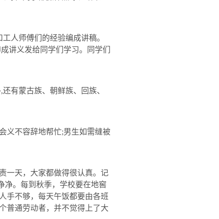
和工人师傅们的经验编成讲稿。
印成讲义发给同学们学习。同学们
外
,
还有蒙古族、朝鲜族、回族、
会义不容辞地帮忙
;
男生如需缝被
责一天，大家都做得很认真。记
净净。每到秋季，学校要在地窖
人手不够，每天午饭都要由各班
个普通劳动者，并不觉得上了大