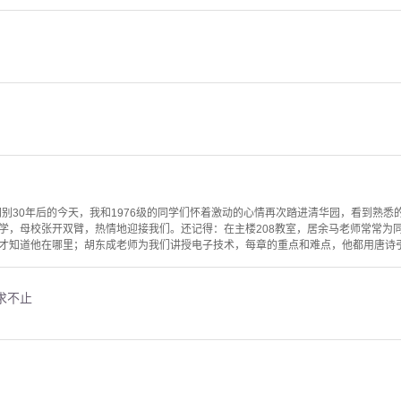
阔别30年后的今天，我和1976级的同学们怀着激动的心情再次踏进清华园，看到熟悉
学，母校张开双臂，热情地迎接我们。还记得：在主楼208教室，居余马老师常常为
才知道他在哪里；胡东成老师为我们讲授电子技术，每章的重点和难点，他都用唐诗引出
求不止