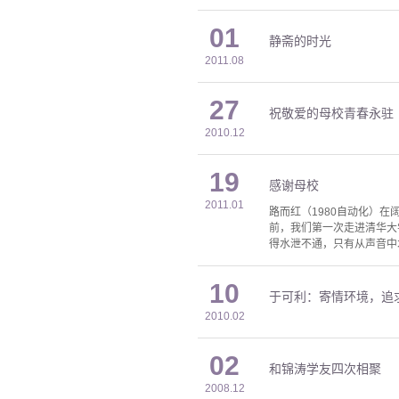
01
静斋的时光
2011.08
27
祝敬爱的母校青春永驻
2010.12
19
感谢母校
2011.01
路而红（1980自动化）在
前，我们第一次走进清华大
得水泄不通，只有从声音中
10
于可利：寄情环境，追
2010.02
02
和锦涛学友四次相聚
2008.12