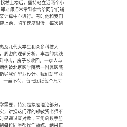
着拐杖上楼后，坚持站立近两个小
,
郑
老师还常常到宿舍给同学们辅
某计算中心进行。有时他和我们
使上劲，骑车速度很慢，每次到
惠及几代大学生和众多科技人
，周密的逻辑分析，丰富的实践
受到冲击，房子被收回，一家人与
病例被北京医学院第一附属医院
指导我们毕业设计。我们班毕业
，一丝不苟，每张图纸每个尺寸
学需要，特别是象差理论部分，
实，讲授这门课的
邬敏贤
老师不
时是通过查对数﹑三角函数手册
到每位同学都操作熟练、结果正