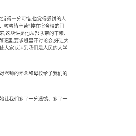
他觉得十分可惜
,
也觉得丢饼的人
，粒粒皆辛苦”挂在宿舍楼的门
来
,
这块饼是他从部队带的干粮
,
到班里
,
要求班里开讨论会
,
好让大
使大家认识到我们是人民的大学
对老师的怀念和母校给予我们的
她让我们多了一分遗憾、多了一