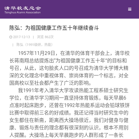
兴趣群体
捐赠方法
我要订阅
清华故事
西南联大校友会
义工计划
新媒体平台
青春风采
陈弘：为祖国健康工作五十年继续奋斗
2017-12-13
|
浏览
862
次
|
陈弘（1991级研，热能）
校友文苑
1957
年11月29日，在清华的体育干部会上，清华校
长蒋南翔总结提炼出“为祖国健康工作五十年”的目标和
校友讲坛
号召，从此，这句脍炙人口的号召成为清华大学博大精
深的文化理念中重视体育、崇尚体育的一个标志，对全
国高校以至社会都产生了广泛的影响。
校友视界
我1991年考入清华大学攻读热能工程系硕士研究生
学位，在清华学习期间一直坚持体育锻炼，每天早晨6
校友服务
点准时起床跑步，还曾在1992年热能系运动会铅球铁饼
比赛中取得前三名的好成绩。我还记得当时研究生中的
女生都住在新斋，距离西大操场很近，我们对健身与健
校友总会
终身学习
康、锻炼与责任的理念都有很深刻的认识，根本不用别
人提醒。大操场上每天早晨跑步的人群形成了一条长