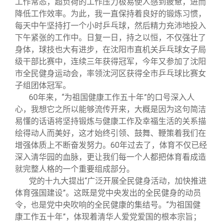
工作常态，超负荷的工作压力极易使人感到疲惫，进而
降低工作效率。为此，我一直保持着良好的锻炼习惯，
每天中午坚持打一个小时乒乓球，然后精力充沛地投入
下午紧张的工作中。日复一日，持之以恒，不仅强壮了
身体，球技也大有进步，在沈阳市直机关乒乓球女子局
级干部比赛中，连续三年获得冠军，今年又参加了沈阳
市全民健身运动会，率领沈河区获得全市乒乓球比赛女
子组团体冠军。
60
年来，“为祖国健康工作五十年”的口号深入人
心，我想它之所以能够流传开来，大概是因为这句简洁
易懂的话语将坚持锻炼与健康工作及幸福生活的关系描
绘得动人而美好，这才始终引领、鼓舞、鞭策着我们在
增强体质上不断奋发努力。60年过去了，体育不仅已经
深入清华园的血脉，更让我们每一个人都把体育看成造
就完整人格的一个重要组成部分。
党的十九大提出“广泛开展全民健身活动，加快推进
体育强国建设”。这既是党中央发出的全民健身的动员
令，也是党中央吹响的全民健康的集结号。“为祖国健
康工作五十年”，体现着清华人爱党爱国的根本宗旨；