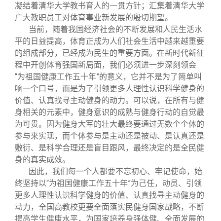
凝结着清华大学教书育人的一贯方针；汇集着清华大学
广大教职员工对体育事业新发展的殷切期望。
当前，随着我国经济社会的不断发展和人民生活水
平的日益提高，体育正成为人们社会生活中越来越重要
的组成部分，已经成为民生的重要方面。在新时代新征
程中开创体育强国新局面，我们必须进一步深刻领会
“为祖国健康工作五十年”的意义，它并不是为了简单叫
响一个口号，而是为了引领更多人理性认识科学健身的
价值、认真找寻主动健身的动力。可以说，在所有与健
身相关的元素中，健身意识的成熟与健身行动的自觉最
为可贵。因为健身大军的壮大最终要通过无数个个体的
参与来实现，而个体参与是主动还是被动、是认真还是
敷衍、是科学合理还是盲目跟风，最终决定的是全民健
身的真实成效。
因此，我们每一个人都要不忘初心、牢记使命，始
终坚持以“为祖国健康工作五十年”为己任，动员、引领
更多人理性认识科学健身的价值、认真找寻主动健身的
动力，全国高教校更要全面落实民健身国家战略，不断
提高学生健康水平，为国家培养身强体健、全面发展的