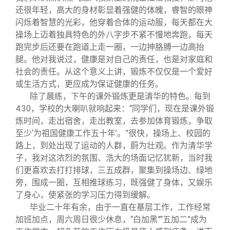
还很年轻，高大的身材彰显着强健的体魄，睿智的眼神
闪烁着智慧的光彩，他穿着合体的运动服，每天都在大
操场上迈着独具特色的外八字步不紧不慢地奔跑，每天
跑完步后还要在跑道上走一圈，一边抻胳膊一边高抬
腿。他对我说过，健康是对自己的责任，也是对家庭和
社会的责任。从这个意义上讲，锻炼不仅仅是一个爱好
或生活方式，更应成为保证健康的任务。
除了晨练，下午的课外锻炼更是清华的特色。每到
4:30，学校的大喇叭就响起来：“同学们，现在是课外锻
炼时间，走出宿舍，走出教室，去参加体育锻炼，争取
至少‘为祖国健康工作五十年’。”很快，操场上、校园的
路上，到处出现了运动的人群，蔚为壮观。作为清华学
子，我对这浓烈的氛围、浩大的场面记忆犹新，当时我
们更喜欢去打打排球，三五成群，聚集到操场边、绿地
旁，围成一圈，互相推球练习，既强健了身体，又娱乐
了身心，使紧张的学习压力得到缓解。
毕业二十年有余，由于一直在基层工作，工作经常
加班加点，周六周日很少休息，“白加黑”“五加二”成为