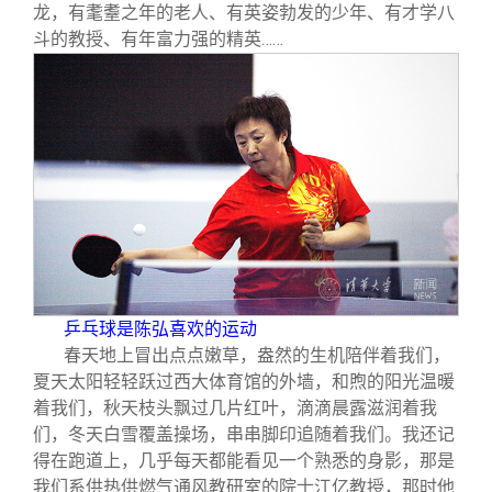
关闭
信息化服务
总会简介
龙，有耄耋之年的老人、有英姿勃发的少年、有才学八
斗的教授、有年富力强的精英……
三创大赛
会长致辞
实用信息
总会章程
理事会名单
制度法规
乒乓球是陈弘喜欢的运动
联系我们
春天地上冒出点点嫩草，盎然的生机陪伴着我们，
夏天太阳轻轻跃过西大体育馆的外墙，和煦的阳光温暖
着我们，秋天枝头飘过几片红叶，滴滴晨露滋润着我
们，冬天白雪覆盖操场，串串脚印追随着我们。我还记
得在跑道上，几乎每天都能看见一个熟悉的身影，那是
我们系供热供燃气通风教研室的院士江亿教授，那时他