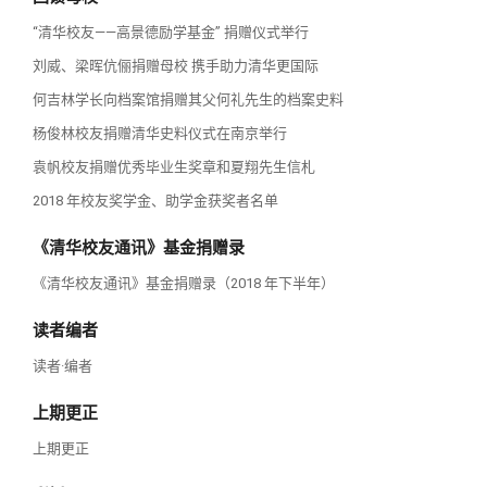
“清华校友——高景德励学基金” 捐赠仪式举行
刘威、梁晖伉俪捐赠母校 携手助力清华更国际
何吉林学长向档案馆捐赠其父何礼先生的档案史料
杨俊林校友捐赠清华史料仪式在南京举行
袁帆校友捐赠优秀毕业生奖章和夏翔先生信札
2018 年校友奖学金、助学金获奖者名单
《清华校友通讯》基金捐赠录
《清华校友通讯》基金捐赠录（2018 年下半年）
读者编者
读者·编者
上期更正
上期更正