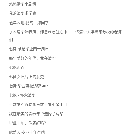
悠悠清华京剧情
我的清华求学路
值年园地 我的上海同学
水木清华沐春风、师恩难忘驻心中 —— 忆清华大学绵阳分校的老师
们
七律·献给毕业四十周年
那个美好的年代，我在清华
七绝两首
七仙女照片上的系史
七律·毕业离校追梦 40 年
七绝 • 怀念清华
十数岁的近春园与数十岁的金工间
我在最美的青春年华选择了清华
毕业十年，你还好吗？
鹧鸪天·毕业十年杂感