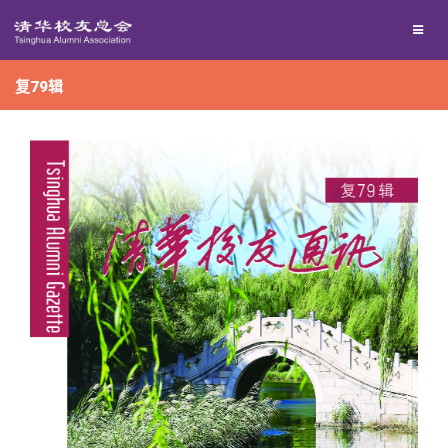
兴趣群体
捐赠方法
我要订阅
复79辑
西南联大校友会
义工计划
新媒体平台
百年清华
校友服务
清华人物
校友总会
清华故事
终身学习
关闭
青春风采
信息化服务
总会简介
校友文苑
三创大赛
会长致辞