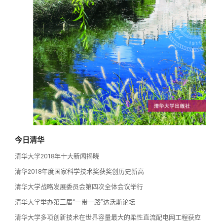
校友讲坛
实用信息
总会章程
校友视界
理事会名单
制度法规
联系我们
今日清华
清华大学2018年十大新闻揭晓
清华2018年度国家科学技术奖获奖创历史新高
清华大学战略发展委员会第四次全体会议举行
清华大学举办第三届“一带一路”达沃斯论坛
清华大学多项创新技术在世界容量最大的柔性直流配电网工程获应