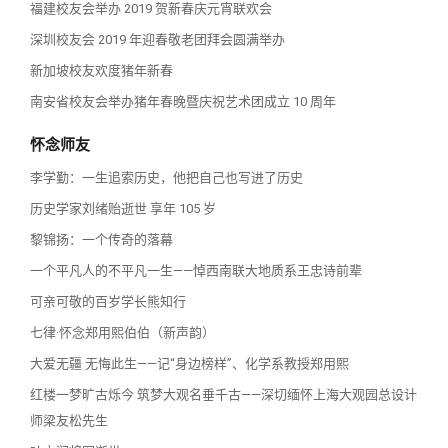
福建校友会举办 2019 贺新春庆元宵联欢会
深圳校友会 2019 年迎春敬老团拜会圆满举办
新加坡校友欢度猪年新春
南安省校友会举办猪年春晚暨庆祝艺术团成立 10 周年
怀念师友
李学勤：一生追索历史，他把自己也写进了历史
历史学家刘绪贻逝世 享年 105 岁
黎锦扬：一个传奇的落幕
一个平凡人的不平凡一生——悼西南联大地质系王忠诗前辈
可亲可敬的百岁学长熊知行
七律·怀念郑用熙伯伯（新声韵）
大爱无疆 无悔此生——记“身边榜样”、化学系教授郑用熙
红楼一梦旷古烁今 筑梦大观名垂千古——深切缅怀上海大观园总设计
师梁友松先生