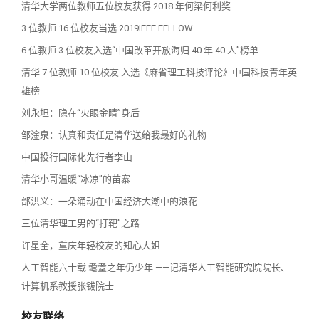
清华大学两位教师五位校友获得 2018 年何梁何利奖
3 位教师 16 位校友当选 2019IEEE FELLOW
6 位教师 3 位校友入选“中国改革开放海归 40 年 40 人”榜单
清华 7 位教师 10 位校友 入选《麻省理工科技评论》中国科技青年英
雄榜
刘永坦：隐在“火眼金睛”身后
邹淦泉：认真和责任是清华送给我最好的礼物
中国投行国际化先行者李山
清华小哥温暖“冰凉”的苗寨
邰洪义：一朵涌动在中国经济大潮中的浪花
三位清华理工男的“打靶”之路
许星全，重庆年轻校友的知心大姐
人工智能六十载 耄耋之年仍少年 ——记清华人工智能研究院院长、
计算机系教授张钹院士
校友联络