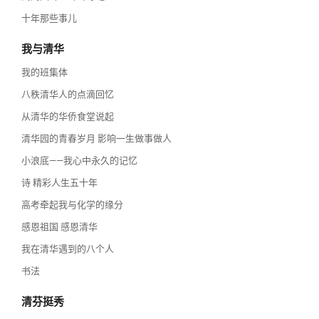
十年那些事儿
我与清华
我的班集体
八秩清华人的点滴回忆
从清华的华侨食堂说起
清华园的青春岁月 影响一生做事做人
小浪底——我心中永久的记忆
诗 精彩人生五十年
高考牵起我与化学的缘分
感恩祖国 感恩清华
我在清华遇到的八个人
书法
清芬挺秀