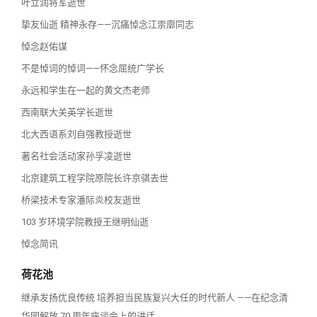
叶立润将军逝世
挚友仙逝 精神永存——沉痛悼念江崇廓同志
悼念赵佑谋
不是悼词的悼词——怀念屈统广学长
永远和学生在一起的黄文杰老师
西南联大关英学长逝世
北大西语系刘自强教授逝世
著名社会活动家孙孚凌逝世
北京建筑工程学院原院长许京骐去世
桥梁技术专家潘际炎校友逝世
103 岁环境学院教授王继明仙逝
悼念简讯
荷花池
继承发扬优良传统 培养担当民族复兴大任的时代新人 ——在纪念清
华园解放 70 周年座谈会上的讲话