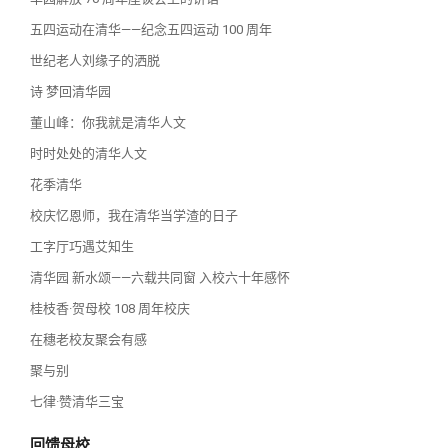
五四运动在清华——纪念五四运动 100 周年
世纪老人刘缘子的洒脱
诗 梦回清华园
董山峰：你我就是清华人文
时时处处的清华人文
花季清华
校庆忆恩师，我在清华当学渣的日子
工字厅巧遇艾知生
清华园 新水颂——六载共同窗 入校六十年感怀
桂枝香·贺母校 108 周年校庆
在穗老校友聚会有感
聚与别
七律·赞清华三宝
回馈母校