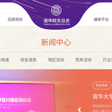
回馈母校
媒体平台
新闻中心
会快递
校友消息
地区活动
院系活动
行业
校友消息
清华大
活动现场202
创始人兼CEO