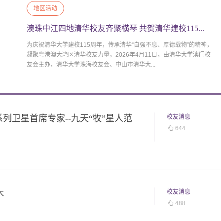
地区活动
澳珠中江四地清华校友齐聚横琴 共贺清华建校115...
为庆祝清华大学建校115周年，传承清华“自强不息、厚德载物”的精神，
凝聚粤港澳大湾区清华校友力量，2026年4月11日，由清华大学澳门校
友会主办，清华大学珠海校友会、中山市清华大...
列卫星首席专家--九天“牧”星人范
校友消息
644
木
校友消息
488