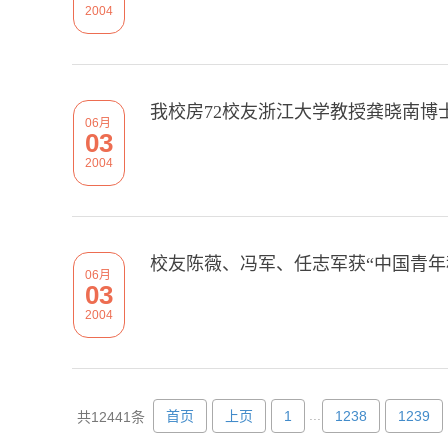
2004
我校房72校友浙江大学教授龚晓南博
06月
03
2004
校友陈薇、冯军、任志军获“中国青年
06月
03
2004
...
首页
上页
1
1238
1239
共12441条