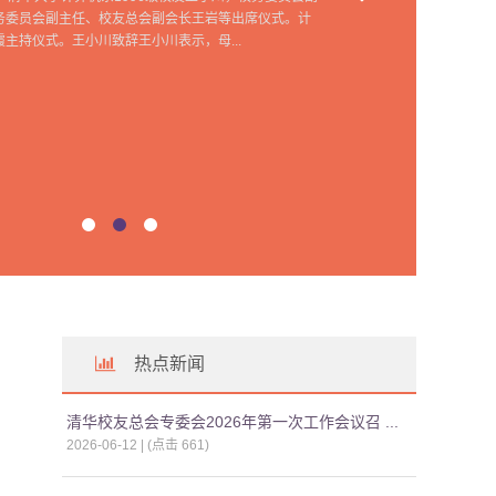
务委员会副主任、校友总会副会长王岩等出席仪式。计
主持仪式。王小川致辞王小川表示，母...
热点新闻
清华校友总会专委会2026年第一次工作会议召 ...
2026-06-12 | (点击
661
)