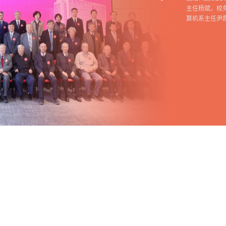
主任杨斌，校
算机系主任尹霞