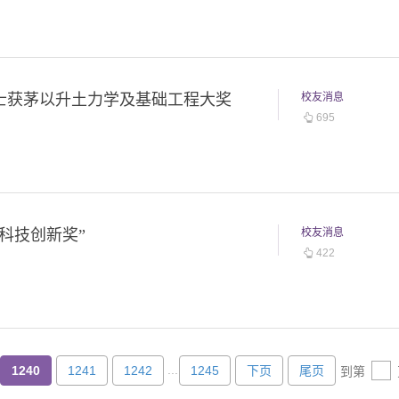
士获茅以升土力学及基础工程大奖
校友消息
695
科技创新奖”
校友消息
422
...
1240
1241
1242
1245
下页
尾页
到第