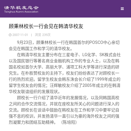
校友联络
回馈母校
地区联络
顾秉林校长一行会见在韩清华校友
2007-11-01
|
浏览
239
次
9
23
POSCO
月
日
，顾秉林校长一行在韩国首尔的
中心亲切
媒体平台
年级联络
捐赠项目
会见在韩国工作和学习的清华校友。
LG
SK
在韩清华校友主要分布在三星电子、
化学、
株式会社
百年清华
以及国民银行等著名商业金融机构工作的专业人士，以及在韩
院系校友工作
捐赠新闻
《清华校友通讯》
国名校如首尔大学、高丽大学、浦项工科大学等进行深造的研
究生。在朴胜赞校友的主持下，校友们纷纷表达了对顾校长一
校友服务
专业委员会
捐赠纪事
《水木清华》
清华人物
1999
行的热烈欢迎。留学生校友会韩东洙会长介绍了
年成立的
2005
留学生校友会的情况；汪辉敏校友介绍了
年成立的在韩清
华校友联谊组织的发展现状。
校友总会
兴趣群体
捐赠方法
我要订阅
清华故事
终身学习
顾校长一行介绍了清华近年的发展情况，以及同韩国高校
之间的合作交流情况，并就在座校友所关心的问题进行深入的
交流。顾校长在谈话中鼓励在韩校友在工作和学习中要牢记自
关闭
西南联大校友会
义工计划
新媒体平台
青春风采
信息化服务
总会简介
强不息的校训，并发扬清华一直引以为豪的海外校友之间的强
烈凝聚力和团结互助精神。
（陈培阳）