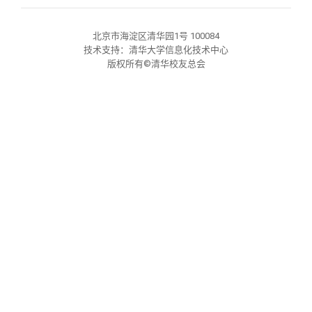
校友文苑
三创大赛
会长致辞
北京市海淀区清华园1号 100084
校友讲坛
实用信息
总会章程
技术支持：清华大学信息化技术中心
版权所有©清华校友总会
校友视界
理事会名单
制度法规
联系我们