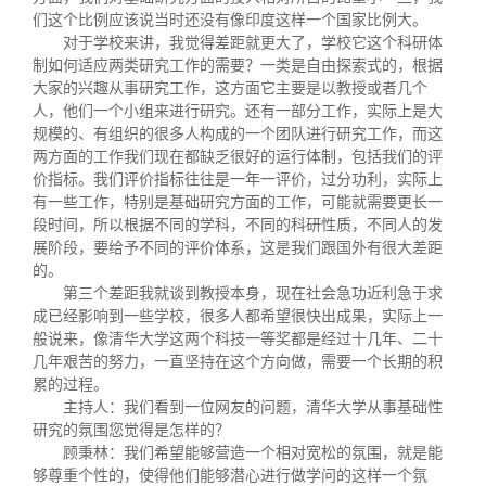
们这个比例应该说当时还没有像印度这样一个国家比例大。
对于学校来讲，我觉得差距就更大了，学校它这个科研体
制如何适应两类研究工作的需要？一类是自由探索式的，根据
大家的兴趣从事研究工作，这方面它主要是以教授或者几个
人，他们一个小组来进行研究。还有一部分工作，实际上是大
规模的、有组织的很多人构成的一个团队进行研究工作，而这
两方面的工作我们现在都缺乏很好的运行体制，包括我们的评
价指标。我们评价指标往往是一年一评价，过分功利，实际上
有一些工作，特别是基础研究方面的工作，可能就需要更长一
段时间，所以根据不同的学科，不同的科研性质，不同人的发
展阶段，要给予不同的评价体系，这是我们跟国外有很大差距
的。
第三个差距我就谈到教授本身，现在社会急功近利急于求
成已经影响到一些学校，很多人都希望很快出成果，实际上一
般说来，像清华大学这两个科技一等奖都是经过十几年、二十
几年艰苦的努力，一直坚持在这个方向做，需要一个长期的积
累的过程。
主持人：我们看到一位网友的问题，清华大学从事基础性
研究的氛围您觉得是怎样的？
顾秉林：我们希望能够营造一个相对宽松的氛围，就是能
够尊重个性的，使得他们能够潜心进行做学问的这样一个氛