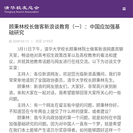
校友联络
回馈母校
地区联络
顾秉林校长做客新浪谈教育（一）：中国应加强基
础研究
2008-03-13
|
浏览
2199
次
媒体平台
年级联络
捐赠项目
3
月
11
日下午，清华大学校长顾秉林院士做客新浪网嘉宾聊
天室，畅谈他对高考招生政策改革以及高校教育的看法和建
议，并就其他教育话题与网友进行在线交流。以下为访谈文字
百年清华
院系校友工作
捐赠新闻
《清华校友通讯》
实录：
主持人：各位新浪网友，欢迎您光临新浪直播间，我们非
校友服务
专业委员会
捐赠纪事
《水木清华》
清华人物
常荣幸地请到了全国政协委员，清华大学校长顾秉林先生。
顾秉林：新浪的网友朋友们，大家好，非常高兴来到新
浪，来和大家在一起对话，我希望能够回答大家所关心的一些
校友总会
兴趣群体
捐赠方法
我要订阅
清华故事
终身学习
问题。
主持人：有一个网友在留言板中提的问题，顾秉林你好，
不知道您在今年两会上提交了什么样的提案，或者建议？
关闭
西南联大校友会
义工计划
新媒体平台
青春风采
信息化服务
总会简介
顾秉林：我今天向政协提的第一个问题，就是如何在中国
加强基础研究的问题。因为对中国人一直有一个梦，就是希望
在我们本土能够产生诺贝尔奖获得者。如何能够圆好这样一个