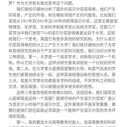
校友文苑
三创大赛
会长致辞
梦？作为大学校长我也思考这个问题。
我们曾经仔细地分析了国外的诺贝尔奖获得者，他们产生
的背景，产生的环境，和在哪些领域产生的可能性。比如我们
校友讲坛
实用信息
总会章程
发现从
1901
年到
2001
年这
100
年间获得诺贝尔奖，这里主要是指
物理奖、化学奖、生命科学和医学奖以及经济学奖，在那几个
奖项当中我们发现
75%
的诺贝尔奖获得者是出自于大学。这就
校友视界
理事会名单
给我们一个思考，美国它有很多其他的研究机构，为什么诺贝
尔奖获得者的四分之三产生于大学？我们就仔细地分析了大学
和其他研究机构对于产生诺贝尔奖的可能性，我们当时分析有
制度法规
三种原因，第一，大学是一个追求学术，创新知识这样一个机
构，所以它较少功利，这样对研究者来讲就有一个比较好的环
境。第二点，在大学里头是德高望重的大师，和意气风发的学
联系我们
生他们紧密地结合在一起，这样容易碰撞出新的思想火花。第
三点，就是大学里往往都是多学科的组成，不同学科之间相互
交流，相互碰撞，可以碰撞出很多很多新的思想。
这样三条是其他机构很难比拟的。话说回来，我们国家怎
么能够营造这样一个氛围？能够尽快的产生诺贝尔奖呢？我认
为其实什么时候产生诺贝尔奖，这件事情并不是非常重要，重
要的是我们现在起就必须营造一个能够产生诺贝尔奖的学术环
境和氛围。
第一，政府要加大对高等教育的投入，给高等教育的科研