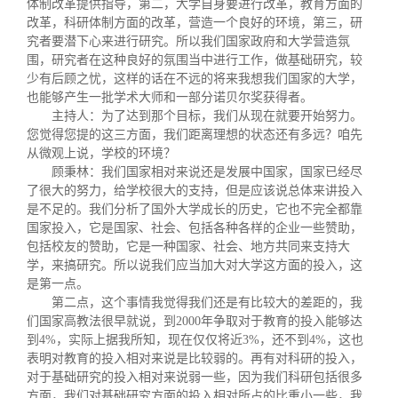
体制改革提供指导，第二，大学自身要进行改革，教育方面的
改革，科研体制方面的改革，营造一个良好的环境，第三，研
究者要潜下心来进行研究。所以我们国家政府和大学营造氛
围，研究者在这种良好的氛围当中进行工作，做基础研究，较
少有后顾之忧，这样的话在不远的将来我想我们国家的大学，
也能够产生一批学术大师和一部分诺贝尔奖获得者。
主持人：为了达到那个目标，我们从现在就要开始努力。
您觉得您提的这三方面，我们距离理想的状态还有多远？咱先
从微观上说，学校的环境？
顾秉林：我们国家相对来说还是发展中国家，国家已经尽
了很大的努力，给学校很大的支持，但是应该说总体来讲投入
是不足的。我们分析了国外大学成长的历史，它也不完全都靠
国家投入，它是国家、社会、包括各种各样的企业一些赞助，
包括校友的赞助，它是一种国家、社会、地方共同来支持大
学，来搞研究。所以说我们应当加大对大学这方面的投入，这
是第一点。
第二点，这个事情我觉得我们还是有比较大的差距的，我
们国家高教法很早就说，到
2000
年争取对于教育的投入能够达
到
4%
，实际上据我所知，现在仅仅将近
3%
，还不到
4%
，这也
表明对教育的投入相对来说是比较弱的。再有对科研的投入，
对于基础研究的投入相对来说弱一些，因为我们科研包括很多
方面，我们对基础研究方面的投入相对所占的比重小一些，我