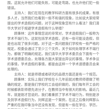
围，这就允许他们可能失败，可能走弯路，也允许他们犯一些
错误。
主持人：我们在现在的教学科研方面有很多的成果，有很
多人才，当然我们也看到一些不和谐的现象，比如说大家经常
提出的学术造假的问题，对于这种现象您有什么看法？我们清
华大学对于规避学术造假有什么举措？
顾秉林：这件事情您说的非常对，学术造假我们一般称为
学术不端行为，这就包括学术造假，还有一些可能没造假，但
是也出现了很多问题。对于这一类问题我们学校有一些严格的
规定，校委会通过了至少三个文件，关于如何处理学术不端行
为，都做了明确的规定。我们清华大学学术委员会下面有一个
学术道德委员会，处理各方面大家提出异议的事情，学术争议
的事情，学术造假的事情，都是由这样一个学术道德委员会来
处理的。
主持人：就是师德或者研究的品德方面还是有一个规范。
顾秉林：实际上我们学校在十几年前就对教师师德做了明
确的规定，那是我们学校的工会组织做的，我们每年开工会的
时候都表彰师德先进分子，在教师当中有很大的影响。最近几
年，就是刚才您说的，我们着重抓了学术不端行为，特别是涉
及到学术造假行为，刘辉这是一个案例，在这之后像刘辉那么
严重的在我印象当中还没有发现，但是有一些在学位、学历，