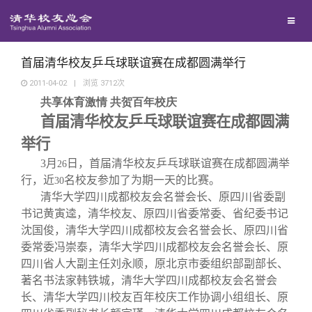
校友联络
回馈母校
地区联络
首届清华校友乒乓球联谊赛在成都圆满举行
2011-04-02
|
浏览
3712
次
共享体育激情
共贺百年校庆
媒体平台
年级联络
捐赠项目
首届清华校友乒乓球联谊赛在成都圆满
举行
百年清华
院系校友工作
捐赠新闻
《清华校友通讯》
3
月
日
，首届清华校友乒乓球联谊赛在成都圆满举
26
行，近
名校友参加了为期一天的比赛。
30
校友服务
专业委员会
捐赠纪事
《水木清华》
清华人物
清华大学四川成都校友会名誉会长、原四川省委副
书记黄寅逵，清华校友、原四川省委常委、省纪委书记
沈国俊，清华大学四川成都校友会名誉会长、原四川省
校友总会
兴趣群体
捐赠方法
我要订阅
清华故事
终身学习
委常委冯崇泰，清华大学四川成都校友会名誉会长、原
四川省人大副主任刘永顺，原北京市委组织部副部长、
关闭
西南联大校友会
义工计划
新媒体平台
青春风采
信息化服务
总会简介
著名书法家韩铁城，清华大学四川成都校友会名誉会
长、清华大学四川校友百年校庆工作协调小组组长、原