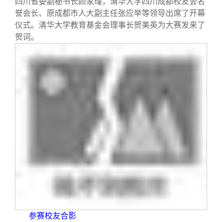
四川省委副秘书长颜家瑾，清华大学四川成都校友会名
校友文苑
三创大赛
会长致辞
誉会长、原成都市人大副主任张应举等领导出席了开幕
仪式。清华大学教育基金会理事长贺美英为大赛发来了
校友讲坛
实用信息
总会章程
贺词。
校友视界
理事会名单
制度法规
联系我们
参赛校友合影