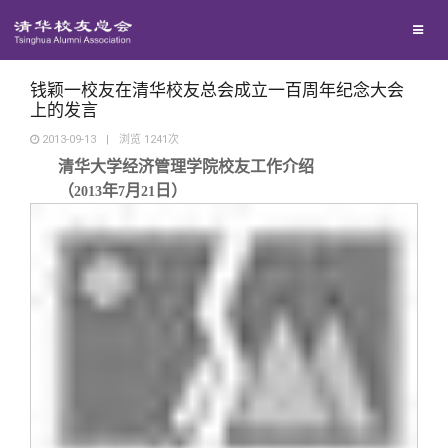
校友联络
回馈母校
地区联络
钱颖一校友在清华校友总会成立一百周年纪念大会
上的发言
2013-09-13
|
浏览
1241
次
媒体平台
年级联络
捐赠项目
清华大学经济管理学院校友工作介绍
（
年
月
日）
2013
7
21
百年清华
院系校友工作
捐赠新闻
《清华校友通讯》
校友服务
专业委员会
捐赠纪事
《水木清华》
清华人物
校友总会
兴趣群体
捐赠方法
我要订阅
清华故事
终身学习
关闭
西南联大校友会
义工计划
新媒体平台
青春风采
信息化服务
总会简介