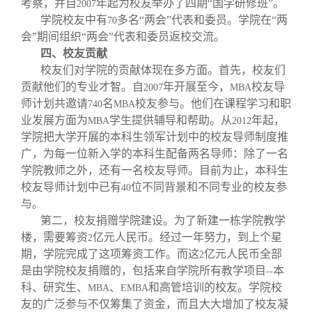
考察，并自
年起为校友举办了四期“国学研修班”。
2007
学院校友中有
多名“两会”代表和委员。学院在“两
70
会”期间组织“两会”代表和委员返校交流。
四、校友贡献
校友们对学院的贡献体现在多方面。首先，校友们
贡献他们的专业才智。自
年开展至今，
校友导
2007
MBA
师计划共邀请
名
校友参与。他们在课程学习和职
740
MBA
业发展方面为
学生提供辅导和帮助。从
年起，
MBA
2012
学院把大学开展的本科生领军计划中的校友导师制度推
广，为每一位新入学的本科生配备两名导师：除了一名
学院教师之外，还有一名校友导师。目前为止，本科生
校友导师计划中已有
位不同背景和不同专业的校友参
40
与。
第二，校友捐赠学院建设。为了新建一栋学院教学
楼，需要筹资
亿元人民币。经过一年努力，到上个星
2
期，学院完成了这项筹资工作。而这
亿元人民币全部
2
是由学院校友捐赠的，包括来自学院所有教学项目
本
--
科、研究生、
、
和高管培训的校友。学院校
MBA
EMBA
友的广泛参与不仅筹集了资金，而且大大增加了校友凝