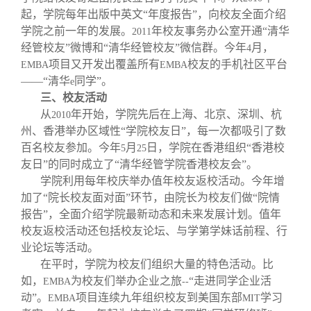
起，学院每年出版中英文“年度报告”，向校友全面介绍
学院之前一年的发展。
年校友事务办公室开通“清华
2011
经管校友”微博和“清华经管校友”微信群。今年
月，
4
项目又开发出覆盖所有
校友的手机社区平台
EMBA
EMBA
——“清华
同学”。
e
三、校友活动
从
年开始，学院先后在上海、北京、深圳、杭
2010
州、香港举办区域性“学院校友日”，每一次都吸引了数
百名校友参加。今年
月
日，学院在香港组织“香港校
5
25
友日”的同时成立了“清华经管学院香港校友会”。
学院利用每年校庆举办值年校友返校活动。今年增
加了“院长校友面对面”环节，由院长为校友们做“院情
报告”，全面介绍学院最新动态和未来发展计划。值年
校友返校活动还包括校友论坛、与学第学妹话前程、行
业论坛等活动。
在平时，学院为校友们组织大量的特色活动。比
如，
为校友们举办企业之旅
“走进同学企业活
EMBA
--
动”。
项目连续九年组织校友到美国东部
学习
EMBA
MIT