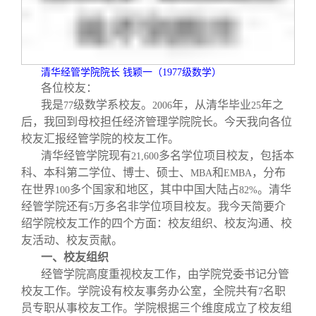
校友文苑
三创大赛
会长致辞
校友讲坛
实用信息
总会章程
清华经管学院院长 钱颖一（
1977
级数学）
各位校友：
校友视界
理事会名单
我是
级数学系校友。
年，从清华毕业
年之
77
2006
25
后，我回到母校担任经济管理学院院长。今天我向各位
制度法规
校友汇报经管学院的校友工作。
清华经管学院现有
多名学位项目校友，包括本
21,600
科、本科第二学位、博士、硕士、
和
，分布
MBA
EMBA
联系我们
在世界
多个国家和地区，其中中国大陆占
。清华
100
82%
经管学院还有
万多名非学位项目校友。我今天简要介
5
绍学院校友工作的四个方面：校友组织、校友沟通、校
友活动、校友贡献。
一、校友组织
经管学院高度重视校友工作，由学院党委书记分管
校友工作。学院设有校友事务办公室，全院共有
名职
7
员专职从事校友工作。学院根据三个维度成立了校友组