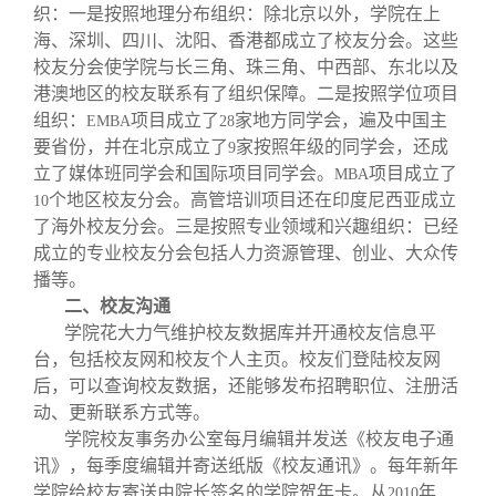
织：一是按照地理分布组织：除北京以外，学院在上
海、深圳、四川、沈阳、香港都成立了校友分会。这些
校友分会使学院与长三角、珠三角、中西部、东北以及
港澳地区的校友联系有了组织保障。二是按照学位项目
组织：
项目成立了
家地方同学会，遍及中国主
EMBA
28
要省份，并在北京成立了
家按照年级的同学会，还成
9
立了媒体班同学会和国际项目同学会。
项目成立了
MBA
个地区校友分会。高管培训项目还在印度尼西亚成立
10
了海外校友分会。三是按照专业领域和兴趣组织：已经
成立的专业校友分会包括人力资源管理、创业、大众传
播等。
二、校友沟通
学院花大力气维护校友数据库并开通校友信息平
台，包括校友网和校友个人主页。校友们登陆校友网
后，可以查询校友数据，还能够发布招聘职位、注册活
动、更新联系方式等。
学院校友事务办公室每月编辑并发送《校友电子通
讯》，每季度编辑并寄送纸版《校友通讯》。每年新年
学院给校友寄送由院长签名的学院贺年卡。从
年
2010