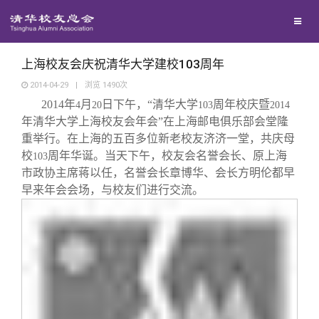
校友联络
回馈母校
地区联络
上海校友会庆祝清华大学建校103周年
2014-04-29
|
浏览
1490
次
2014
年
月
日下午，“清华大学
周年校庆暨
媒体平台
4
20
年级联络
捐赠项目
103
2014
年清华大学上海校友会年会”在上海邮电俱乐部会堂隆
重举行。在上海的五百多位新老校友济济一堂，共庆母
百年清华
院系校友工作
捐赠新闻
《清华校友通讯》
校
周年华诞。当天下午，校友会名誉会长、原上海
103
市政协主席蒋以任，名誉会长章博华、会长方明伦都早
早来年会会场，与校友们进行交流。
校友服务
专业委员会
捐赠纪事
《水木清华》
清华人物
校友总会
兴趣群体
捐赠方法
我要订阅
清华故事
终身学习
关闭
西南联大校友会
义工计划
新媒体平台
青春风采
信息化服务
总会简介