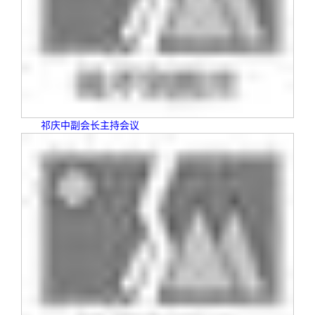
校友文苑
三创大赛
会长致辞
校友讲坛
实用信息
总会章程
校友视界
理事会名单
祁庆中副会长主持会议
制度法规
联系我们