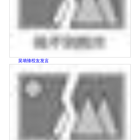
吴墒锋校友发言