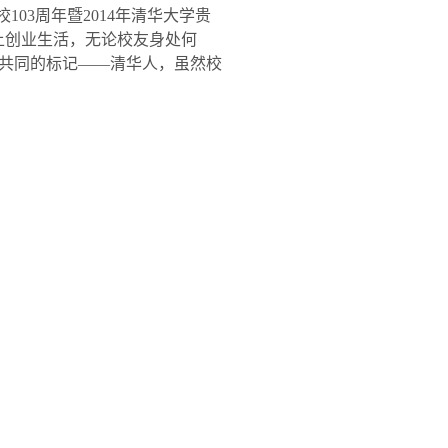
校
103
周年暨
2014
年清华大学贵
上创业生活，无论校友身处何
共同的标记——清华人，虽然校