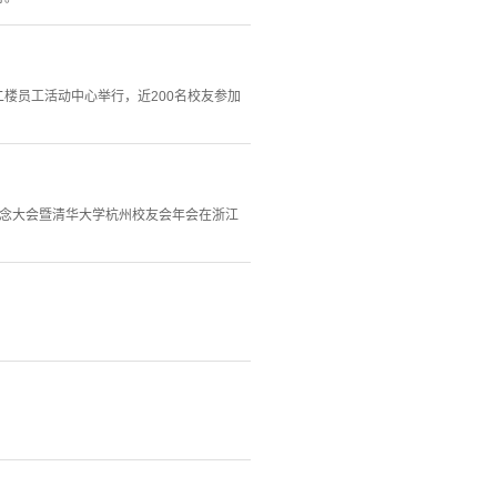
二楼员工活动中心举行，近200名校友参加
年纪念大会暨清华大学杭州校友会年会在浙江