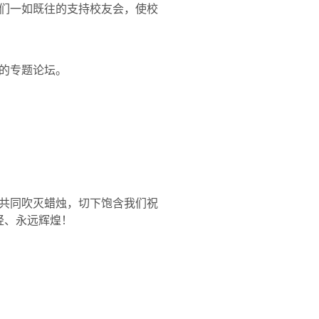
们一如既往的支持校友会，使校
”的专题论坛。
共同吹灭蜡烛，切下饱含我们祝
轻、永远辉煌！