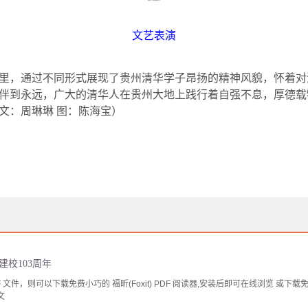
文艺表演
里，通过不同形式展现了贵州清华学子昂扬的精神风貌，怀着对
伴到永远，广大的清华人在贵州大地上践行着自强不息，厚德载
文：周琳琳 图：陈海宝）
建校103周年
文件，则可以下载免费小巧的 福昕(Foxit) PDF 阅读器,安装后即可在线浏览 或下载免费的 
文