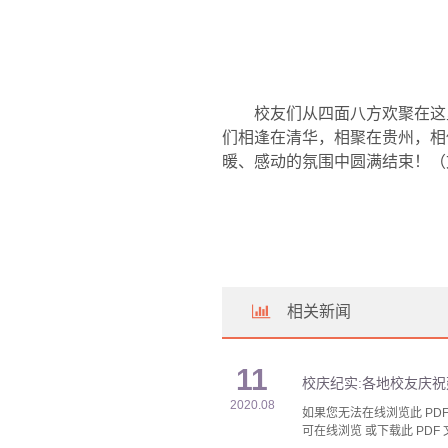
校友们从四面八方欢聚在这
们相逢在清华，相聚在贵州，相
暖、感动的氛围中圆满结束！
（
相关新闻
11
校庆纪实:各地校友庆祝
2020.08
如果您无法在线浏览此 PDF 
可在线浏览 或下载此 PDF 