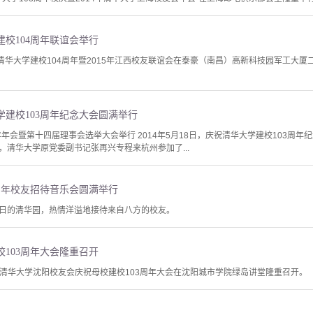
校104周年联谊会举行
清华大学建校104周年暨2015年江西校友联谊会在泰豪（南昌）高新科技园军工大厦
建校103周年纪念大会圆满举行
年年会暨第十四届理事会选举大会举行 2014年5月18日，庆祝清华大学建校103周
，清华大学原党委副书记张再兴专程来杭州参加了...
周年校友招待音乐会圆满举行
日的清华园，热情洋溢地接待来自八方的校友。
103周年大会隆重召开
日，清华大学沈阳校友会庆祝母校建校103周年大会在沈阳城市学院绿岛讲堂隆重召开。