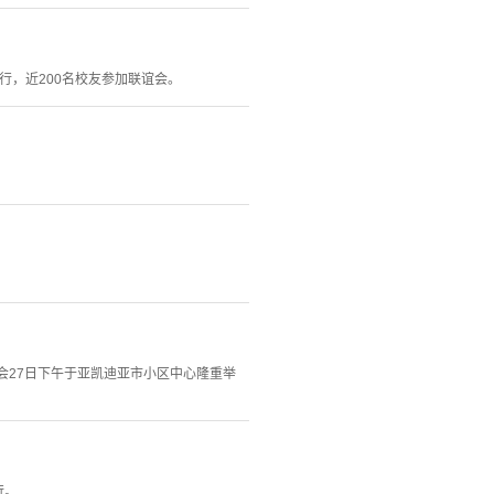
行，近200名校友参加联谊会。
年会27日下午于亚凯迪亚市小区中心隆重举
行。