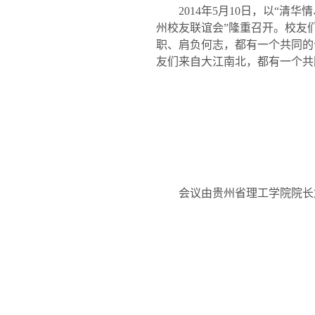
2014
年
5
月
10
日，以“清华
州校友联谊会”隆重召开。校友
职、肩负何志，都有一个共同的
友们来自大江南北，都有一个共
会议由贵州省理工学院院长