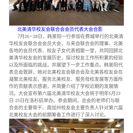
校友文苑
三创大赛
会长致辞
校友讲坛
实用信息
总会章程
北美清华校友会联合会会员代表大会合影
7
月
—
日，韩景阳一行参加在费城举行的北美清
26
28
校友视界
理事会名单
华校友会联合会会员大会，与来自联合会的理事、北美
各地的会员代表、校友子女代表相聚一堂，共同回顾北
制度法规
美清华校友会的发展历史，探讨校友工作所积累的经验
以及所面临的挑战，并展望下一步工作重点。韩景阳代
表总会致辞，她对北美校友会联合会及北美各校友会在
联系我们
凝聚北美校友、服务北美校友、服务母校发展等方面所
作的贡献表示感谢，并简要介绍了学校近期的发展情
况。大会宣布第六届北美清华校友大会将于明年
月
5
23
日
日在洛杉矶举办。参会期间，总会的老师们与联
-25
合会的主要骨干、南加州校友会主要负责人针对第六届
北美校友大会的前期筹备工作进行了深入讨论。