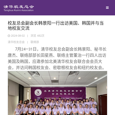
校友联络
回馈母校
地区联络
校友总会副会长韩景阳一行出访美国、韩国并与当
地校友交流
2024-08-02
|
浏览
482
次
媒体平台
年级联络
捐赠项目
清华校友总会
|
联络部
7
月
—
日，清华校友总会副会长韩景阳、秘书长
24
31
百年清华
院系校友工作
捐赠新闻
《清华校友通讯》
唐杰、联络部部长田星燕、联络主管董治一行四人出访
美国及韩国，应邀参加北美清华校友会联合会会员大
会，并访问韩国校友会、密歇根校友会和纽约校友会。
校友服务
专业委员会
捐赠纪事
《水木清华》
清华人物
校友总会
兴趣群体
捐赠方法
我要订阅
清华故事
终身学习
关闭
西南联大校友会
义工计划
新媒体平台
青春风采
信息化服务
总会简介