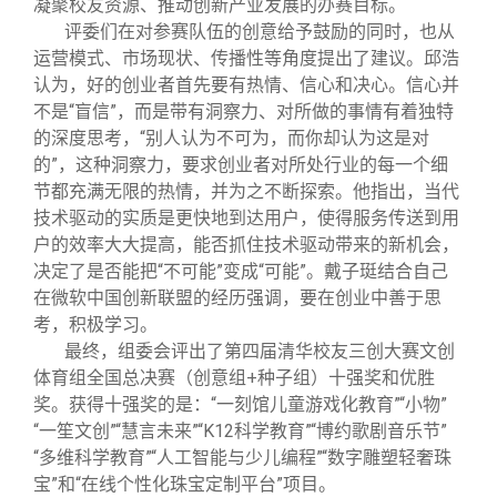
凝聚校友资源、推动创新产业发展的办赛目标。
评委们在对参赛队伍的创意给予鼓励的同时，也从
运营模式、市场现状、传播性等角度提出了建议。邱浩
认为，好的创业者首先要有热情、信心和决心。信心并
不是“盲信”，而是带有洞察力、对所做的事情有着独特
的深度思考，“别人认为不可为，而你却认为这是对
的”，这种洞察力，要求创业者对所处行业的每一个细
节都充满无限的热情，并为之不断探索。他指出，当代
技术驱动的实质是更快地到达用户，使得服务传送到用
户的效率大大提高，能否抓住技术驱动带来的新机会，
决定了是否能把“不可能”变成“可能”。戴子珽结合自己
在微软中国创新联盟的经历强调，要在创业中善于思
考，积极学习。
最终，组委会评出了第四届清华校友三创大赛文创
体育组全国总决赛（创意组+种子组）十强奖和优胜
奖。获得十强奖的是：“一刻馆儿童游戏化教育”“小物”
“一笙文创”“慧言未来”“K12科学教育”“博约歌剧音乐节”
“多维科学教育”“人工智能与少儿编程”“数字雕塑轻奢珠
宝”和“在线个性化珠宝定制平台”项目。