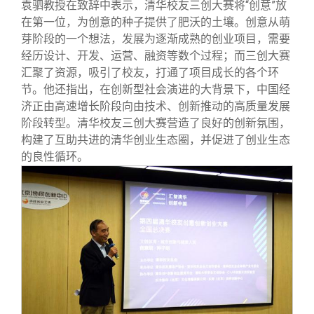
校友文苑
三创大赛
会长致辞
袁驷教授在致辞中表示，清华校友三创大赛将“创意”放
在第一位，为创意的种子提供了肥沃的土壤。创意从萌
芽阶段的一个想法，发展为逐渐成熟的创业项目，需要
校友讲坛
实用信息
总会章程
经历设计、开发、运营、融资等数个过程；而三创大赛
汇聚了资源，吸引了校友，打通了项目成长的各个环
节。他还指出，在创新型社会演进的大背景下，中国经
校友视界
理事会名单
济正由高速增长阶段向由技术、创新推动的高质量发展
阶段转型。清华校友三创大赛营造了良好的创新氛围，
制度法规
构建了互助共进的清华创业生态圈，并促进了创业生态
的良性循环。
联系我们