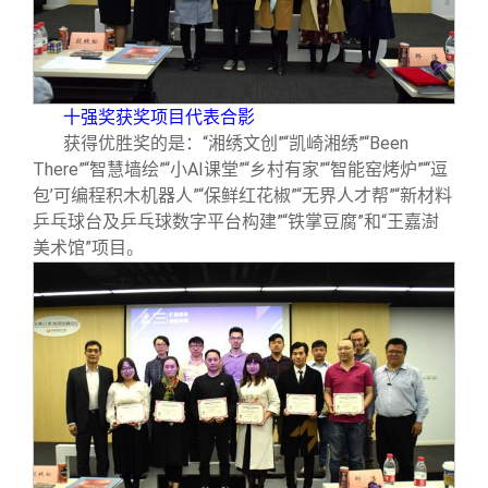
十强奖获奖项目代表合影
获得优胜奖的是：“湘绣文创”“凯崎湘绣”“Been
There”“智慧墙绘”“小AI课堂”“乡村有家”“智能窑烤炉”“‘逗
包’可编程积木机器人”“保鲜红花椒”“无界人才帮”“新材料
乒乓球台及乒乓球数字平台构建”“铁掌豆腐”和“王嘉澍
美术馆”项目。