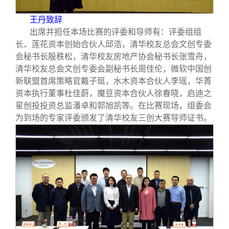
王丹致辞
出席并担任本场比赛的评委和导师有：评委组组
长、莲花资本创始合伙人邱浩，清华校友总会文创专委
会秘书长殷秩松，清华校友房地产协会秘书长张雪舟，
清华校友总会文创专委会副秘书长周佳伦，微软中国创
新联盟首席策略官戴子珽，水木资本合伙人李瑶，华菁
资本执行董事杜佳蔚，魔豆资本合伙人徐春晓，启迪之
星创投投资总监潘卓和郭旭凯等。在比赛现场，组委会
为到场的专家评委颁发了清华校友三创大赛导师证书。