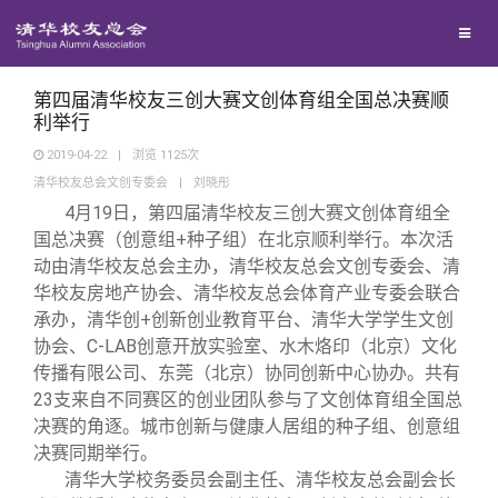
校友联络
回馈母校
地区联络
第四届清华校友三创大赛文创体育组全国总决赛顺
利举行
2019-04-22
|
浏览
1125
次
媒体平台
年级联络
捐赠项目
清华校友总会文创专委会
|
刘晓彤
4
月19日，第四届清华校友三创大赛文创体育组全
百年清华
院系校友工作
捐赠新闻
《清华校友通讯》
国总决赛（创意组+种子组）在北京顺利举行。本次活
动由清华校友总会主办，清华校友总会文创专委会、清
华校友房地产协会、清华校友总会体育产业专委会联合
校友服务
专业委员会
捐赠纪事
《水木清华》
清华人物
承办，清华创+创新创业教育平台、清华大学学生文创
协会、C-LAB创意开放实验室、水木烙印（北京）文化
校友总会
兴趣群体
捐赠方法
我要订阅
清华故事
终身学习
传播有限公司、东莞（北京）协同创新中心协办。共有
23支来自不同赛区的创业团队参与了文创体育组全国总
决赛的角逐。城市创新与健康人居组的种子组、创意组
关闭
西南联大校友会
义工计划
新媒体平台
青春风采
信息化服务
总会简介
决赛同期举行。
清华大学校务委员会副主任、清华校友总会副会长