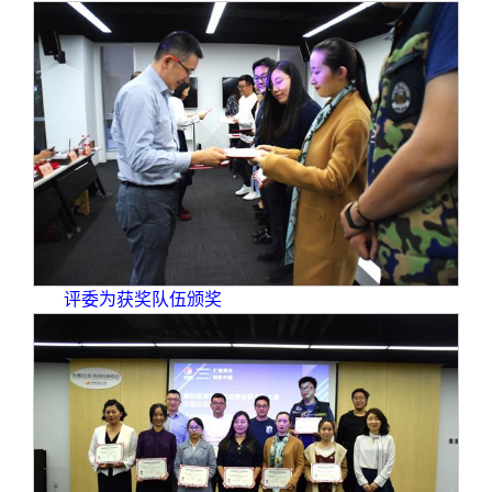
评委为获奖队伍颁奖