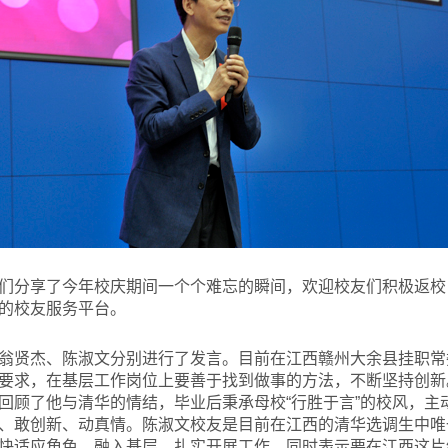
们分享了今年校庆期间一个个难忘的瞬间，欢迎校友们积极返校
的校友服务平台。
翁贤杰、陈淑文分别进行了发言。目前在江西赣州大余县挂职常
要求，在基层工作岗位上要善于找到做事的方法，不断坚持创新
回顾了他与清华的情结，毕业后秉承母校“行胜于言”的校风，主
、敢创新、动真情。陈淑文校友是目前在江西的清华选调生中唯
快适应角色，融入基层，扎实开展工作，同时表示要在江西这片