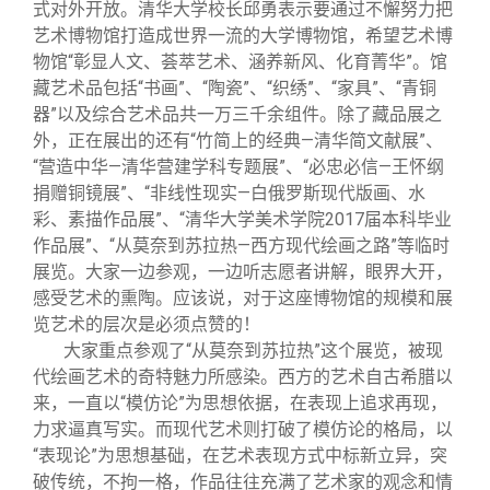
式对外开放。清华大学校长邱勇表示要通过不懈努力把
艺术博物馆打造成世界一流的大学博物馆，希望艺术博
物馆“彰显人文、荟萃艺术、涵养新风、化育菁华”。馆
藏艺术品包括“书画”、“陶瓷”、“织绣”、“家具”、“青铜
器”以及综合艺术品共一万三千余组件。除了藏品展之
外，正在展出的还有“竹简上的经典—清华简文献展”、
“营造中华—清华营建学科专题展”、“必忠必信—王怀纲
捐赠铜镜展”、“非线性现实—白俄罗斯现代版画、水
彩、素描作品展”、“清华大学美术学院2017届本科毕业
作品展”、“从莫奈到苏拉热—西方现代绘画之路”等临时
展览。大家一边参观，一边听志愿者讲解，眼界大开，
感受艺术的熏陶。应该说，对于这座博物馆的规模和展
览艺术的层次是必须点赞的！
大家重点参观了“从莫奈到苏拉热”这个展览，被现
代绘画艺术的奇特魅力所感染。西方的艺术自古希腊以
来，一直以“模仿论”为思想依据，在表现上追求再现，
力求逼真写实。而现代艺术则打破了模仿论的格局，以
“表现论”为思想基础，在艺术表现方式中标新立异，突
破传统，不拘一格，作品往往充满了艺术家的观念和情