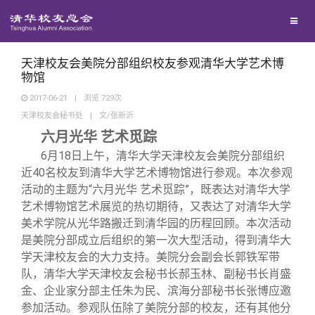
校友联络
回馈母校
地区联络
天津校友会美院分部组织校友参观清华大学艺术博
物馆
2017-06-21
|
浏览
729
次
媒体平台
年级联络
捐赠项目
天津校友会秘书处
|
文/张新沂
六月光华 艺术觅踪
百年清华
院系校友工作
捐赠新闻
《清华校友通讯》
6
月18日上午，清华大学天津校友会美院分部组织
近40名校友到清华大学艺术博物馆进行参观。本次参观
活动的主题为“六月光华 艺术觅踪”，既表达对清华大学
校友服务
专业委员会
捐赠纪事
《水木清华》
清华人物
艺术博物馆艺术展览的热切期待，又表达了对清华大学
美术学院从光华路搬迁到清华园的历程回顾。本次活动
校友总会
兴趣群体
捐赠方法
我要订阅
清华故事
终身学习
是美院分部成立后组织的第一次大型活动，得到清华大
学天津校友会的大力支持。美院分会副会长郭铁军带
队，清华大学天津校友会秘书长郝玉林、副秘书长肖盛
关闭
西南联大校友会
义工计划
新媒体平台
青春风采
信息化服务
总会简介
金、企业家分部主任朱为民、滨海分部秘书长张博应邀
参加活动。参观队伍除了美院分部的校友，还有其他分