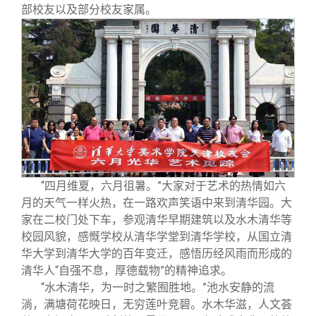
校友文苑
三创大赛
会长致辞
部校友以及部分校友家属。
校友讲坛
实用信息
总会章程
校友视界
理事会名单
制度法规
联系我们
“四月维夏，六月徂暑。”大家对于艺术的热情如六
月的天气一样火热，在一路欢声笑语中来到清华园。大
家在二校门处下车，参观清华早期建筑以及水木清华等
校园风貌，感慨学校从清华学堂到清华学校，从国立清
华大学到清华大学的百年变迁，感悟历经风雨而形成的
清华人“自强不息，厚德载物”的精神追求。
“水木清华，为一时之繁囿胜地。”池水安静的流
淌，满塘荷花映日，无穷莲叶竞碧。水木华滋，人文荟