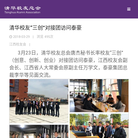
校友联络
回馈母校
地区联络
清华校友“三创”对接团访问泰豪
2018-03-29
|
浏览
495
次
江西校友会
|
媒体平台
年级联络
捐赠项目
3
月23日，清华校友总会唐杰秘书长率校友“三创”
（创意、创新、创业）对接团访问泰豪，江西校友会副
百年清华
院系校友工作
捐赠新闻
《清华校友通讯》
会长、江西省人大常委会原副主任万学文，泰豪集团总
裁李华等见面交流。
校友服务
专业委员会
捐赠纪事
《水木清华》
清华人物
校友总会
兴趣群体
捐赠方法
我要订阅
清华故事
终身学习
关闭
西南联大校友会
义工计划
新媒体平台
青春风采
信息化服务
总会简介