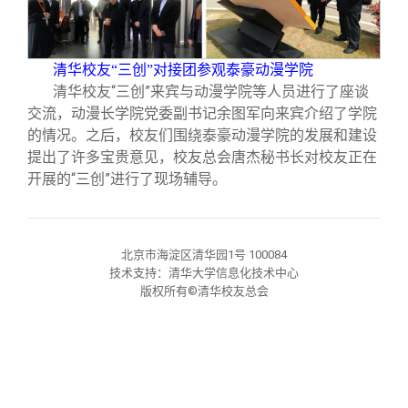
校友文苑
三创大赛
会长致辞
校友讲坛
实用信息
总会章程
清华校友“三创”对接团参观泰豪动漫学院
清华校友“三创”来宾与动漫学院等人员进行了座谈
交流，动漫长学院党委副书记余图军向来宾介绍了学院
校友视界
理事会名单
的情况。之后，校友们围绕泰豪动漫学院的发展和建设
提出了许多宝贵意见，校友总会唐杰秘书长对校友正在
制度法规
开展的“三创”进行了现场辅导。
联系我们
北京市海淀区清华园1号 100084
技术支持：清华大学信息化技术中心
版权所有©清华校友总会