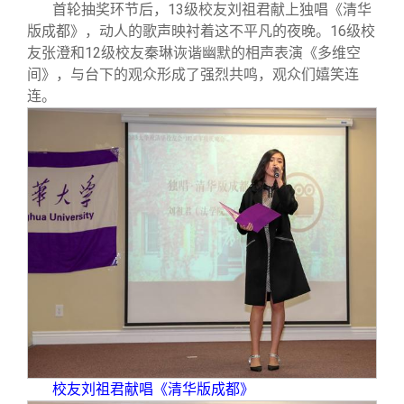
首轮抽奖环节后，13级校友刘祖君献上独唱《清华
版成都》，动人的歌声映衬着这不平凡的夜晚。16级校
友张澄和12级校友秦琳诙谐幽默的相声表演《多维空
间》，与台下的观众形成了强烈共鸣，观众们嬉笑连
连。
校友刘祖君献唱《清华版成都》