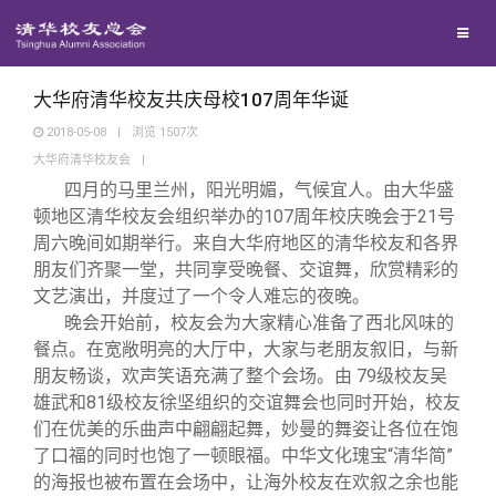
校友联络
回馈母校
地区联络
大华府清华校友共庆母校107周年华诞
2018-05-08
|
浏览
1507
次
大华府清华校友会
|
媒体平台
年级联络
捐赠项目
四月的马里兰州，阳光明媚，气候宜人。由大华盛
顿地区清华校友会组织举办的107周年校庆晚会于21号
百年清华
院系校友工作
捐赠新闻
《清华校友通讯》
周六晚间如期举行。来自大华府地区的清华校友和各界
朋友们齐聚一堂，共同享受晚餐、交谊舞，欣赏精彩的
文艺演出，并度过了一个令人难忘的夜晚。
校友服务
专业委员会
捐赠纪事
《水木清华》
清华人物
晚会开始前，校友会为大家精心准备了西北风味的
餐点。在宽敞明亮的大厅中，大家与老朋友叙旧，与新
校友总会
兴趣群体
捐赠方法
我要订阅
清华故事
终身学习
朋友畅谈，欢声笑语充满了整个会场。由 79级校友吴
雄武和81级校友徐坚组织的交谊舞会也同时开始，校友
们在优美的乐曲声中翩翩起舞，妙曼的舞姿让各位在饱
关闭
西南联大校友会
义工计划
新媒体平台
青春风采
信息化服务
总会简介
了口福的同时也饱了一顿眼福。中华文化瑰宝“清华简”
的海报也被布置在会场中，让海外校友在欢叙之余也能