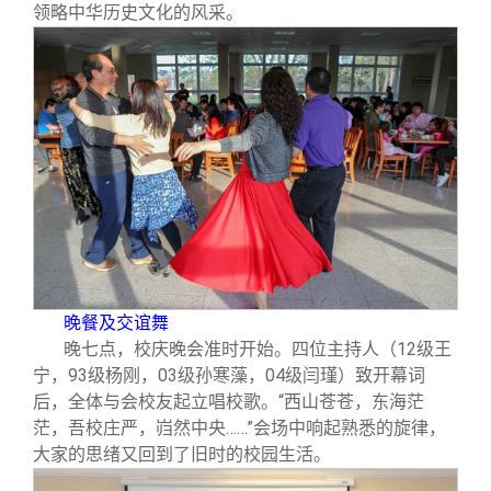
校友文苑
三创大赛
会长致辞
领略中华历史文化的风采。
校友讲坛
实用信息
总会章程
校友视界
理事会名单
制度法规
联系我们
晚餐及交谊舞
晚七点，校庆晚会准时开始。四位主持人（12级王
宁，93级杨刚，03级孙寒藻，04级闫瑾）致开幕词
后，全体与会校友起立唱校歌。“西山苍苍，东海茫
茫，吾校庄严，岿然中央……”会场中响起熟悉的旋律，
大家的思绪又回到了旧时的校园生活。