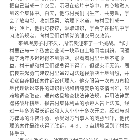
把自己当成一个农民，沉浸在这片宁静中，真心地融入
到这个集体中。白天，他与村民们同生产、共劳动，学
会了放电影、收割蔬菜、清理下水道，与村民打成一
片；晚上，他挑灯夜读，汲取知识，学会了在报纸中学
习政策规定，向村民们讲解党的强农惠农政策。
来到坝房子村不久，周倍良迎来了一个挑战。当时
村里正与一个私营企业就一块承包土地闹着纠纷，问题
拖了两年多迟迟得不到解决。眼看着村里土地不能收
益，村干部和村民们都急得不得了，但都束手无策。周
倍良鼓起勇气建议村里通过司法途径解决土地纠纷，并
毛遂自荐担任案件诉讼代理人。他克服第一次真刀真枪
地代理诉讼案件的知识挑战和错综复杂的案情困难，艰
难地调查取证，通宵达旦地查找法律法规，运用法律武
器将破坏耕地、损害村集体利益的承包人告上法庭。经
过一年多的漫长诉讼和大大小小十多次开庭，经过与对
方律师的斗智斗勇、承受对方当事人的威胁恐吓，他代
理的案件最终获得了胜诉，４３．５亩耕地回到了村集
体手中。