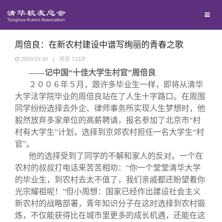
校友联络
回馈母校
地区联络
周倍良：在新农村建设中谱写绚丽的青春之歌
2009-03-30
|
浏览
723
次
——记中国“十佳大学生村官”周倍良
媒体平台
年级联络
捐赠项目
２００６年５月，跟许多毕业生一样，即将从清华
大学法学院毕业的周倍良站在了人生十字路口。在周围
百年清华
院系校友工作
捐赠新闻
《清华校友通讯》
同学纷纷选择去外企、律师事务所实现人生梦想时，他
毅然放弃多家单位的高薪聘请，报名参加了北京市“村
村有大学生”计划，选择到京郊农村担任一名大学生“村
校友服务
专业委员会
捐赠纪事
《水木清华》
清华人物
官”。
他的选择受到了同学的不解和家人的反对。一个在
校友总会
兴趣群体
捐赠方法
我要订阅
清华故事
终身学习
农村的叔叔打电话来苦苦相劝：“你一个堂堂清华大学
的毕业生，到农村去太不值了，我们亲戚都还盼望着你
光宗耀祖呢！”但小周想：国家已经作出建设社会主义
关闭
西南联大校友会
义工计划
新媒体平台
青春风采
信息化服务
总会简介
新农村的战略部署，青年知识分子在这时选择到农村锻
炼，不仅能获得比在城市里更多的成长机遇，还能在这