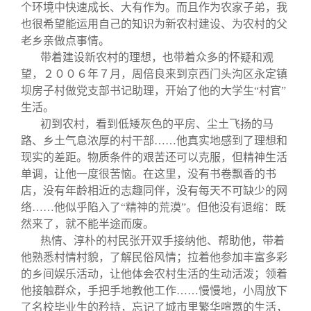
校友文苑
三创大赛
会长致辞
个环境中快速成长、大有作为。而且作为农家子弟，我
也很希望能运用自己的知识为新农村建设、为农村的父
老乡亲做点事情。
校友讲坛
实用信息
总会章程
带着建设新农村的理想，也带着众多的怀疑和观
望，２００６年７月，周倍良来到京西门头沟区永定镇
校友视界
理事会名单
坝房子村做党支部书记助理，开始了他的大学生“村官”
生活。
初到农村，看到低矮灰色的平房、尘土飞扬的马
制度法规
路、乡土气息浓厚的村干部……他真实地感到了理想和
现实的差距。物质条件的艰苦还可以克服，但精神生活
联系我们
单调，让他一度很苦恼。在这里，没有书卷飘香的书
店，没有年龄相近的志趣同伴，没有每天不可缺少的网
络……他似乎陷入了“精神的荒漠”。但他没有退缩：既
然来了，就不能半途而废。
热情、淳朴的村民张开双手接纳他、帮助他，带着
他熟悉村情村貌，了解民俗风情；拉着他参加丰富多彩
的乡间娱乐活动，让他体会农村生活的生动活泼；领着
他接触群众，手把手地教他工作……慢慢地，小周放下
了名校毕业生的矜持，忘记了城市里繁华喧嚣的生活，