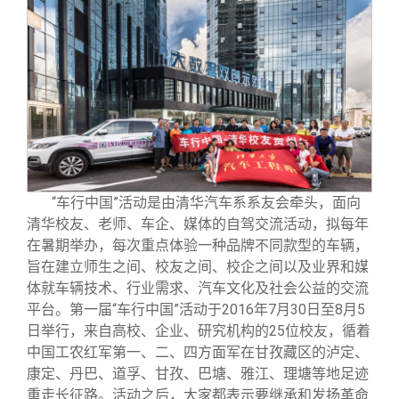
“车行中国”活动是由清华汽车系系友会牵头，面向
清华校友、老师、车企、媒体的自驾交流活动，拟每年
在暑期举办，每次重点体验一种品牌不同款型的车辆，
旨在建立师生之间、校友之间、校企之间以及业界和媒
体就车辆技术、行业需求、汽车文化及社会公益的交流
平台。第一届“车行中国”活动于2016年7月30日至8月5
日举行，来自高校、企业、研究机构的25位校友，循着
中国工农红军第一、二、四方面军在甘孜藏区的泸定、
康定、丹巴、道孚、甘孜、巴塘、雅江、理塘等地足迹
重走长征路。活动之后，大家都表示要继承和发扬革命