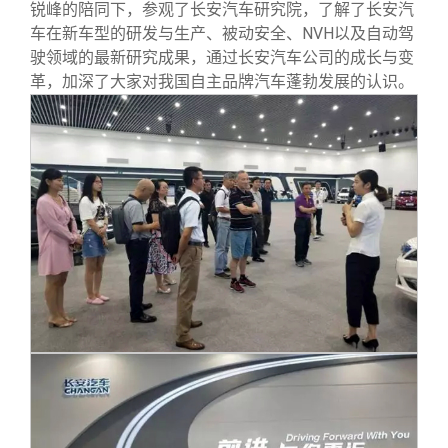
校友文苑
三创大赛
会长致辞
锐峰的陪同下，参观了长安汽车研究院，了解了长安汽
车在新车型的研发与生产、被动安全、NVH以及自动驾
驶领域的最新研究成果，通过长安汽车公司的成长与变
校友讲坛
实用信息
总会章程
革，加深了大家对我国自主品牌汽车蓬勃发展的认识。
校友视界
理事会名单
制度法规
联系我们