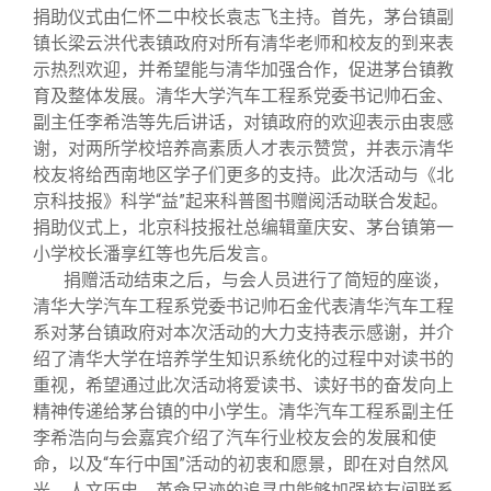
捐助仪式由仁怀二中校长袁志飞主持。首先，茅台镇副
镇长梁云洪代表镇政府对所有清华老师和校友的到来表
示热烈欢迎，并希望能与清华加强合作，促进茅台镇教
育及整体发展。清华大学汽车工程系党委书记帅石金、
副主任李希浩等先后讲话，对镇政府的欢迎表示由衷感
谢，对两所学校培养高素质人才表示赞赏，并表示清华
校友将给西南地区学子们更多的支持。此次活动与《北
京科技报》科学“益”起来科普图书赠阅活动联合发起。
捐助仪式上，北京科技报社总编辑童庆安、茅台镇第一
小学校长潘享红等也先后发言。
捐赠活动结束之后，与会人员进行了简短的座谈，
清华大学汽车工程系党委书记帅石金代表清华汽车工程
系对茅台镇政府对本次活动的大力支持表示感谢，并介
绍了清华大学在培养学生知识系统化的过程中对读书的
重视，希望通过此次活动将爱读书、读好书的奋发向上
精神传递给茅台镇的中小学生。清华汽车工程系副主任
李希浩向与会嘉宾介绍了汽车行业校友会的发展和使
命，以及“车行中国”活动的初衷和愿景，即在对自然风
光、人文历史、革命足迹的追寻中能够加强校友间联系