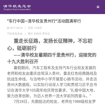
校友联络
回馈母校
地区联络
“车行中国—清华校友贵州行”活动圆满举行
2017-08-24
|
浏览
1258
次
汽车系校友会
|
照片 刘向东 罗中云
媒体平台
年级联络
捐赠项目
重走长征路，发扬长征精神，不忘初
心，砥砺前行
百年清华
院系校友工作
捐赠新闻
《清华校友通讯》
——清华校友暑期四千里贵州行，迎接党的
十九大胜利召开
校友服务
专业委员会
捐赠纪事
《水木清华》
清华人物
暑假期间，汽车工程系及支持汽车行业校友发展的
老师和校友由重庆自驾深入贵州，重走红色经典路线及
校友总会
兴趣群体
捐赠方法
我要订阅
清华故事
终身学习
抗战生命线，与当地中小学开展爱心捐书活动，并走访
贵州大数据局，以实际行动深入学习和贯彻习近平总书
记在清华大学105周年校庆贺信要求，“扎根中国大地，
关闭
西南联大校友会
义工计划
新媒体平台
青春风采
信息化服务
总会简介
聚力改革创新，为迈入世界一流大学前列而奋斗。”
7
月28日，先期抵达的校友、老师在1988级校友罗