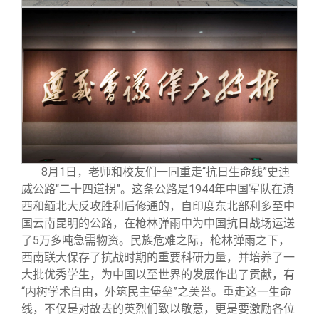
8
月1日，老师和校友们一同重走“抗日生命线”史迪
威公路“二十四道拐”。这条公路是1944年中国军队在滇
西和缅北大反攻胜利后修通的，自印度东北部利多至中
国云南昆明的公路，在枪林弹雨中为中国抗日战场运送
了5万多吨急需物资。民族危难之际，枪林弹雨之下，
西南联大保存了抗战时期的重要科研力量，并培养了一
大批优秀学生，为中国以至世界的发展作出了贡献，有
“内树学术自由，外筑民主堡垒”之美誉。重走这一生命
线，不仅是对故去的英烈们致以敬意，更是要激励各位