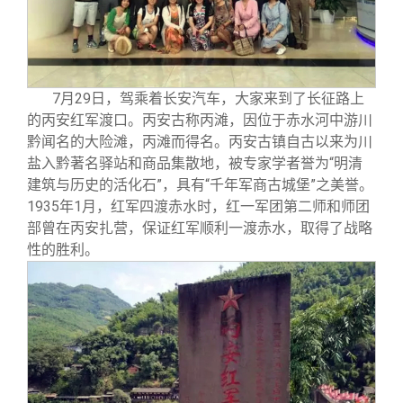
7
月29日，驾乘着长安汽车，大家来到了长征路上
的丙安红军渡口。丙安古称丙滩，因位于赤水河中游川
黔闻名的大险滩，丙滩而得名。丙安古镇自古以来为川
盐入黔著名驿站和商品集散地，被专家学者誉为“明清
建筑与历史的活化石”，具有“千年军商古城堡”之美誉。
1935年1月，红军四渡赤水时，红一军团第二师和师团
部曾在丙安扎营，保证红军顺利一渡赤水，取得了战略
性的胜利。