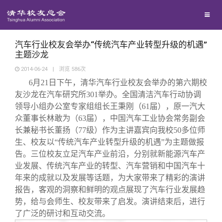
校友联络
回馈母校
地区联络
汽车行业校友会举办“传统汽车产业转型升级的机遇”
主题沙龙
2014-06-24
|
浏览
586
次
媒体平台
年级联络
捐赠项目
6月21日下午，清华汽车行业校友会举办的第六期校
友沙龙在汽车研究所301举办。全国清洁汽车行动协调
百年清华
院系校友工作
捐赠新闻
《清华校友通讯》
领导小组办公室专家组组长王秉刚（61届），原一汽大
众董事长林敢为（63届），中国汽车工业协会常务副会
长兼秘书长董扬（77级）作为主讲嘉宾向我校50多位师
校友服务
专业委员会
捐赠纪事
《水木清华》
清华人物
生、校友以“传统汽车产业转型升级的机遇”为主题做报
告。三位校友立足汽车产业前沿，分别就新能源汽车产
校友总会
兴趣群体
捐赠方法
我要订阅
清华故事
终身学习
业发展、传统汽车产业的转型、汽车营销和中国汽车十
年来的成就以及发展等话题，为大家带来了精彩的演讲
报告，客观的洞察和鲜明的观点展现了汽车行业发展趋
关闭
西南联大校友会
义工计划
新媒体平台
青春风采
信息化服务
总会简介
势，给与会师生、校友带来了启发。演讲结束后，进行
了广泛的研讨和互动交流。