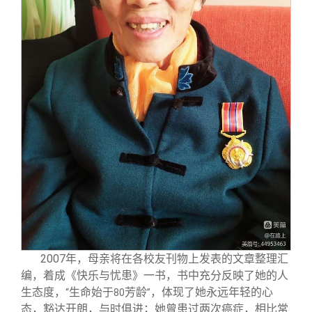
2007
年，母亲将在各校友刊物上发表的文章整理汇
编，着成《快乐与忧患》一书，书中充分反映了她的人
生态度，
生命始于
芳龄
，体现了她永远年轻的心
“
80
”
态，豁达开朗，与时俱进；她曾患过两次癌症，相比常