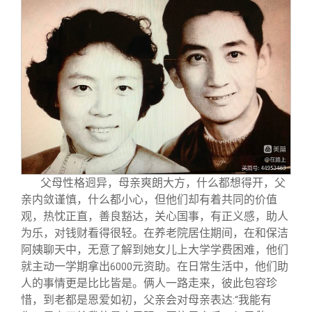
父母性格迥异，母亲爽朗大方，什么都想得开，父
亲内敛谨慎，什么都小心，但他们却有着共同的价值
观，热忱正直，善良豁达，关心国事，有正义感，助人
为乐，对钱财看得很轻。在养老院居住期间，在和保洁
阿姨聊天中，无意了解到她女儿上大学学费困难，他们
就主动一学期拿出
元资助。在日常生活中，他们助
6000
人的事情更是比比皆是。俩人一路走来，彼此包容珍
惜，到老都是恩爱如初，父亲会对母亲表达
我能有
:“