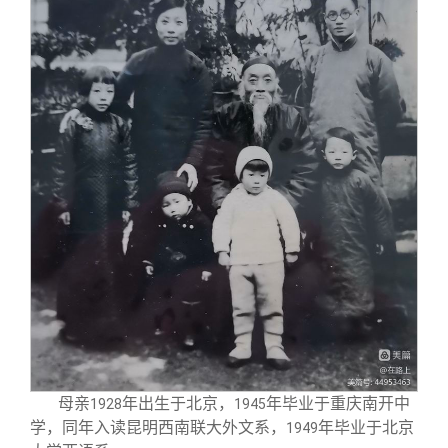
关闭
义工计划
新媒体平台
青春风采
信息化服务
总会简介
校友文苑
三创大赛
会长致辞
校友讲坛
实用信息
总会章程
校友视界
理事会名单
制度法规
联系我们
母亲
年出生于北京，
年毕业于重庆南开中
1928
1945
学，同年入读昆明西南联大外文系，
年毕业于北京
1949