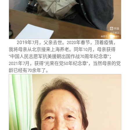
2019
年
月，父亲去世。
年春节，顶着疫情，
7
2020
我将母亲从北京接来上海养老。同年
月，母亲获得
10
中国人民志愿军抗美援朝出国作战
周年纪念章
；
“
70
”
年
月，获得
光荣在党
年纪念章
，当然母亲的党
2021
7
“
50
”
龄已经有
余年了。
70