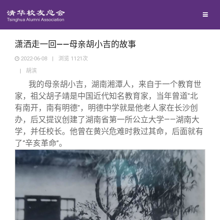
兴趣群体
西南联大校友会
潇洒走一回——母亲胡小吉的故事
2022-06-08
|
浏览
1121
次
|
胡滨
回馈母校
我的母亲胡小吉，湖南湘潭人，来自于一个教育世
家，祖父胡子靖是中国近代知名教育家，当年曾道
北
"
媒体平台
捐赠项目
有南开，南有明德
，明德中学就是他老人家在长沙创
"
办，后又提议创建了湖南省第一所公立大学——湖南大
学，并任校长。他曾在黄兴危难时救过其命，后面就有
百年清华
捐赠新闻
《清华校友通讯》
了
辛亥革命
。
“
”
校友服务
捐赠纪事
《水木清华》
清华人物
校友总会
捐赠方法
我要订阅
清华故事
终身学习