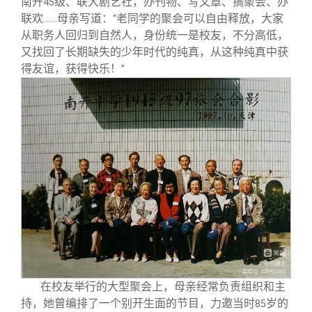
南开
级、联大剧艺社，办刊物、写文章、搞聚会、办
45
联欢……母亲写道：
老同学的聚会可以自由释放，大家
“
从职务人回归到自然人，身份统一是校友，不分高低，
又找回了长期缺失的少年时代的纯真，从这种纯真中获
得友谊，获得快乐！
”
在校友举行的大型聚会上，母亲经常负责组织和主
持，她曾编排了一个别开生面的节目，力邀当时
岁的
85