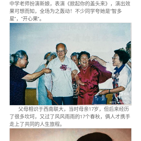
中学老师扮演新娘，表演《掀起你的盖头来》，演出效
果可想而知，全场为之轰动！不少同学夸她是
智多
“
星
，
开心果
。
”
“
”
父母相识于西南联大，当时母亲
岁，但后来经历
17
了很多坎坷，又过了风风雨雨的
个春秋，俩人才携手
17
走上了共同的人生旅程。