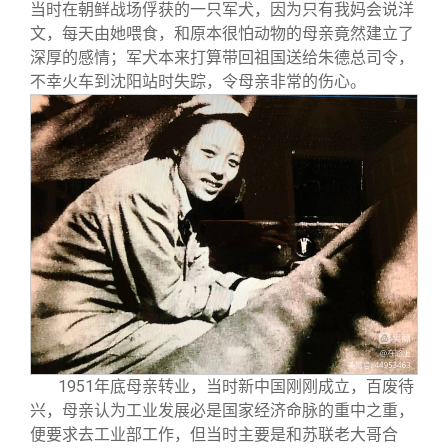
当时在朝鲜战场俘获的一只军犬，因为只有我妈会说洋
文，每天由她喂食，和原本很怕动物的母亲竟然建立了
深厚的感情；军犬本来打算带回祖国送给朱德总司令，
不幸火车到沈阳站时失踪，令母亲非常的伤心。
1951
年底母亲转业，当时新中国刚刚成立，百废待
兴，母亲认为工业发展必是国家经济命脉的重中之重，
便要求去工业部工作，但当时主要是和苏联老大哥合