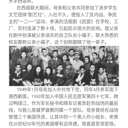
大学西语系。
在西南联大期间，母亲和父亲共同参加了进步学生
文艺团体“剧艺社”，入社不久，便投入了反内战、争民
主的“一二•一”运动，参演的活报剧《凯旋》在学校、工
厂、农村连演了数十场，引起民众很大的反响。我父亲
在剧中扮演被父亲误杀的自卫队长小福子，联大熟悉的
校友都称父亲小福子，这个别称跟随了他一辈子。
1949
年
月母亲加入中共地下党，同年
月参军南下
1
4
湘西剿匪。
年加入中国人民志愿军第四十七军，跨
1950
过鸭绿江，作为军长秘书和随军记者奔赴到战场的最前
线，与救儿英雄罗盛教同属一个部队。母亲曾经在战场
管理三个美国俘虏，让其中的一个黑人作小组长，老黑
在
世纪
年代的美国哪有这待遇，简直是受宠若惊。
20
50