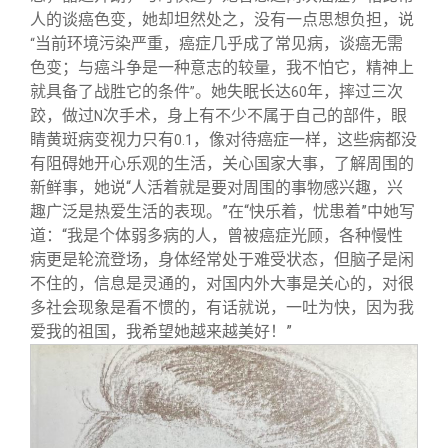
人的谈癌色变，她却坦然处之，没有一点思想负担，说
当前环境污染严重，癌症几乎成了常见病，谈癌无需
“
色变；与癌斗争是一种意志的较量，我不怕它，精神上
就具备了战胜它的条件
。她失眠长达
年，摔过三次
”
60
跤，做过
次手术，身上有不少不属于自己的部件，眼
N
睛黄斑病变视力只有
，像对待癌症一样，这些病都没
0.1
有阻碍她开心乐观的生活，关心国家大事，了解周围的
新鲜事，她说“人活着就是要对周围的事物感兴趣，兴
趣广泛是热爱生活的表现。”在“快乐着，忧患着”中她写
道：“我是个体弱多病的人，曾被癌症光顾，各种慢性
病更是轮流登场，身体经常处于难受状态，但脑子是闲
不住的，信息是灵通的，对国内外大事是关心的，对很
多社会现象是看不惯的，有话就说，一吐为快，因为我
爱我的祖国，我希望她越来越美好！”