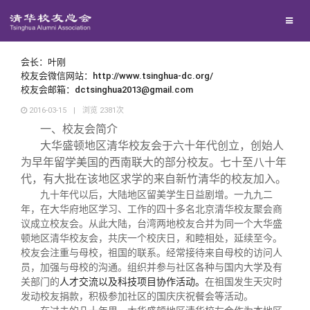
兴趣群体
西南联大校友会
会长：叶刚
校友会微信网站：http://www.tsinghua-dc.org/
校友会邮箱：dctsinghua2013@gmail.com
回馈母校
2016-03-15
|
浏览
2381
次
一、校友会简介
媒体平台
捐赠项目
大华盛顿地区清华校友会于六十年代创立，创始人
为早年留学美国的西南联大的部分校友。七十至八十年
代，有大批在该地区求学的来自新竹清华的校友加入。
百年清华
捐赠新闻
《清华校友通讯》
九十年代以后，大陆地区留美学生日益剧增。一九九二
年，在大华府地区学习、工作的四十多名北京清华校友聚会商
议成立校友会。从此大陆，台湾两地校友合并为同一个大华盛
校友服务
捐赠纪事
《水木清华》
清华人物
顿地区清华校友会，共庆一个校庆日，和睦相处，延续至今。
校友会注重与母校，祖国的联系。经常接待来自母校的访问人
员，加强与母校的沟通。组织并参与社区各种与国内大学及有
校友总会
捐赠方法
我要订阅
清华故事
终身学习
关部门的
人才交流以及科技项目协作活动。
在祖国发生天灾时
发动校友捐款，积极参加社区的国庆庆祝餐会等活动。