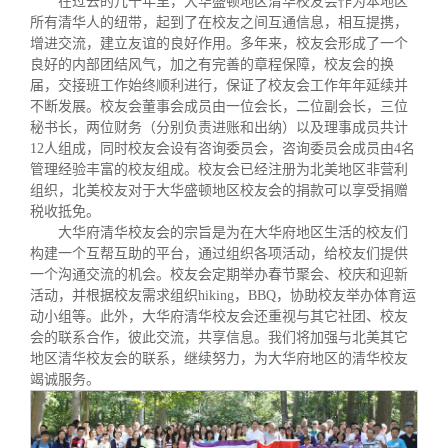
在过去的几十年里，大华盛顿地区清华校友会作为本地区
关闭
义工计划
新媒体平台
青春风采
信息化服务
总会简介
所有清华人的纽带，起到了在校友之间互通信息，相互提携，
增进交流，建立友谊的良好作用。多年来，校友会形成了一个
良好的内部团结风气，加之有完善的章程保障，校友会的换
校友文苑
三创大赛
会长致辞
届，交接班工作始终顺利进行，保证了校友会工作年年延续并
不断发展。校友会董事会成员由一位会长，二位副会长，三位
校友讲坛
实用信息
总会章程
秘书长，两位财务（分别负责进账和出纳）以及理事成员共计
12人组成，同时校友会设有咨询委员会，咨询委员会成员由4名
管理经验丰富的校友组成。校友会已经注册为北美地区非营利
校友视界
理事会名单
组织，北美校友对于大华盛顿地区校友会的捐款可以享受捐赠
税收抵免。
大华府清华校友会的宗旨是为在大华府地区生活的校友们
制度法规
构建一个互帮互助的平台，通过组织各项活动，给校友们提供
一个沟通交流的机会。校友会定期举办春节聚会、校庆和迎新
活动，并根据校友需求组织hiking，BBQ，协助校友举办体育运
联系我们
动小组等。此外，大华府清华校友会还重视与其它社团、校友
会的联系合作，彼此交流，共享信息。我们将加强与北美其它
地区清华校友会的联系，继续努力，为大华府地区的清华校友
竭诚服务。