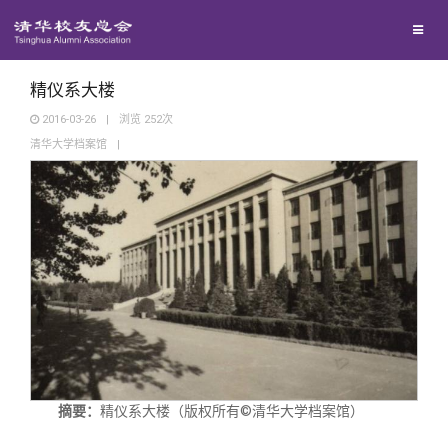
兴趣群体
西南联大校友会
精仪系大楼
2016-03-26
|
浏览
252
次
清华大学档案馆
|
回馈母校
媒体平台
捐赠项目
百年清华
捐赠新闻
《清华校友通讯》
校友服务
捐赠纪事
《水木清华》
清华人物
校友总会
捐赠方法
我要订阅
清华故事
终身学习
摘要：
精仪系大楼（版权所有©清华大学档案馆）