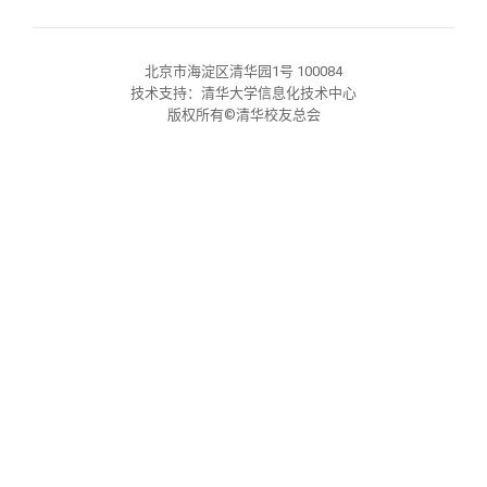
关闭
义工计划
新媒体平台
青春风采
信息化服务
总会简介
北京市海淀区清华园1号 100084
校友文苑
三创大赛
会长致辞
技术支持：清华大学信息化技术中心
版权所有©清华校友总会
校友讲坛
实用信息
总会章程
校友视界
理事会名单
制度法规
联系我们