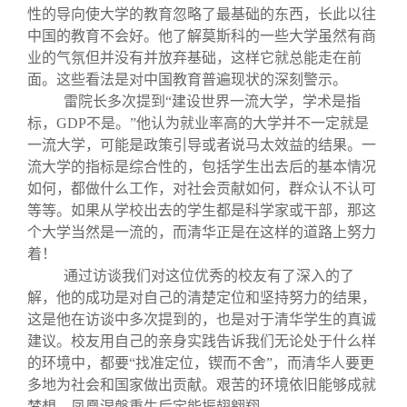
性的导向使大学的教育忽略了最基础的东西，长此以往
中国的教育不会好。他了解莫斯科的一些大学虽然有商
业的气氛但并没有并放弃基础，这样它就总能走在前
面。这些看法是对中国教育普遍现状的深刻警示。
雷院长多次提到“建设世界一流大学，学术是指
标，GDP不是。”他认为就业率高的大学并不一定就是
一流大学，可能是政策引导或者说马太效益的结果。一
流大学的指标是综合性的，包括学生出去后的基本情况
如何，都做什么工作，对社会贡献如何，群众认不认可
等等。如果从学校出去的学生都是科学家或干部，那这
个大学当然是一流的，而清华正是在这样的道路上努力
着！
通过访谈我们对这位优秀的校友有了深入的了
解，他的成功是对自己的清楚定位和坚持努力的结果，
这是他在访谈中多次提到的，也是对于清华学生的真诚
建议。校友用自己的亲身实践告诉我们无论处于什么样
的环境中，都要“找准定位，锲而不舍”，而清华人要更
多地为社会和国家做出贡献。艰苦的环境依旧能够成就
梦想，凤凰涅槃重生后定能振翅翱翔。