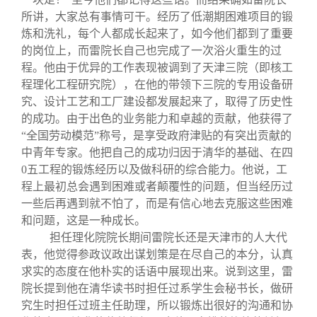
所讲，大家总有事情可干。经历了低潮期困难项目的锻
炼和洗礼，每个人都成长起来了，如今他们都到了重要
的岗位上，而雷院长自己也完成了一次浴火重生的过
程。他由于优异的工作表现被调到了天津三院（即核工
程理化工程研究院），在他的带领下三院的专用设备研
究、设计工艺和工厂建设都发展起来了，取得了历史性
的成功。由于出色的业务能力和卓越的贡献，他获得了
“全国劳动模范”称号，是享受政府津贴的有突出贡献的
中青年专家。他把自己的成功归因于清华的基础、在四
0五工程的锻炼经历以及做科研的综合能力。他说，工
程上最初总会遇到困难或者颠覆性的问题，但当经历过
一些后再遇到就不怕了，而是有信心地去克服这些困难
和问题，这是一种成长。
担任理化院院长期间雷院长还是天津市的人大代
表，他觉得参政议政出谋划策是在尽自己的本分，认真
求实的态度在他朴实的话语中展现出来。说到这里，雷
院长提到他在清华读书时担任过系学生会秘书长，做研
究生时担任过班主任助理，所以锻炼出很好的沟通和协