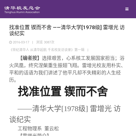
兴趣群体
西南联大校友会
找准位置 锲而不舍 ——清华大学[1978级] 雷增光 访
谈纪实
2016-03-17
|
浏览
3087
次
回馈母校
《世纪清华人 从清华起航 千名校友访谈录》第一辑
|
【编者按】
选择艰苦，心系核工发展国家担当；浴
媒体平台
捐赠项目
火凤凰，终究涅槃重生振翅飞翔。雷增光校友用朴实、
平和的话语为我们讲述了他平凡却不失精彩的人生经
历。
百年清华
捐赠新闻
《清华校友通讯》
找准位置
锲而不舍
校友服务
捐赠纪事
《水木清华》
清华人物
——清华大学[1978
级]
雷增光
访
谈纪实
校友总会
捐赠方法
我要订阅
清华故事
终身学习
工程物理系 董云松
【雷增光简介】