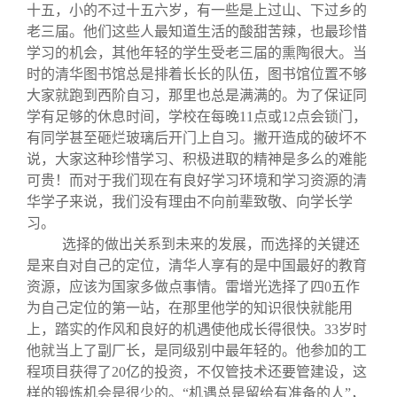
十五，小的不过十五六岁，有一些是上过山、下过乡的
老三届。他们这些人最知道生活的酸甜苦辣，也最珍惜
学习的机会，其他年轻的学生受老三届的熏陶很大。当
时的清华图书馆总是排着长长的队伍，图书馆位置不够
大家就跑到西阶自习，那里也总是满满的。为了保证同
学有足够的休息时间，学校在每晚11点或12点会锁门，
有同学甚至砸烂玻璃后开门上自习。撇开造成的破坏不
说，大家这种珍惜学习、积极进取的精神是多么的难能
可贵！而对于我们现在有良好学习环境和学习资源的清
华学子来说，我们没有理由不向前辈致敬、向学长学
习。
选择的做出关系到未来的发展，而选择的关键还
是来自对自己的定位，清华人享有的是中国最好的教育
资源，应该为国家多做点事情。雷增光选择了四0五作
为自己定位的第一站，在那里他学的知识很快就能用
上，踏实的作风和良好的机遇使他成长得很快。33岁时
他就当上了副厂长，是同级别中最年轻的。他参加的工
程项目获得了20亿的投资，不仅管技术还要管建设，这
样的锻炼机会是很少的。“机遇总是留给有准备的人”，