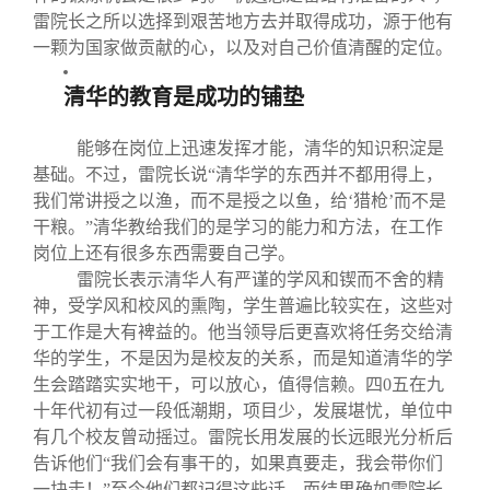
雷院长之所以选择到艰苦地方去并取得成功，源于他有
一颗为国家做贡献的心，以及对自己价值清醒的定位。
清华的教育是成功的铺垫
能够在岗位上迅速发挥才能，清华的知识积淀是
基础。不过，雷院长说“清华学的东西并不都用得上，
我们常讲授之以渔，而不是授之以鱼，给‘猎枪’而不是
干粮。”清华教给我们的是学习的能力和方法，在工作
岗位上还有很多东西需要自己学。
雷院长表示清华人有严谨的学风和锲而不舍的精
神，受学风和校风的熏陶，学生普遍比较实在，这些对
于工作是大有裨益的。他当领导后更喜欢将任务交给清
华的学生，不是因为是校友的关系，而是知道清华的学
生会踏踏实实地干，可以放心，值得信赖。四0五在九
十年代初有过一段低潮期，项目少，发展堪忧，单位中
有几个校友曾动摇过。雷院长用发展的长远眼光分析后
告诉他们“我们会有事干的，如果真要走，我会带你们
一块走！”至今他们都记得这些话。而结果确如雷院长