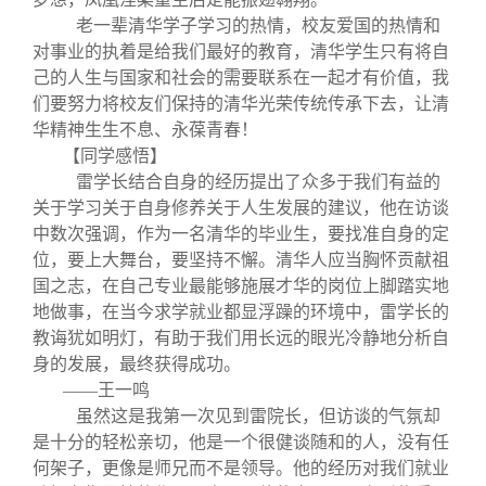
老一辈清华学子学习的热情，校友爱国的热情和
对事业的执着是给我们最好的教育，清华学生只有将自
己的人生与国家和社会的需要联系在一起才有价值，我
们要努力将校友们保持的清华光荣传统传承下去，让清
华精神生生不息、永葆青春！
【同学感悟】
雷学长结合自身的经历提出了众多于我们有益的
关于学习关于自身修养关于人生发展的建议，他在访谈
中数次强调，作为一名清华的毕业生，要找准自身的定
位，要上大舞台，要坚持不懈。清华人应当胸怀贡献祖
国之志，在自己专业最能够施展才华的岗位上脚踏实地
地做事，在当今求学就业都显浮躁的环境中，雷学长的
教诲犹如明灯，有助于我们用长远的眼光冷静地分析自
身的发展，最终获得成功。
——王一鸣
虽然这是我第一次见到雷院长，但访谈的气氛却
是十分的轻松亲切，他是一个很健谈随和的人，没有任
何架子，更像是师兄而不是领导。他的经历对我们就业