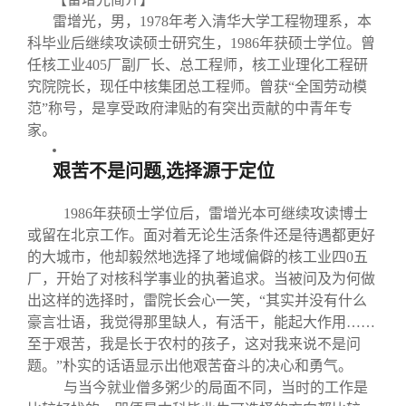
关闭
义工计划
新媒体平台
青春风采
信息化服务
总会简介
雷增光，男，1978
年考入清华大学工程物理系，本
科毕业后继续攻读硕士研究生，1986
年获硕士学位。曾
校友文苑
三创大赛
会长致辞
任核工业405
厂副厂长、总工程师，核工业理化工程研
究院院长，现任中核集团总工程师。曾获“全国劳动模
范”称号，是享受政府津贴的有突出贡献的中青年专
校友讲坛
实用信息
总会章程
家。
艰苦不是问题,选择源于定位
校友视界
理事会名单
1986年获硕士学位后，雷增光本可继续攻读博士
制度法规
或留在北京工作。面对着无论生活条件还是待遇都更好
的大城市，他却毅然地选择了地域偏僻的核工业四0五
厂，开始了对核科学事业的执著追求。当被问及为何做
联系我们
出这样的选择时，雷院长会心一笑，“其实并没有什么
豪言壮语，我觉得那里缺人，有活干，能起大作用……
至于艰苦，我是长于农村的孩子，这对我来说不是问
题。”朴实的话语显示出他艰苦奋斗的决心和勇气。
与当今就业僧多粥少的局面不同，当时的工作是