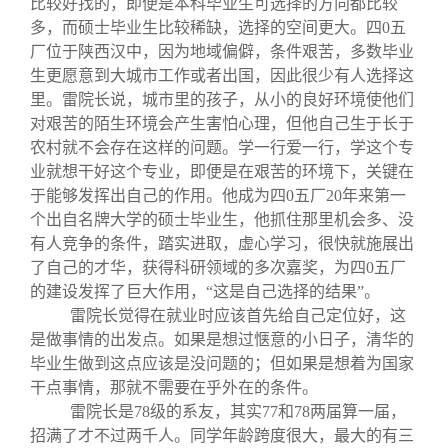
比较好找的，即便是本科毕业生可选择的方向都比较
多，而硕士毕业生比较稀缺，选择的空间更大。四0五
厂位于陕西汉中，因为地域偏僻，条件艰苦，多数毕业
生更愿意到大城市工作或者出国，因此很少有人选择这
里。雷院长说，城市里的孩子，从小的良好环境使他们
对艰苦的陌生环境会产生害怕心理，但他自己生于长于
农村就不会存在这样的问题。学一行爱一行，学这个专
业就想干好这个专业，即便是在艰苦的环境下，关键在
于能够发挥出自己的作用。他成为四0五厂20年来第一
个出自名牌大学的硕士毕业生，他抓住那里机会多、没
有人竞争的条件，踏实进取，虚心学习，很快就施展出
了自己的才华，获得科研领域的多次嘉奖，为四0五厂
的建设发挥了巨大作用，“这是自己选择的结果”。
雷院长觉得在就业时应该首先给自己定位好，这
是做事情的出发点。如果是想过惬意的小日子，清华的
毕业生做到这点应该是没问题的；但如果是想着为国家
干点事情，那就不需要在乎外在的条件。
雷院长是78级的系友，其实77和78两届算一届，
招满了才不过两千人。同学年龄跨度很大，最大的有三