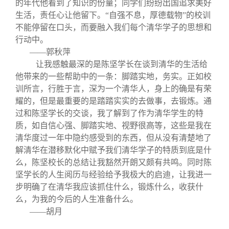
的年代他看到了知识的份量；同学们纷纷出国追求美好
生活，责任心让他留下。“自强不息，厚德载物”的校训
不能停留在口头，而要融入我们每个清华学子的思想和
行动中。
——郭秋萍
让我感触最深的是陈坚学长在谈到清华的生活给
他带来的一些帮助中的一条：脚踏实地，务实。正如校
训所言，行胜于言，深为一个清华人，身上的确是有荣
耀的，但是最重要的是踏踏实实的去做事，去锻炼。通
过和陈坚学长的交谈，我了解到了作为清华学生的特
质，如自信心强、脚踏实地、视野很高等，这些是我在
清华度过一年中隐约感受到的东西，但从没有清楚地了
解清华在潜移默化中赋予我们清华学子的特质到底是什
么，陈坚校长的总结让我豁然开朗又颇有共鸣。同时陈
坚学长的人生阅历与经验给予我极大的启迪，让我进一
步明确了在清华我应该抓住什么，锻炼什么，收获什
么，为我的今后的人生准备什么。
——胡月