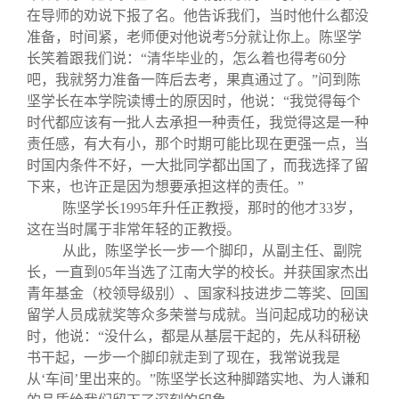
在导师的劝说下报了名。他告诉我们，当时他什么都没
准备，时间紧，老师便对他说考5分就让你上。陈坚学
长笑着跟我们说：“清华毕业的，怎么着也得考60分
吧，我就努力准备一阵后去考，果真通过了。”问到陈
坚学长在本学院读博士的原因时，他说：“我觉得每个
时代都应该有一批人去承担一种责任，我觉得这是一种
责任感，有大有小，那个时期可能比现在更强一点，当
时国内条件不好，一大批同学都出国了，而我选择了留
下来，也许正是因为想要承担这样的责任。”
陈坚学长1995年升任正教授，那时的他才33岁，
这在当时属于非常年轻的正教授。
从此，陈坚学长一步一个脚印，从副主任、副院
长，一直到05年当选了江南大学的校长。并获国家杰出
青年基金（校领导级别）、国家科技进步二等奖、回国
留学人员成就奖等众多荣誉与成就。当问起成功的秘诀
时，他说：“没什么，都是从基层干起的，先从科研秘
书干起，一步一个脚印就走到了现在，我常说我是
从‘车间’里出来的。”陈坚学长这种脚踏实地、为人谦和