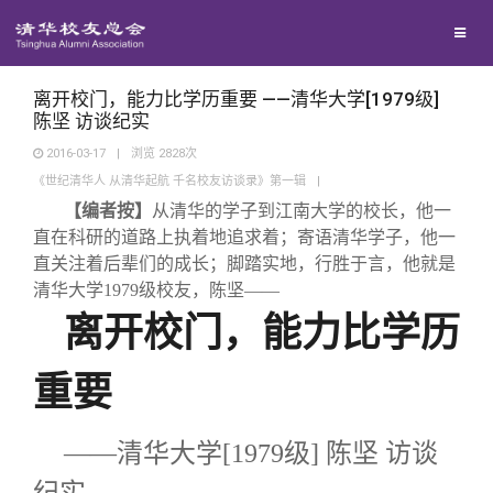
兴趣群体
西南联大校友会
离开校门，能力比学历重要 ——清华大学[1979级]
陈坚 访谈纪实
2016-03-17
|
浏览
2828
次
回馈母校
《世纪清华人 从清华起航 千名校友访谈录》第一辑
|
【编者按】
从清华的学子到江南大学的校长，他一
媒体平台
捐赠项目
直在科研的道路上执着地追求着；寄语清华学子，他一
直关注着后辈们的成长；脚踏实地，行胜于言，他就是
清华大学
1979
级校友，陈坚——
百年清华
捐赠新闻
《清华校友通讯》
离开校门，能力比学历
校友服务
捐赠纪事
《水木清华》
清华人物
重要
校友总会
捐赠方法
我要订阅
清华故事
终身学习
——清华大学[
1979
级]
陈坚
访谈