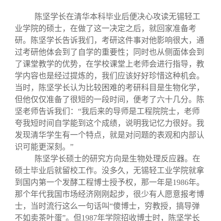
陈坚学长在清华本科毕业后便决心攻读无锡轻工
业学院的硕士，在做了这一决定之后，就回家准备考
研。陈坚学长告诉我们，考研这件事对他影响很大，通
过考研他体会到了自学的重要性；同时也从侧面体会到
了课堂教学的优势，在学校课堂上老师会进行指导，教
学内容也是经过提炼的，我们应该好好珍惜这种机会。
当时，陈坚学长认为比较困难的考研科目是生物化学，
但他仅仅准备了很短的一段时间，便考了六十几分。陈
坚老师告诉我们：“我后来的导师是工程院院士，老师
夸我短时间自学能到这个成绩，说明我记忆力很好。我
发现清华学生有一个特点，就是对问题的表观和内部认
识可能更深刻。”
陈坚学长硕士的研究方向是生物处理反应器。在
硕士毕业后就留校工作。没多久，无锡轻工业学院就拿
到国内第一个发酵工程博士授予权，那一年是1986年。
那个年代我国市场经济刚刚起步，很少有人愿意报考博
士，当时流行这么一句话叫“傻博士，穷教授，搞导弹
不如卖茶叶蛋”。但1987年学院招收博士时，陈坚学长