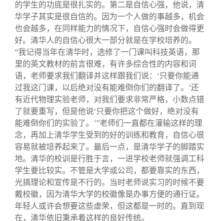
的学生的功底是很扎实的。第二是自信心强，他说，清
华学子其实是很自信的。因为一个人做的事越多，机会
也会越多，在同样能力的情况下，自信心强时会做得更
好。清华人的自信心很大一部分就是在学校培养的。
“我记得当年在清华时，选修了一门课叫科技英语，那
里的英文教材的前言很难，有许多综合性的内容和词
语，老师要求我们翻译并这样跟我们说：‘只要你能通
过我这门课，以后绝对没有能难倒你们的翻译了。’还
有近代物理实验老师，对我们要求非常严格，小数点错
了就要重写，但是他说‘只要你把这个做好，绝对没有
能难倒你们的实验了。’”老师们一直都在灌输这样的理
念，再加上清华学生受到的好的训练和教育，自信心很
容易就被培养起来了。最后一点，是清华学子的脚踏实
地。清华的校训是行胜于言，一进学校老师就强调工科
学生要比较实。不管是大学或公司，都要靠实的东西，
光搞理论和宣传是不行的。当时老师说实习的时候不要
戴校徽，因为清华大学的校徽像是办事方便的通行证。
年轻人或许会想要这些虚荣，但这都是一时的。直到现
在，清华依旧秉承着这样的良好传统。