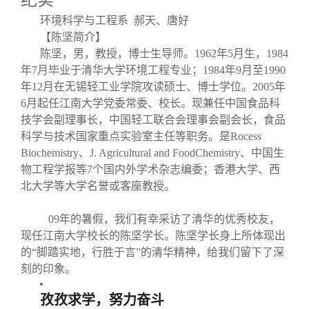
纪实
关闭
义工计划
新媒体平台
青春风采
信息化服务
总会简介
环境科学与工程系 郝天、唐好
【陈坚简介】
校友文苑
三创大赛
会长致辞
陈坚，男，教授，博士生导师。1962
年5
月生，1984
年7
月毕业于清华大学环境工程专业；1984
年9
月至1990
年12
月在无锡轻工业学院攻读硕士、博士学位。2005
年
校友讲坛
实用信息
总会章程
6
月起任江南大学党委常委、校长。现兼任中国食品科
技学会副理事长，中国轻工联合会理事会副会长，食品
校友视界
理事会名单
科学与技术国家重点实验室主任等职务。是Rocess
Biochemistry
、J. Agricultural and FoodChemistry
、中国生
物工程学报等7
个国内外学术杂志编委；香港大学、西
制度法规
北大学等大学名誉或客座教授。
联系我们
09年的暑假，我们有幸采访了清华的优秀校友，
现任江南大学校长的陈坚学长。陈坚学长身上所体现出
的“脚踏实地，行胜于言”的清华精神，给我们留下了深
刻的印象。
孜孜求学，努力奋斗