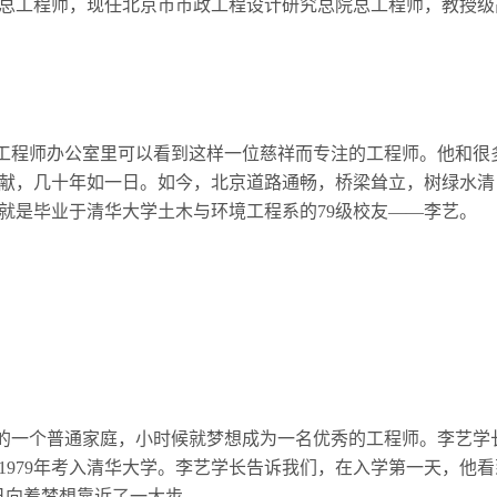
总工程师，现任北京市市政工程设计研究总院总工程师，教授级
工程师办公室里可以看到这样一位慈祥而专注的工程师。他和很
献，几十年如一日。如今，北京道路通畅，桥梁耸立，树绿水清
就是毕业于清华大学土木与环境工程系的79级校友——李艺。
京的一个普通家庭，小时候就梦想成为一名优秀的工程师。李艺学
1979年考入清华大学。李艺学长告诉我们，在入学第一天，他看
己向着梦想靠近了一大步。