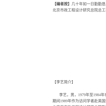
【编者按】
几十年如一日勤勤恳
北京市政工程设计研究总院总工
【李艺简介】
李艺，男，1979
年至1984
年
期间1989
年作为访问学者赴英国