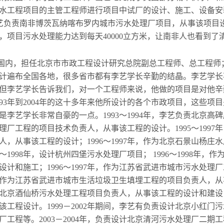
水工程项目的主管工程师进行项目中试厂的设计、施工、设备安
间，李艺负责南非博茨瓦纳喀布罗内城市污水处理厂项目，从事该项
，项目污水处理能力达到每天40000立方米，让南非人也看到了
了国内，担任北京市市政工程设计研究总院副总工程师、总工程师
计遍布全国各地，很多省市都有李艺学长辛勤的结晶。李艺学长
但李艺学长告诉我们，对一个工程师来说，他做的项目是对他辛
93年到2004年的这十多年来他所设计的各个市政项目，这些项
艺学长非常自豪的一点。1993～1994年，李艺负责北京高碑店污
厂工程的项目技术负责人，从事该工程的设计。1995～1997
，从事该工程的设计；1996～1997年，作为北京石景山杨庄
～1998年，设计杭州四堡污水处理厂项目； 1996～1998年
计和施工；1996～1997年，作为江苏省武进市城市污水处理
8年，作为江苏省武进市城市生活垃圾卫生填埋工程的项目负责人，
作为北京酒仙桥污水处理工程项目负责人，从事该工程的设计和建设；1
工程设计。1999－2002年期间，李艺有负责设计北京小红门
工程等。2003－2004年，负责设计北京清河污水处理厂二期